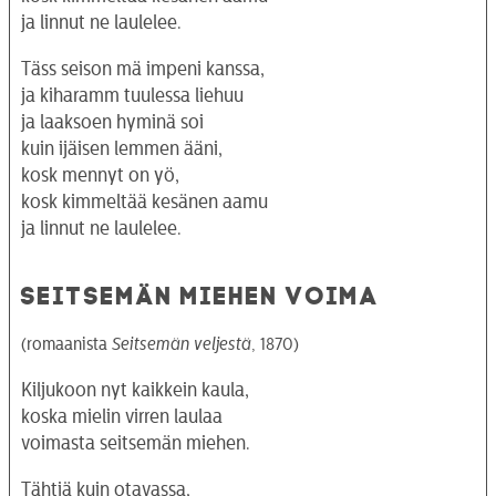
ja linnut ne laulelee.
Täss seison mä impeni kanssa,
ja kiharamm tuulessa liehuu
ja laaksoen hyminä soi
kuin ijäisen lemmen ääni,
kosk mennyt on yö,
kosk kimmeltää kesänen aamu
ja linnut ne laulelee.
SEITSEMÄN MIEHEN VOIMA
(romaanista
Seitsemän veljestä
, 1870)
Kiljukoon nyt kaikkein kaula,
koska mielin virren laulaa
voimasta seitsemän miehen.
Tähtiä kuin otavassa,