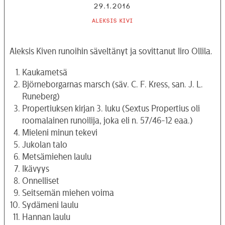
29.1.2016
Aleksis Kivi
Aleksis Kiven runoihin säveltänyt ja sovittanut Iiro Ollila.
Kaukametsä
Björneborgarnas marsch (säv. C. F. Kress, san. J. L.
Runeberg)
Propertiuksen kirjan 3. luku (Sextus Propertius oli
roomalainen runoilija, joka eli n. 57/46-12 eaa.)
Mieleni minun tekevi
Jukolan talo
Metsämiehen laulu
Ikävyys
Onnelliset
Seitsemän miehen voima
Sydämeni laulu
Hannan laulu