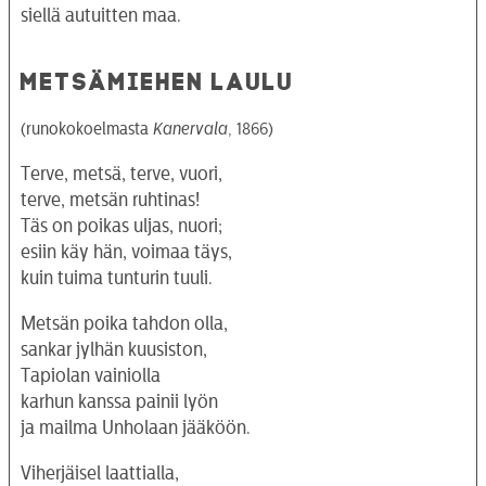
siellä autuitten maa.
METSÄMIEHEN LAULU
(runokokoelmasta
Kanervala
, 1866)
Terve, metsä, terve, vuori,
terve, metsän ruhtinas!
Täs on poikas uljas, nuori;
esiin käy hän, voimaa täys,
kuin tuima tunturin tuuli.
Metsän poika tahdon olla,
sankar jylhän kuusiston,
Tapiolan vainiolla
karhun kanssa painii lyön
ja mailma Unholaan jääköön.
Viherjäisel laattialla,