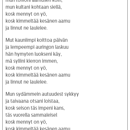
mun toivoni aamusen koin,
mun kultani kohtaan siellä,
kosk mennyt on yö,
kosk kimmeltää kesänen aamu
ja linnut ne laulelee.
Mut kauniimpi koittoa päivän
ja lempeempi auringon laskuu
hän hymyten luokseni käy,
mä syliini kierron immen,
kosk mennyt on yö,
kosk kimmeltää kesänen aamu
ja linnut ne laulelee.
Mun sydämmein autuudest sykkyy
ja taivaana otsani loistaa,
kosk seison täs impeni kans,
täs vuorella sammaleisel
kosk mennyt on yö,
kosk kimmeltää kesänen aamu