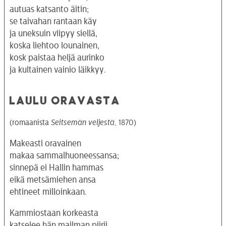
autuas katsanto äitin;
se taivahan rantaan käy
ja uneksuin viipyy siellä,
koska liehtoo lounainen,
kosk paistaa heljä aurinko
ja kultainen vainio läikkyy.
LAULU ORAVASTA
(romaanista
Seitsemän veljestä
, 1870)
Makeasti oravainen
makaa sammalhuoneessansa;
sinnepä ei Hallin hammas
eikä metsämiehen ansa
ehtineet milloinkaan.
Kammiostaan korkeasta
katselee hän mailman piirii,