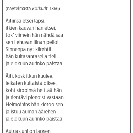
(näytelmästä
Karkurit
, 1866)
Äitiinsä etsei lapsi,
itkien kauvan hän etsei,
tok’ viimein hän nähdä saa
sen liehuvan liinan pellol.
Sinnenpä nyt kiirehtii
hän kultasantasella tiell
ja elokuun aurinko paistaa.
Äiti, kosk itkun kuulee,
leikaten kultaista olkee,
koht sirppinsä heittää hän
ja rientävi pienoist vastaan:
Helmoihins hän kietoo sen
ja istuu auman äärehen
ja elokuun aurinko paistaa.
Autuas uni on lapsen,