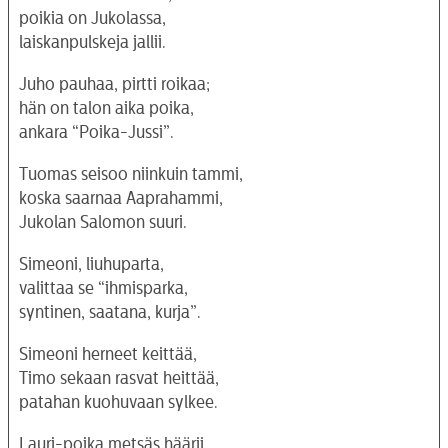
poikia on Jukolassa,
laiskanpulskeja jallii.
Juho pauhaa, pirtti roikaa;
hän on talon aika poika,
ankara “Poika-Jussi”.
Tuomas seisoo niinkuin tammi,
koska saarnaa Aaprahammi,
Jukolan Salomon suuri.
Simeoni, liuhuparta,
valittaa se “ihmisparka,
syntinen, saatana, kurja”.
Simeoni herneet keittää,
Timo sekaan rasvat heittää,
patahan kuohuvaan sylkee.
Lauri-poika metsäs häärii,