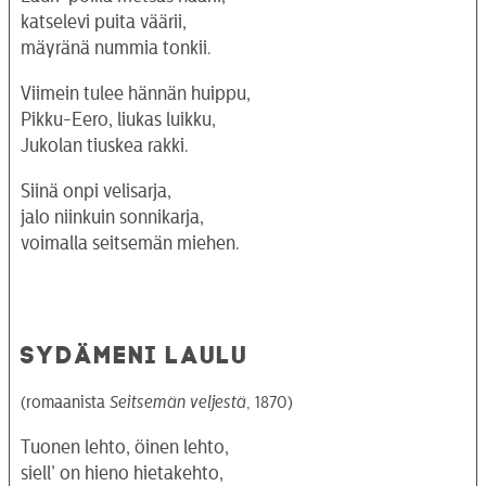
katselevi puita väärii,
mäyränä nummia tonkii.
Viimein tulee hännän huippu,
Pikku-Eero, liukas luikku,
Jukolan tiuskea rakki.
Siinä onpi velisarja,
jalo niinkuin sonnikarja,
voimalla seitsemän miehen.
SYDÄMENI LAULU
(romaanista
Seitsemän veljestä
, 1870)
Tuonen lehto, öinen lehto,
siell’ on hieno hietakehto,