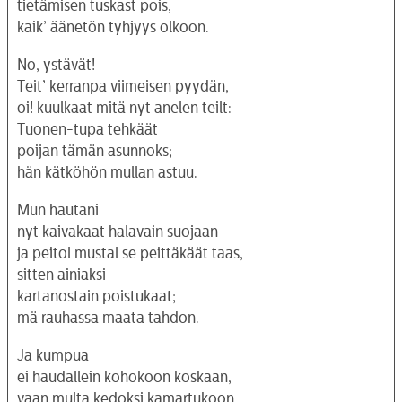
tietämisen tuskast pois,
kaik’ äänetön tyhjyys olkoon.
No, ystävät!
Teit’ kerranpa viimeisen pyydän,
oi! kuulkaat mitä nyt anelen teilt:
Tuonen-tupa tehkäät
poijan tämän asunnoks;
hän kätköhön mullan astuu.
Mun hautani
nyt kaivakaat halavain suojaan
ja peitol mustal se peittäkäät taas,
sitten ainiaksi
kartanostain poistukaat;
mä rauhassa maata tahdon.
Ja kumpua
ei haudallein kohokoon koskaan,
vaan multa kedoksi kamartukoon,