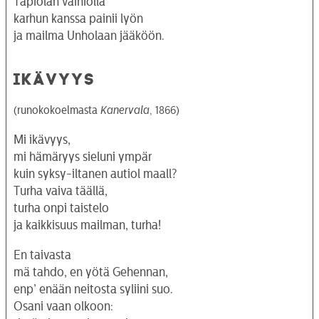
Tapiolan vainiolla
karhun kanssa painii lyön
ja mailma Unholaan jääköön.
IKÄVYYS
(runokokoelmasta
Kanervala
, 1866)
Mi ikävyys,
mi hämäryys sieluni ympär
kuin syksy-iltanen autiol maall?
Turha vaiva täällä,
turha onpi taistelo
ja kaikkisuus mailman, turha!
En taivasta
mä tahdo, en yötä Gehennan,
enp’ enään neitosta syliini suo.
Osani vaan olkoon: