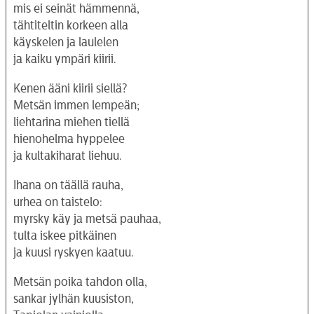
mis ei seinät hämmennä,
tähtiteltin korkeen alla
käyskelen ja laulelen
ja kaiku ympäri kiirii.
Kenen ääni kiirii siellä?
Metsän immen lempeän;
liehtarina miehen tiellä
hienohelma hyppelee
ja kultakiharat liehuu.
Ihana on täällä rauha,
urhea on taistelo:
myrsky käy ja metsä pauhaa,
tulta iskee pitkäinen
ja kuusi ryskyen kaatuu.
Metsän poika tahdon olla,
sankar jylhän kuusiston,