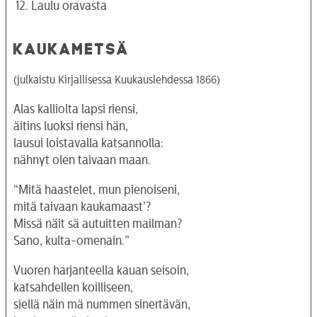
Laulu oravasta
KAUKAMETSÄ
(julkaistu Kirjallisessa Kuukauslehdessä 1866)
Alas kalliolta lapsi riensi,
äitins luoksi riensi hän,
lausui loistavalla katsannolla:
nähnyt olen taivaan maan.
“Mitä haastelet, mun pienoiseni,
mitä taivaan kaukamaast’?
Missä näit sä autuitten mailman?
Sano, kulta-omenain.”
Vuoren harjanteella kauan seisoin,
katsahdellen koilliseen,
siellä näin mä nummen sinertävän,