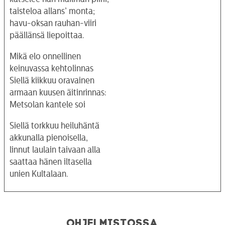
taisteloa allans’ monta;
havu-oksan rauhan-viiri
päällänsä liepoittaa.
Mikä elo onnellinen
keinuvassa kehtolinnas
Siellä kiikkuu oravainen
armaan kuusen äitinrinnas:
Metsolan kantele soi
Siellä torkkuu heiluhäntä
akkunalla pienoisella,
linnut laulain taivaan alla
saattaa hänen iltasella
unien Kultalaan.
Ohjelmistossa