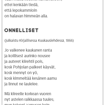
ettei kenkään tiedä,
että lepokammioin
on halavan himmeän alla.
ONNELLISET
(julkaistu Kirjallisessa Kuukauslehdessä, 1866)
Jo valkenee kaukanen ranta
ja koillisest aurinko nousee
ja auteret kiirehtii pois,
kosk Pohjolan palkeet käyvät,
kosk mennyt on yö,
kosk kimmeltää kesänen aamu
ja linnut ne laulelee.
Mä kiireelle korkean vuoren
nyt astelen raikkaassa tuules;