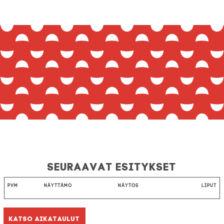
Seuraavat esitykset
Pvm
Näyttämö
Näytös
Liput
Katso aikataulut