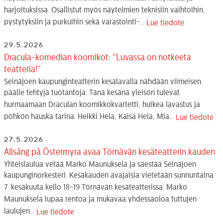
harjoituksissa. Osallistut myös näytelmien teknisiin vaihtoihin,
pystytyksiin ja purkuihin sekä varastointi-...
Lue tiedote
29.5.2026
Dracula-komedian koomikot: ”Luvassa on notkeeta
teatteria!”
Seinäjoen kaupunginteatterin kesälavalla nähdään viimeisen
päälle tehtyjä tuotantoja. Tänä kesänä yleisön tulevat
hurmaamaan Draculan koomikkokvartetti, huikea lavastus ja
pöhkön hauska tarina. Heikki Hela, Kaisa Hela, Mia...
Lue tiedote
27.5.2026
Allsång på Östermyra avaa Törnävän kesäteatterin kauden
Yhteislaulua vetää Marko Maunuksela ja säestää Seinäjoen
kaupunginorkesteri. Kesäkauden avajaisia vietetään sunnuntaina
7. kesäkuuta kello 18-19 Törnävän kesäteatterissa. Marko
Maunuksela lupaa rentoa ja mukavaa yhdessäoloa tuttujen
laulujen...
Lue tiedote