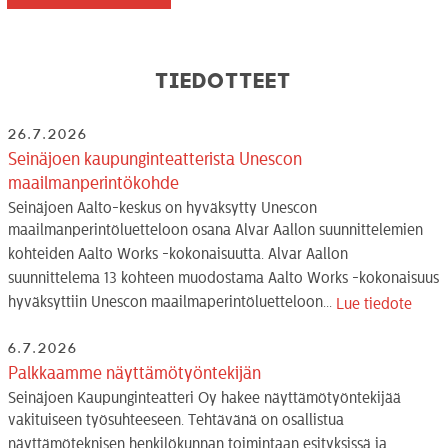
Tiedotteet
26.7.2026
Seinäjoen kaupunginteatterista Unescon
maailmanperintökohde
Seinäjoen Aalto-keskus on hyväksytty Unescon
maailmanperintöluetteloon osana Alvar Aallon suunnittelemien
kohteiden Aalto Works -kokonaisuutta. Alvar Aallon
suunnittelema 13 kohteen muodostama Aalto Works -kokonaisuus
hyväksyttiin Unescon maailmaperintöluetteloon...
Lue tiedote
6.7.2026
Palkkaamme näyttämötyöntekijän
Seinäjoen Kaupunginteatteri Oy hakee näyttämötyöntekijää
vakituiseen työsuhteeseen. Tehtävänä on osallistua
näyttämöteknisen henkilökunnan toimintaan esityksissä ja