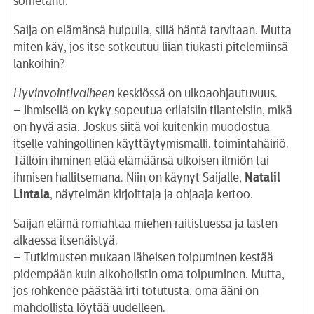
sometähti.
Saija on elämänsä huipulla, sillä häntä tarvitaan. Mutta
miten käy, jos itse sotkeutuu liian tiukasti pitelemiinsä
lankoihin?
Hyvinvointivalheen
keskiössä on ulkoaohjautuvuus.
– Ihmisellä on kyky sopeutua erilaisiin tilanteisiin, mikä
on hyvä asia. Joskus siitä voi kuitenkin muodostua
itselle vahingollinen käyttäytymismalli, toimintahäiriö.
Tällöin ihminen elää elämäänsä ulkoisen ilmiön tai
ihmisen hallitsemana. Niin on käynyt Saijalle,
Natalil
Lintala
, näytelmän kirjoittaja ja ohjaaja kertoo.
Saijan elämä romahtaa miehen raitistuessa ja lasten
alkaessa itsenäistyä.
– Tutkimusten mukaan läheisen toipuminen kestää
pidempään kuin alkoholistin oma toipuminen. Mutta,
jos rohkenee päästää irti totutusta, oma ääni on
mahdollista löytää uudelleen.