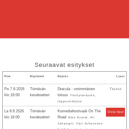
Seuraavat esitykset
Pvm
Näyttämö
Näytös
Liput
Pe 7.8.2026
Törnävän
Dracula - verimmäinen
Täynnä
18:00
kesäteatteri
totuus
Yksityisnäytös,
loppuunmyyty!
La 8.8.2026
Törnävän
Komediafestivaali On The
Osta liput
18:00
kesäteatteri
Road
Niko Kivelä, Ali
Jahangiri, Ilari Johansson