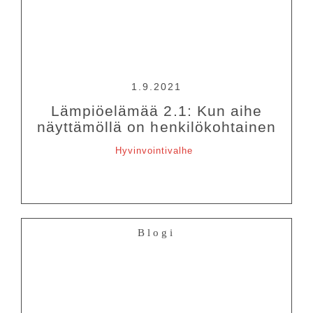
OHJELMISTO
LIPUT
1.9.2021
AIKATAULUT
Lämpiöelämää 2.1: Kun aihe
näyttämöllä on henkilökohtainen
RYHMILLE
Hyvinvointivalhe
PALVELUT
TEATTERI
KESÄTEATTERI
YHTEYS
Blogi
Tiedotteet
—
Medialle