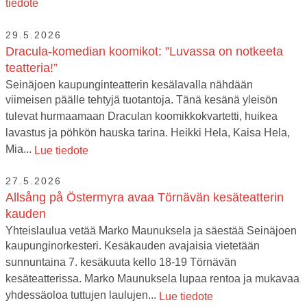
tiedote
29.5.2026
Dracula-komedian koomikot: ”Luvassa on notkeeta
teatteria!”
Seinäjoen kaupunginteatterin kesälavalla nähdään
viimeisen päälle tehtyjä tuotantoja. Tänä kesänä yleisön
tulevat hurmaamaan Draculan koomikkokvartetti, huikea
lavastus ja pöhkön hauska tarina. Heikki Hela, Kaisa Hela,
Mia...
Lue tiedote
27.5.2026
Allsång på Östermyra avaa Törnävän kesäteatterin
kauden
Yhteislaulua vetää Marko Maunuksela ja säestää Seinäjoen
kaupunginorkesteri. Kesäkauden avajaisia vietetään
sunnuntaina 7. kesäkuuta kello 18-19 Törnävän
kesäteatterissa. Marko Maunuksela lupaa rentoa ja mukavaa
yhdessäoloa tuttujen laulujen...
Lue tiedote