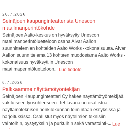
26.7.2026
Seinäjoen kaupunginteatterista Unescon
maailmanperintökohde
Seinäjoen Aalto-keskus on hyväksytty Unescon
maailmanperintöluetteloon osana Alvar Aallon
suunnittelemien kohteiden Aalto Works -kokonaisuutta. Alvar
Aallon suunnittelema 13 kohteen muodostama Aalto Works -
kokonaisuus hyväksyttiin Unescon
maailmaperintöluetteloon...
Lue tiedote
6.7.2026
Palkkaamme näyttämötyöntekijän
Seinäjoen Kaupunginteatteri Oy hakee näyttämötyöntekijää
vakituiseen työsuhteeseen. Tehtävänä on osallistua
näyttämöteknisen henkilökunnan toimintaan esityksissä ja
harjoituksissa. Osallistut myös näytelmien teknisiin
vaihtoihin, pystytyksiin ja purkuihin sekä varastointi-...
Lue