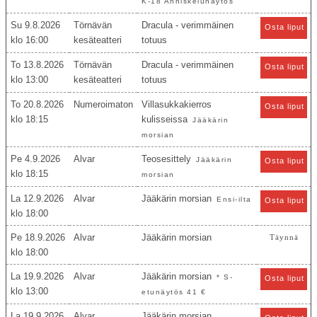
K-18 Anniskelunäytös
Su 9.8.2026
Törnävän
Dracula - verimmäinen
Osta liput
16:00
kesäteatteri
totuus
To 13.8.2026
Törnävän
Dracula - verimmäinen
Osta liput
13:00
kesäteatteri
totuus
To 20.8.2026
Numeroimaton
Villasukkakierros
Osta liput
18:15
kulisseissa
Jääkärin
morsian
Pe 4.9.2026
Alvar
Teosesittely
Jääkärin
Osta liput
18:15
morsian
La 12.9.2026
Alvar
Jääkärin morsian
Ensi-ilta
Osta liput
18:00
Pe 18.9.2026
Alvar
Jääkärin morsian
Täynnä
18:00
La 19.9.2026
Alvar
Jääkärin morsian
* S-
Osta liput
13:00
etunäytös 41 €
La 19.9.2026
Alvar
Jääkärin morsian