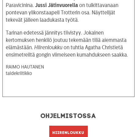
Paravicinina.
Jussi Jätinvuorella
on tulkittavanaan
pontevan ylikonstaapeli Trotterin osa. Näyttelijät
tekevät jälleen laadukasta työtä.
Tarinan edetessä jännitys tiivistyy. Jokainen
kertomuksen henkilö joutuu tekemään tiliä aiemmasta
elämästään.
Hiirenloukku
on tuhtia Agatha Christietä
ensimetreiltä gongin viimeiseen kumahdukseen saakka.
RAIMO HAUTANEN
taidekriitikko
Ohjelmistossa
Hiirenloukku