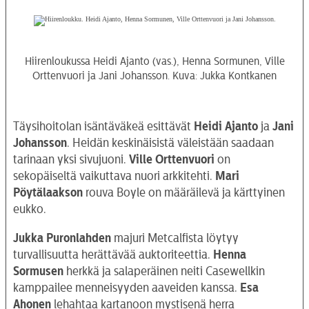
Hiirenloukussa Heidi Ajanto (vas.), Henna Sormunen, Ville
Orttenvuori ja Jani Johansson. Kuva: Jukka Kontkanen
Täysihoitolan isäntäväkeä esittävät
Heidi Ajanto
ja
Jani
Johansson
. Heidän keskinäisistä väleistään saadaan
tarinaan yksi sivujuoni.
Ville Orttenvuori
on
sekopäiseltä vaikuttava nuori arkkitehti.
Mari
Pöytälaakson
rouva Boyle on määräilevä ja kärttyinen
eukko.
Jukka Puronlahden
majuri Metcalfista löytyy
turvallisuutta herättävää auktoriteettia.
Henna
Sormusen
herkkä ja salaperäinen neiti Casewellkin
kamppailee menneisyyden aaveiden kanssa.
Esa
Ahonen
lehahtaa kartanoon mystisenä herra