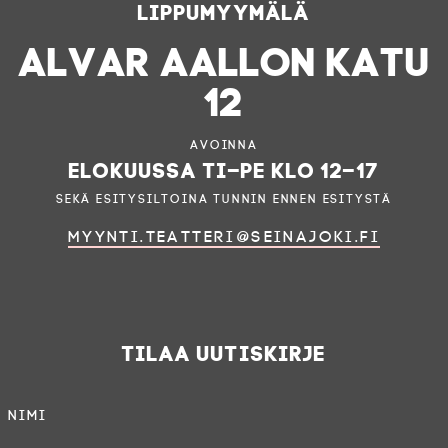
Lippumyymälä
ALVAR AALLON KATU
12
Avoinna
elokuussa ti–pe klo 12–17
sekä esitysiltoina tunnin ennen esitystä
myynti.teatteri@seinajoki.fi
Tilaa uutiskirje
Nimi