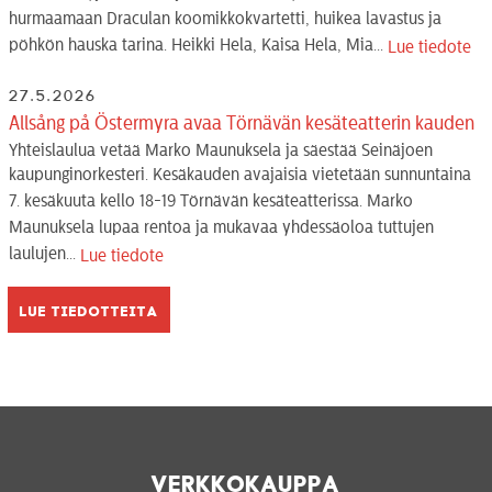
hurmaamaan Draculan koomikkokvartetti, huikea lavastus ja
pöhkön hauska tarina. Heikki Hela, Kaisa Hela, Mia...
Lue tiedote
27.5.2026
Allsång på Östermyra avaa Törnävän kesäteatterin kauden
Yhteislaulua vetää Marko Maunuksela ja säestää Seinäjoen
kaupunginorkesteri. Kesäkauden avajaisia vietetään sunnuntaina
7. kesäkuuta kello 18-19 Törnävän kesäteatterissa. Marko
Maunuksela lupaa rentoa ja mukavaa yhdessäoloa tuttujen
laulujen...
Lue tiedote
Lue tiedotteita
Verkkokauppa