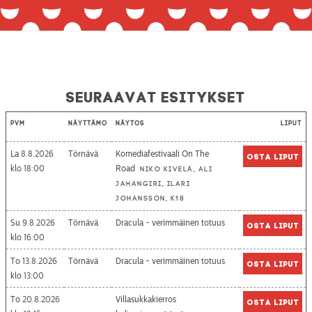
Seuraavat esitykset
Pvm
Näyttämö
Näytös
Liput
La 8.8.2026
Törnävä
Komediafestivaali On The
Osta liput
18:00
Road
Niko Kivelä, Ali
Jahangiri, Ilari
Johansson, K18
Su 9.8.2026
Törnävä
Dracula - verimmäinen totuus
Osta liput
16:00
To 13.8.2026
Törnävä
Dracula - verimmäinen totuus
Osta liput
13:00
To 20.8.2026
Villasukkakierros
Osta liput