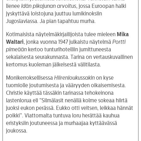
lienee
Idän pikajunan arvoitus
, jossa Euroopan halki
jyskyttävä loistojuna juuttuu lumikinoksiin
Jugoslaviassa. Ja pian tapahtuu murha.
Kotimaisista näytelmäkirjailijoista tulee mieleen
Mika
Waltari
, jonka vuonna 1947 julkaistu näytelmä
Portti
pimeään
kertoo tunturihotelliin jumittuneesta
sekalaisesta seurakunnasta. Tarina on vertauskuvallinen
kertomus kuoleman jälkeisestä välitilasta.
Monikerroksellisessa
Hiirenloukussakin
on kyse
tuomiolle joutumisesta ja vääryyden oikaisemisesta.
Christie käyttää tässäkin tarinassa tehokeinona
lastenlorua eli ”Silmälasit nenällä kolme sokeaa hiirtä
juoksi eukon perässä. Eukko otti veitsen, leikkaa hännät
poikki”. Viattomalta tuntuva loru herättää kauhua
eristyksiin joutuneessa ja murhaajaa kyttäävässä
joukossa.