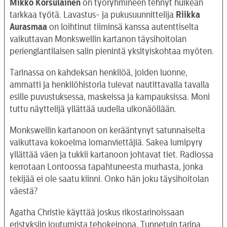
Mikko Korsulainen
on työryhmineen tehnyt huikean
tarkkaa työtä. Lavastus- ja pukusuunnittelija
Riikka
Aurasmaa
on loihtinut tiiminsä kanssa autenttiselta
vaikuttavan Monkswellin kartanon täysihoitolan
perienglantilaisen salin pienintä yksityiskohtaa myöten.
Tarinassa on kahdeksan henkilöä, joiden luonne,
ammatti ja henkilöhistoria tulevat nautittavalla tavalla
esille puvustuksessa, maskeissa ja kampauksissa. Moni
tuttu näyttelijä yllättää uudella ulkonäöllään.
Monkswellin kartanoon on kerääntynyt satunnaiselta
vaikuttava kokoelma lomanviettäjiä. Sakea lumipyry
yllättää väen ja tukkii kartanoon johtavat tiet. Radiossa
kerrotaan Lontoossa tapahtuneesta murhasta, jonka
tekijää ei ole saatu kiinni. Onko hän joku täysihoitolan
väestä?
Agatha Christie käyttää joskus rikostarinoissaan
eristyksiin joutumista tehokeinona. Tunnetuin tarina