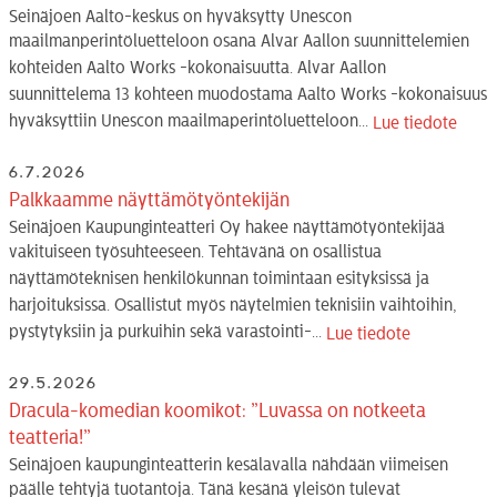
Seinäjoen Aalto-keskus on hyväksytty Unescon
maailmanperintöluetteloon osana Alvar Aallon suunnittelemien
kohteiden Aalto Works -kokonaisuutta. Alvar Aallon
suunnittelema 13 kohteen muodostama Aalto Works -kokonaisuus
hyväksyttiin Unescon maailmaperintöluetteloon...
Lue tiedote
6.7.2026
Palkkaamme näyttämötyöntekijän
Seinäjoen Kaupunginteatteri Oy hakee näyttämötyöntekijää
vakituiseen työsuhteeseen. Tehtävänä on osallistua
näyttämöteknisen henkilökunnan toimintaan esityksissä ja
harjoituksissa. Osallistut myös näytelmien teknisiin vaihtoihin,
pystytyksiin ja purkuihin sekä varastointi-...
Lue tiedote
29.5.2026
Dracula-komedian koomikot: ”Luvassa on notkeeta
teatteria!”
Seinäjoen kaupunginteatterin kesälavalla nähdään viimeisen
päälle tehtyjä tuotantoja. Tänä kesänä yleisön tulevat