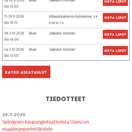
La 26.9.2026
Alvar
Jääkärin morsian
Osta liput
13:00
Ti 29.9.2026
Villasukkakierros kulisseissa
39
Osta liput
18:15
askelta
Pe 2.10.2026
Alvar
Jääkärin morsian
Osta liput
18:00
La 3.10.2026
Alvar
Jääkärin morsian
Osta liput
13:00
Katso aikataulut
Tiedotteet
26.7.2026
Seinäjoen kaupunginteatterista Unescon
maailmanperintökohde