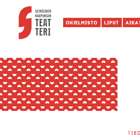
Ohjelmisto
Liput
Aika
Tie