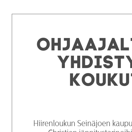
Ohjaajal
yhdist
kouku
Hiirenloukun Seinäjoen kaupu