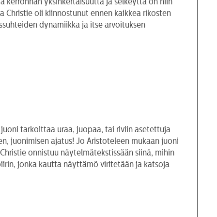
a kerronnan yksinkertaisuutta ja selkeyttä on niin
a Christie oli kiinnostunut ennen kaikkea rikosten
missuhteiden dynamiikka ja itse arvoituksen
oni tarkoittaa uraa, juopaa, tai riviin asetettuja
sen, juonimisen ajatus! Jo Aristoteleen mukaan juoni
Christie onnistuu näytelmätekstissään siinä, mihin
rin, jonka kautta näyttämö viritetään ja katsoja