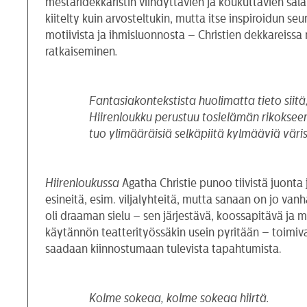
mestaridekkaristin viihdyttävien ja koukuttavien sala
kiitelty kuin arvosteltukin, mutta itse inspiroidun s
motiivista ja ihmisluonnosta – Christien dekkareissa 
ratkaiseminen
.
Fantasiakontekstista huolimatta tieto siitä
Hiirenloukku
perustuu tosielämän rikoksee
tuo ylimääräisiä selkäpiitä kylmääviä väris
Hiirenloukussa
Agatha Christie punoo tiivistä juonta 
esineitä, esim. viljalyhteitä, mutta sanaan on jo van
oli draaman sielu – sen järjestävä, koossapitävä ja 
käytännön teatterityössäkin usein pyritään – toimiv
saadaan kiinnostumaan tulevista tapahtumista.
Kolme sokeaa, kolme sokeaa hiirtä.