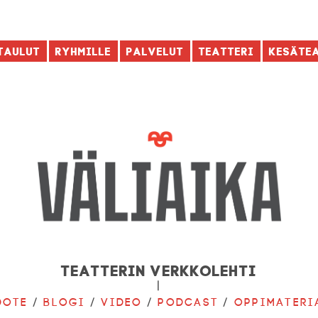
taulut
Ryhmille
Palvelut
Teatteri
Kesäte
Teatterin verkkolehti
|
dote
/
Blogi
/
Video
/
Podcast
/
Oppimateri