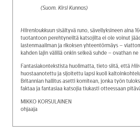
(Suom. Kirsi Kunnas)
Hiirenloukkuun
sisältyvä runo, sävellyksineen aina 1
tuotantoon perehtyneiltä katsojilta ei ole voinut jä
lastenmaailman ja rikoksen yhteentörmäys – viattomuud
kahden lajin välillä onkin selkeä suhde – ovathan ne 
Fantasiakontekstista huolimatta, tieto siitä, että
Hii
huostaanotettu ja sijoitettu lapsi kuoli kaltoinkohte
Britannian hallitus asetti komitean, jonka työn tul
faktaa ja fantasiaa katsojia tiukasti otteessaan pit
MIKKO KORSULAINEN
ohjaaja