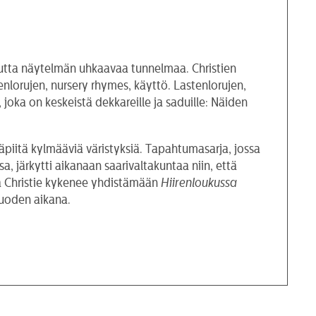
autta näytelmän uhkaavaa tunnelmaa. Christien
nlorujen, nursery rhymes, käyttö. Lastenlorujen,
 joka on keskeistä dekkareille ja saduille: Näiden
äpiitä kylmääviä väristyksiä. Tapahtumasarja, jossa
, järkytti aikanaan saarivaltakuntaa niin, että
ha Christie kykenee yhdistämään
Hiirenloukussa
vuoden aikana.