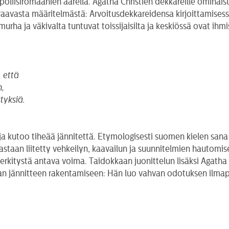
poliisiromaanien äärellä. Agatha Christien dekkareille ominaist
euraavasta määritelmästä: Arvoitusdekkareidensa kirjoittamisess
murha ja väkivalta tuntuvat toissijaisilta ja keskiössä ovat ih
, että
n,
tyksiä.
ja kutoo tiheää jännitettä. Etymologisesti suomen kielen sana ju
hastaan liitetty vehkeilyn, kaavailun ja suunnitelmien hautomi
merkitystä antava voima. Taidokkaan juonittelun lisäksi Agatha 
an jännitteen rakentamiseen: Hän luo vahvan odotuksen ilmapii