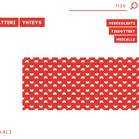
atteri
Yhteys
Verkkolehti
Tiedotteet
Medialle
aali