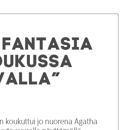
 fantasia
oukussa
valla”
n koukuttui jo nuorena Agatha