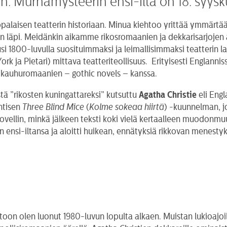
in. Murhamysteerin ensi-ilta on 18. syys
palaisen teatterin historiaan. Minua kiehtoo yrittää ymmärtä
usien läpi. Meidänkin aikamme rikosromaanien ja dekkarisarjoje
 1800-luvulla suosituimmaksi ja leimallisimmaksi teatterin laj
ork ja Pietari) mittava teatteriteollisuus. Erityisesti Englann
 kauhuromaanien – gothic novels – kanssa.
tä ”rikosten kuningattareksi” kutsuttu
Agatha Christie
eli Engl
ntisen
Three Blind Mice
(
Kolme sokeaa hiirtä
) -kuunnelman, j
vellin, minkä jälkeen teksti koki vielä kertaalleen muodonm
 ensi-iltansa ja aloitti huikean, ennätyksiä rikkovan menesty
toon olen luonut 1980-luvun lopulta alkaen. Muistan lukioajoi