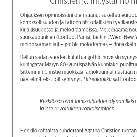
Christien jännitystarinoih
Ohjauksen opinnoissani olen saanut sukeltaa euroop
kerroksellisuuden ja taiteen historiallisten tyylika
kirjallisuudessa ja melodraamoissa. Melodraama nousi
suurkaupunkien (Lontoo, Pariisi, Berliini, Wien, New Y
melodraaman laji – gothic melodramas – rinnakkain
Reilun sadan vuoden kuluttua gothic novelsin synnys
kuningatar Maryn 80-vuotispäivän kunniaksi puolitu
Sittemmin Christie muokkasi radiokuunnelmastaan no
näytelmäteksti oli syntynyt.
Hiirenloukku
sai Lontoon
Keskiössä ovat ihmissuhteiden dynamiikka
ja itse arvoituksen ratkaiseminen
.
Henkilökohtaista suhdettani Agatha Christien tuotan