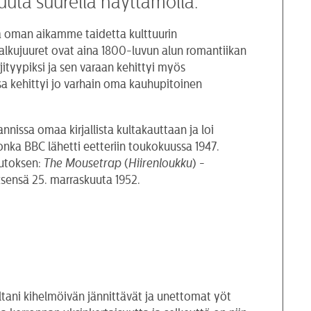
kuuta suurella näyttämöllä.
ä oman aikamme taidetta kulttuurin
n alkujuuret ovat aina 1800-luvun alun romantiikan
ityypiksi ja sen varaan kehittyi myös
issa kehittyi jo varhain oma kauhupitoinen
annissa omaa kirjallista kultakauttaan ja loi
onka BBC lähetti eetteriin toukokuussa 1947.
uutoksen:
The Mousetrap
(
Hiirenloukku
) -
ksensä 25. marraskuuta 1952.
ltani kihelmöivän jännittävät ja unettomat yöt