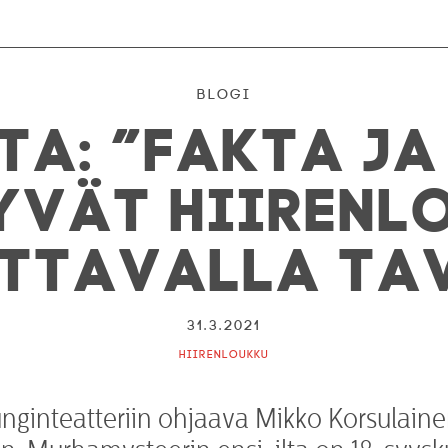
Blogi
ta: ”Fakta ja
yvät Hiirenl
ttavalla ta
31.3.2021
Hiirenloukku
nginteatteriin ohjaava Mikko Korsulaine