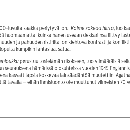
600-luvulta saakka periytyvä loru,
Kolme sokeaa hiirtä
, luo k
ädä huomaamatta, kuinka hänen useaan dekkariinsa liittyy laste
en ja pahuuden ristiriita, on kiehtova kontrasti ja konflikti,
lopulta kumpikin fantasiaa, satua.
renloukku
perustuu tosielämän rikokseen, tuo ylimääräisiä selk
lun seurauksena hämärissä olosuhteissa vuoden 1945 Englannissa
oksena kasvattilapsia koskevaa lainsäädäntöä muutettiin. Agat
ävällä tavalla – eihän ihmisluonto ole muuttunut viimeisten 70 