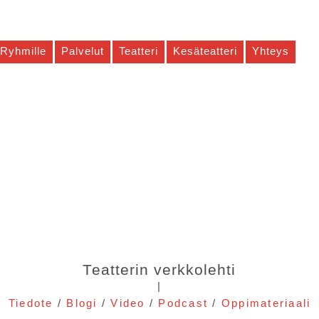
Ryhmille
Palvelut
Teatteri
Kesäteatteri
Yhteys
Teatterin verkkolehti
|
Tiedote
/
Blogi
/
Video
/
Podcast
/
Oppimateriaali