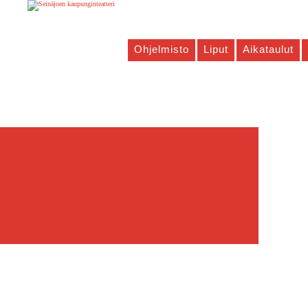
Ohjelmisto
Liput
Aikataulut