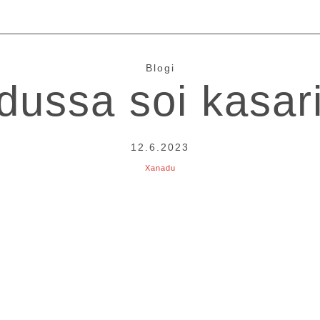
Blogi
ussa soi kasar
12.6.2023
Xanadu