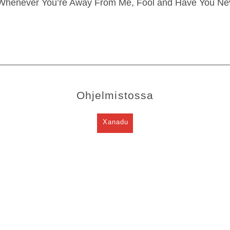
 Whenever You’re Away From Me, Fool and Have You Neve
Ohjelmistossa
Xanadu