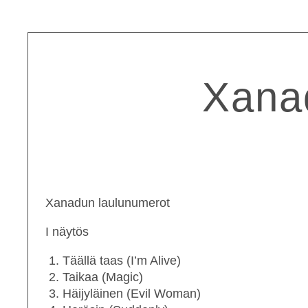
Xanad
Xanadun laulunumerot
I näytös
Täällä taas (I’m Alive)
Taikaa (Magic)
Häijyläinen (Evil Woman)