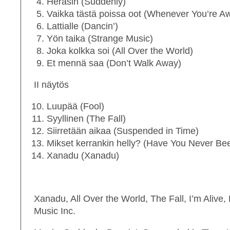
Heräsin (Suddenly)
Vaikka tästä poissa oot (Whenever You’re A
Lattialle (Dancin’)
Yön taika (Strange Music)
Joka kolkka soi (All Over the World)
Et mennä saa (Don’t Walk Away)
II näytös
Luupää (Fool)
Syyllinen (The Fall)
Siirretään aikaa (Suspended in Time)
Mikset kerrankin helly? (Have You Never Be
Xanadu (Xanadu)
Xanadu, All Over the World, The Fall, I’m Aliv
Music Inc.