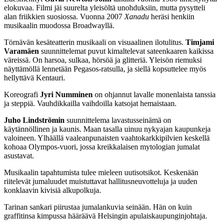
elokuvaa. Filmi jäi suurelta yleisöltä unohduksiin, mutta pysytteli
alan friikkien suosiossa. Vuonna 2007
Xanadu
heräsi henkiin
musikaalin muodossa Broadwayllä.
Törnävän kesäteatterin musikaali on visuaalinen ilotulitus.
Timjami
Varamäen
suunnittelemat puvut kimaltelevat sateenkaaren kaikissa
väreissä. On harsoa, sulkaa, hörsöä ja glitteriä. Yleisön riemuksi
näyttämöllä lennetään Pegasos-ratsulla, ja siellä kopsuttelee myös
hellyttävä Kentauri.
Koreografi
Jyri Numminen
on ohjannut lavalle monenlaista tanssia
ja steppiä. Vauhdikkailla vaihdoilla katsojat hemaistaan.
Juho Lindströmin
suunnittelema lavastusseinämä on
käytännöllinen ja kaunis. Maan tasalla uinuu nykyajan kaupunkeja
valoineen. Ylhäällä vaaleanpunaisten vaahtokarkkipilvien keskellä
kohoaa Olympos-vuori, jossa kreikkalaisen mytologian jumalat
asustavat.
Musikaalin tapahtumista tulee mieleen uutisotsikot. Keskenään
riitelevät jumaluudet muistuttavat hallitusneuvotteluja ja uuden
konklaavin kivisiä alkupolkuja.
Tarinan sankari piirustaa jumalankuvia seinään. Hän on kuin
graffitinsa kimpussa hääräävä Helsingin apulaiskaupunginjohtaja.