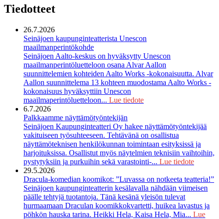
Tiedotteet
26.7.2026
Seinäjoen kaupunginteatterista Unescon
maailmanperintökohde
Seinäjoen Aalto-keskus on hyväksytty Unescon
maailmanperintöluetteloon osana Alvar Aallon
suunnittelemien kohteiden Aalto Works -kokonaisuutta. Alvar
Aallon suunnittelema 13 kohteen muodostama Aalto Works -
kokonaisuus hyväksyttiin Unescon
maailmaperintöluetteloon...
Lue tiedote
6.7.2026
Palkkaamme näyttämötyöntekijän
Seinäjoen Kaupunginteatteri Oy hakee näyttämötyöntekijää
vakituiseen työsuhteeseen. Tehtävänä on osallistua
näyttämöteknisen henkilökunnan toimintaan esityksissä ja
harjoituksissa. Osallistut myös näytelmien teknisiin vaihtoihin,
pystytyksiin ja purkuihin sekä varastointi-...
Lue tiedote
29.5.2026
Dracula-komedian koomikot: ”Luvassa on notkeeta teatteria!”
Seinäjoen kaupunginteatterin kesälavalla nähdään viimeisen
päälle tehtyjä tuotantoja. Tänä kesänä yleisön tulevat
hurmaamaan Draculan koomikkokvartetti, huikea lavastus ja
pöhkön hauska tarina. Heikki Hela, Kaisa Hela, Mia...
Lue