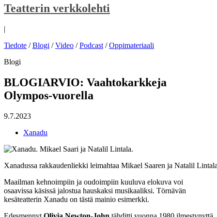
Teatterin verkkolehti
|
Tiedote
/
Blogi
/
Video
/
Podcast
/
Oppimateriaali
Blogi
BLOGIARVIO: Vaahtokarkkeja
Olympos-vuorella
9.7.2023
Xanadu
Xanadussa rakkaudenliekki leimahtaa Mikael Saaren ja Natalil Lintal
Maailman kehnoimpiin ja oudoimpiin kuuluva elokuva voi
osaavissa käsissä jalostua hauskaksi musikaaliksi. Törnävän
kesäteatterin Xanadu on tästä mainio esimerkki.
Edesmennyt
Olivia Newton-John
tähditti vuonna 1980 ilmestynyttä