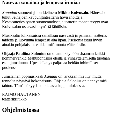
Nasevaa sanailua ja lempeää ironiaa
Xanadun
suomentaja on kielinero
Mikko Koivusalo
. Hänestä on
tullut Seinäjoen kaupunginteatterin hovisanoittaja.
Kesäteatteriesitysten suomennokset ja teatterin monet revyyt ovat
Koivusalon osaavasta kynästä lähtöisin.
Musikaalin lohkaisuissa sanaillaan nasevasti ja pannaan teatteria,
taidetta ja luovuutta lempeästi alta lipan. Itseironia istuu hyvin
ainakin pohjalaisiin, vaikka mitä muuta väitettäisiin.
Ohjaaja
Pauliina Salonius
on ottanut käyttöön draaman kaikki
kommervenkit. Mahtipontisilla eleillä ja ylinäyttelemisellä tuodaan
esiin jumaluutta. Upea käkätys paljastaa heidän inhimilliset
puolensa.
Jumalainen popmusikaali
Xanadu
on tarkkaan mietitty, mutta
rennolta näyttävä kokonaisuus. Ohjaaja Salonius on tiennyt mitä
tahtoo. Tämä näkyy laadukkaassa lopputuloksessa.
RAIMO HAUTANEN
teatterikriitikko
Ohjelmistossa