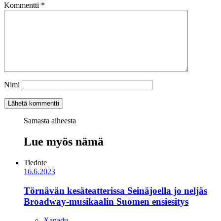
Kommentti
*
Nimi
Samasta aiheesta
Lue myös nämä
Tiedote
16.6.2023
Törnävän kesäteatterissa Seinäjoella jo neljäs
Broadway-musikaalin Suomen ensiesitys
Xanadu