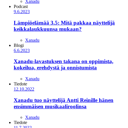
Xanadu
Podcast
9.6.2023
Lämpiöelämää 3.5: Mitä pakkaa näyttelijä
keikkalaukkuunsa mukaan?
Xanadu
Blogi
6.6.2023
Xanadu-lavastuksen takana on oppimista,
kokeilua, erehdystä ja onnistumista
Xanadu
Tiedote
12.10.2022
Xanadu tuo näyttelijä Antti Reinille hänen
ensimmäisen musikaaliroolinsa
Xanadu
Tiedote
11.7.2022