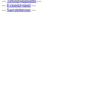
—
Tietosuojalausunto
—
—
Evästekäytäntö
—
—
Saavutettavuus
—