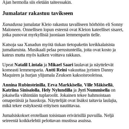
Ajan hermolla siis eletään taiteessakin.
Jumalatar rakastuu tavikseen
Xanadussa
jumalatar Kleio rakastuu tavalliseen hörhöön eli Sonny
Maloneen. Onnellisen lopun esteenä ovat Kleion kateelliset sisaret,
jotka punovat myrkyllisiä juoniaan lemmenparin tielle.
Katsoja saa Xanadun myötä tiukan tietopaketin kreikkalaisista
jumaltaruista. Musikaali pelaa perustunteilla, joita ovat kosto ja
kateus mutta myös kaiken voittava rakkaus.
Upeat
Natalil Lintala
ja
Mikael Saari
laulavat ja näyttelevät
komeasti lemmenparia.
Antti Reini
vakuuttaa jyristen Danny
Maquiren ja hurjan ylijumala Zeuksen kaksoisrooleissa.
Annina Rubinsteinilla
,
Eeva Markkisella
,
Ville Mäkisellä
,
Katriina Sinisalolla
,
Hely Nylundilla
ja
Jyri Nummisella
on
jokaisella vähintään tuplaroolit. Jokainen tekee hahmoistaan
omaperäisiä ja hauskoja. Näyttelijät ovat lisäksi taitavia laulajia,
mikä tekee esityksestä erityisen nautittavaa.
Jumalsiskokset erotellaan toisistaan erivärisillä puvuilla. Neljä
seireeniä koikkelehtii pelottavan mustissa asuissa.