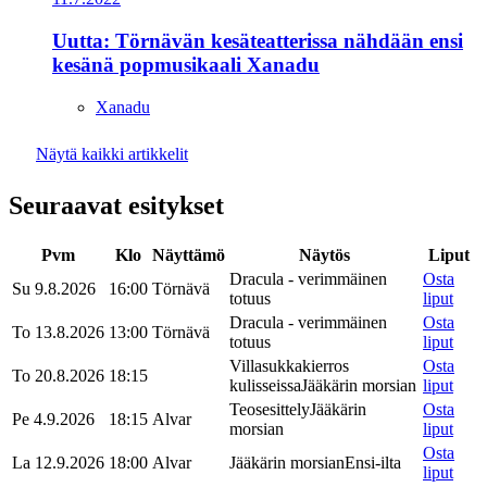
Uutta: Törnävän kesäteatterissa nähdään ensi
kesänä popmusikaali Xanadu
Xanadu
Näytä kaikki artikkelit
Seuraavat esitykset
Pvm
Klo
Näyttämö
Näytös
Liput
Dracula - verimmäinen
Osta
Su 9.8.2026
16:00
Törnävä
totuus
liput
Dracula - verimmäinen
Osta
To 13.8.2026
13:00
Törnävä
totuus
liput
Villasukkakierros
Osta
To 20.8.2026
18:15
kulisseissa
Jääkärin morsian
liput
Teosesittely
Jääkärin
Osta
Pe 4.9.2026
18:15
Alvar
morsian
liput
Osta
La 12.9.2026
18:00
Alvar
Jääkärin morsian
Ensi-ilta
liput