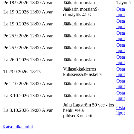
Pe 18.9.2026
18:00
Alvar
Jääkärin morsian
Täynnä
Jääkärin morsian
S-
Osta
La 19.9.2026
13:00
Alvar
etunäytös 41 €
liput
Osta
La 19.9.2026
18:00
Alvar
Jääkärin morsian
liput
Osta
Pe 25.9.2026
12:00
Alvar
Jääkärin morsian
liput
Osta
Pe 25.9.2026
18:00
Alvar
Jääkärin morsian
liput
Osta
La 26.9.2026
13:00
Alvar
Jääkärin morsian
liput
Villasukkakierros
Osta
Ti 29.9.2026
18:15
kulisseissa
39 askelta
liput
Osta
Pe 2.10.2026
18:00
Alvar
Jääkärin morsian
liput
Osta
La 3.10.2026
13:00
Alvar
Jääkärin morsian
liput
Juha Lagström 50 vee - jos
Osta
La 3.10.2026
19:00
Alvar
henki vielä
liput
pihisee
Konsertti
Katso aikataulut