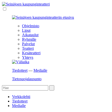
Ohjelmisto
Liput
Aikataulut
Ryhmille
Palvelut
Teatteri
Kesäteatteri
Yhteys
Tiedotteet
—
Medialle
Tietosuojalausunto
Verkkolehti
Tiedotteet
Medialle