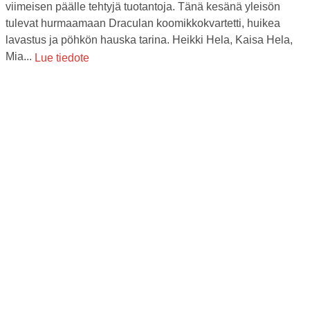
viimeisen päälle tehtyjä tuotantoja. Tänä kesänä yleisön
tulevat hurmaamaan Draculan koomikkokvartetti, huikea
lavastus ja pöhkön hauska tarina. Heikki Hela, Kaisa Hela,
Mia...
Lue tiedote
27.5.2026
Allsång på Östermyra avaa Törnävän kesäteatterin
kauden
Yhteislaulua vetää Marko Maunuksela ja säestää Seinäjoen
kaupunginorkesteri. Kesäkauden avajaisia vietetään
sunnuntaina 7. kesäkuuta kello 18-19 Törnävän
kesäteatterissa. Marko Maunuksela lupaa rentoa ja mukavaa
yhdessäoloa tuttujen laulujen...
Lue tiedote
Lue tiedotteita