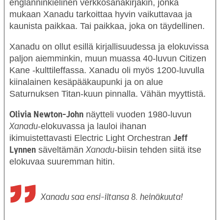
englanninkielinen verkkosanakirjakin, jonka
mukaan Xanadu tarkoittaa hyvin vaikuttavaa ja
kaunista paikkaa. Tai paikkaa, joka on täydellinen.
Xanadu on ollut esillä kirjallisuudessa ja elokuvissa
paljon aiemminkin, muun muassa 40-luvun Citizen
Kane -kulttileffassa. Xanadu oli myös 1200-luvulla
kiinalainen kesäpääkaupunki ja on alue
Saturnuksen Titan-kuun pinnalla. Vähän myyttistä.
näytteli vuoden 1980-luvun
Olivia Newton-John
-elokuvassa ja lauloi ihanan
Xanadu
ikimuistettavasti Electric Light Orchestran
Jeff
säveltämän
-biisin tehden siitä itse
Lynnen
Xanadu
elokuvaa suuremman hitin.
Xanadu saa ensi-iltansa 8. heinäkuuta!