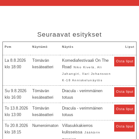
Seuraavat esitykset
Pvm
Näyttämö
Näytös
Liput
La 8.8.2026
Törnävän
Komediafestivaali On The
Osta liput
18:00
kesäteatteri
Road
Niko Kivelä, Ali
Jahangiri, Ilari Johansson
K-18 Anniskelunäytös
Su 9.8.2026
Törnävän
Dracula - verimmäinen
Osta liput
16:00
kesäteatteri
totuus
To 13.8.2026
Törnävän
Dracula - verimmäinen
Osta liput
13:00
kesäteatteri
totuus
To 20.8.2026
Numeroimaton
Villasukkakierros
Osta liput
18:15
kulisseissa
Jääkärin
morsian