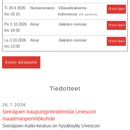
Ti 29.9.2026
Numeroimaton
Villasukkakierros
Osta liput
18:15
kulisseissa
39 askelta
Pe 2.10.2026
Alvar
Jääkärin morsian
Osta liput
18:00
La 3.10.2026
Alvar
Jääkärin morsian
Osta liput
13:00
Katso aikataulut
Tiedotteet
26.7.2026
Seinäjoen kaupunginteatterista Unescon
maailmanperintökohde
Seinäjoen Aalto-keskus on hyväksytty Unescon