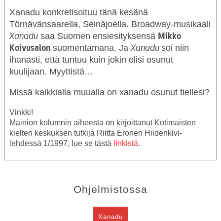
Xanadu konkretisoituu tänä kesänä
Törnävänsaarella, Seinäjoella. Broadway-musikaali
saa Suomen ensiesityksensä
Xanadu
Mikko
suomentamana. Ja
soi niin
Koivusalon
Xanadu
ihanasti, että tuntuu kuin jokin olisi osunut
kuulijaan. Myyttistä…
Missä kaikkialla muualla on xanadu osunut tiellesi?
Vinkki!
Mainion kolumnin aiheesta on kirjoittanut Kotimaisten
kielten keskuksen tutkija Riitta Eronen Hiidenkivi-
lehdessä 1/1997, lue se tästä
linkistä
.
Ohjelmistossa
Xanadu