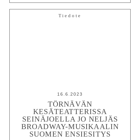
Tiedote
OHJELMISTO
LIPUT
AIKATAULUT
RYHMILLE
PALVELUT
TEATTERI
16.6.2023
KESÄTEATTERI
TÖRNÄVÄN
KESÄTEATTERISSA
YHTEYS
SEINÄJOELLA JO NELJÄS
BROADWAY-MUSIKAALIN
SUOMEN ENSIESITYS
Tiedotteet
—
Medialle