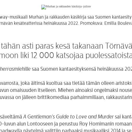
ay-musikaali Murhan ja rakkauden käsikirja saa Suomen kantaesity
rnävän kesäteatterissa heinäkuussa 2022. Promokuva: Emilia Boulev
 tähän asti paras kesä takanaan Törnäv
omoon liki 12 000 katsojaa puolessatois
herrasmiehille
saa Suomen kantaesityksensä heinäkuussa 2022
varrosta, joka äitinsä kuoltua saa tietää tämän olleen aristok
vun omaisuuden itselleen. Miehen ainoaksi ongelmaksi nouse
. Luvassa on jälleen brittikomediaa parhaimmillaan, rakkaustar
n säveltämä
A Gentleman’s Guide to Love and Murder
sai kant
0-luvun alun Lontooseen ja perustuu Roy Hornimanin romaani
 Broadwaylla näytelmä valittiin parhaaksi musikaaliksi 2014 