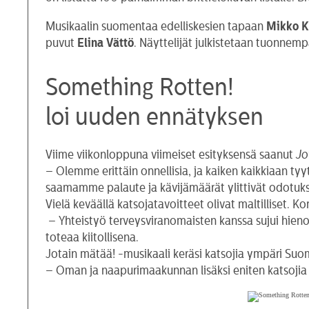
Musikaalin suomentaa edelliskesien tapaan
Mikko K
puvut
Elina Vättö
. Näyttelijät julkistetaan tuonnemp
Something Rotten!
loi uuden ennätyksen
Viime viikonloppuna viimeiset esityksensä saanut
Jo
– Olemme erittäin onnellisia, ja kaiken kaikkiaan tyyt
saamamme palaute ja kävijämäärät ylittivät odotuk
Vielä keväällä katsojatavoitteet olivat maltilliset.
– Yhteistyö terveysviranomaisten kanssa sujui hienos
toteaa kiitollisena.
Jotain mätää! -musikaali keräsi katsojia ympäri Suo
– Oman ja naapurimaakunnan lisäksi eniten katsojia t