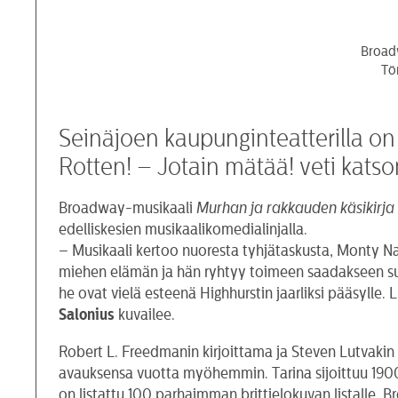
Broadw
Tö
Seinäjoen kaupunginteatterilla on
Rotten! – Jotain mätää! veti kats
Broadway-musikaali
Murhan ja rakkauden käsikirja 
edelliskesien musikaalikomedialinjalla.
– Musikaali kertoo nuoresta tyhjätaskusta, Monty Na
miehen elämän ja hän ryhtyy toimeen saadakseen su
he ovat vielä esteenä Highhurstin jaarliksi pääsylle
Salonius
kuvailee.
Robert L. Freedmanin kirjoittama ja Steven Lutvaki
avauksensa vuotta myöhemmin. Tarina sijoittuu 190
on listattu 100 parhaimman brittielokuvan listalle.