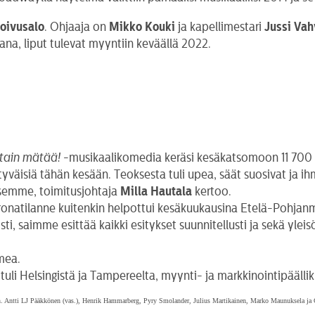
oivusalo
. Ohjaaja on
Mikko Kouki
ja kapellimestari
Jussi Va
ana, liput tulevat myyntiin keväällä 2022.
tain mätää!
-musikaalikomedia keräsi kesäkatsomoon 11 700 ka
yväisiä tähän kesään. Teoksesta tuli upea, säät suosivat ja ihm
semme, toimitusjohtaja
Milla
Hautala
kertoo.
 Koronatilanne kuitenkin helpottui kesäkuukausina Etelä-Pohjan
ti, saimme esittää kaikki esitykset suunnitellusti ja sekä ylei
mea.
uli Helsingistä ja Tampereelta, myynti- ja markkinointipäälli