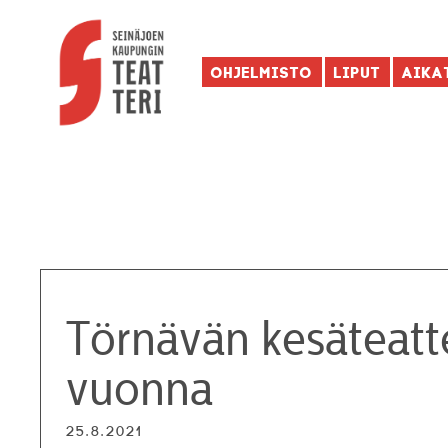
Ohjelmisto
Liput
Aika
Törnävän kesäteatt
vuonna
25.8.2021