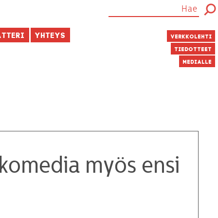
atteri
Yhteys
Verkkolehti
Tiedotteet
Medialle
ikomedia myös ensi