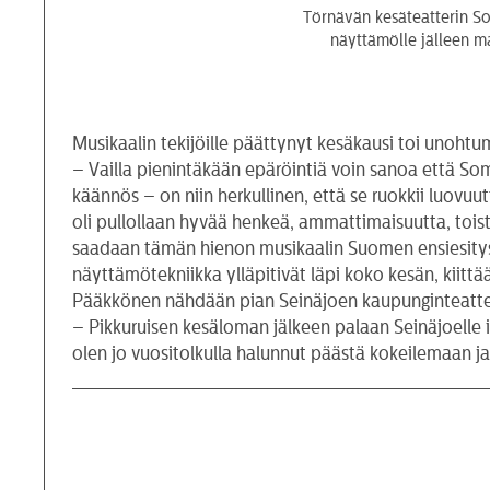
Törnävän kesäteatterin So
näyttämölle jälleen m
Musikaalin tekijöille päättynyt kesäkausi toi unoht
– Vailla pienintäkään epäröintiä voin sanoa että Some
käännös – on niin herkullinen, että se ruokkii luovuu
oli pullollaan hyvää henkeä, ammattimaisuutta, toiste
saadaan tämän hienon musikaalin Suomen ensiesitys k
näyttämötekniikka ylläpitivät läpi koko kesän, kiitt
Pääkkönen nähdään pian Seinäjoen kaupunginteatte
– Pikkuruisen kesäloman jälkeen palaan Seinäjoelle i
olen jo vuositolkulla halunnut päästä kokeilemaan ja