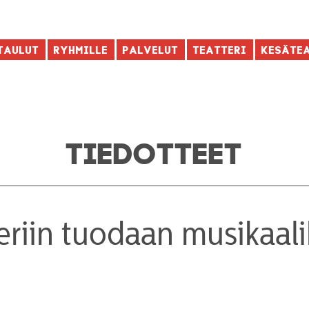
taulut
Ryhmille
Palvelut
Teatteri
Kesäte
TIEDOTTEET
eriin tuodaan musikaal