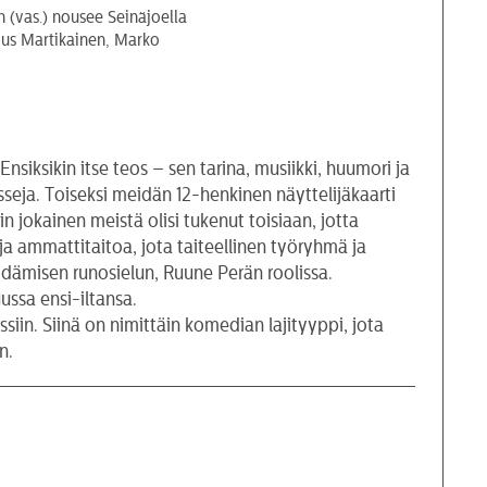
 (vas.) nousee Seinäjoella
ius Martikainen, Marko
nsiksikin itse teos – sen tarina, musiikki, huumori ja
nsseja. Toiseksi meidän 12-henkinen näyttelijäkaarti
n jokainen meistä olisi tukenut toisiaan, jotta
a ammattitaitoa, jota taiteellinen työryhmä ja
sydämisen runosielun, Ruune Perän roolissa.
ssa ensi-iltansa.
iin. Siinä on nimittäin komedian lajityyppi, jota
n.