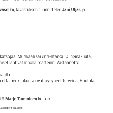
hvaselkä
, lavastuksen suunnittelee
Jani Uljas
ja
tsojaa. Musikaali sai ensi-iltansa 10. heinäkuuta.
iset lähtivät innolla teatteriin. Vastaanotto,
maalla.
sö että henkilökunta ovat pysyneet terveinä, Hautala
kkö
Marjo
Tamminen
kertoo.