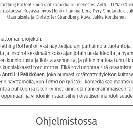
mething Rotten! -musikaalikomedia oli menestys. Antti LJ Pääkkönen
arraskuussa. Kuvassa myös Henrik Hammarberg, Pyry Smolander, Jul
Maunuksela ja Christoffer Strandberg. Kuva: Jukka Kontkanen.
umattoman projektin.
thing Rotten! oli yksi näyttelijäurani parhaimpia tuotantoja. E
tta ja inspiroi keksimään koko ajan jotain uusia ideoita ja nya
n kunnioitusta ja iloista asennetta, ja pitkin matkaa tuntui kui
unniakkaasti toteutettua. Eikä sovi unohtaa sitä osaamista j
ää
Antti LJ Pääkkönen
, joka hurmasi kesäteatteriyleisön kulta
rin näyttämöllä, kun
Tämä on ryöstö!
-komedia saa marraskuu
ntoa puhkuen ja isken kynnet kiinni elämäni ensimmäiseen farss
 oppimaan, ja vihdoinkin saan siihen oivallisen mahdollisuude
Ohjelmistossa