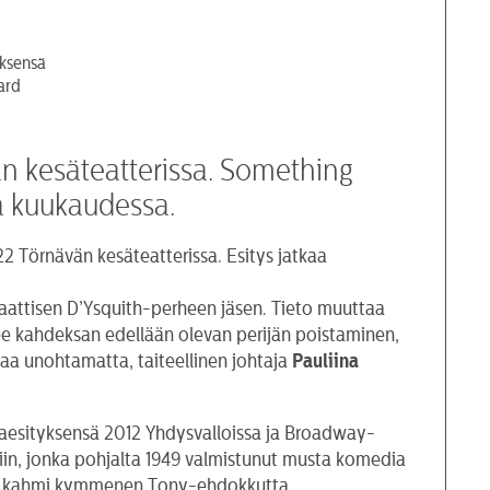
ksensä
ard
än kesäteatterissa. Something
ta kuukaudessa.
 Törnävän kesäteatterissa. Esitys jatkaa
raattisen D’Ysquith-perheen jäsen. Tieto muuttaa
e kahdeksan edellään olevan perijän poistaminen,
inaa unohtamatta, taiteellinen johtaja
Pauliina
aesityksensä 2012 Yhdysvalloissa ja Broadway-
in, jonka pohjalta 1949 valmistunut musta komedia
ja se kahmi kymmenen Tony-ehdokkutta.