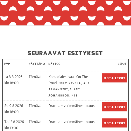
Seuraavat esitykset
Pvm
Näyttämö
Näytös
Liput
La 8.8.2026
Törnävä
Komediafestivaali On The
Osta liput
18:00
Road
Niko Kivelä, Ali
Jahangiri, Ilari
Johansson, K18
Su 9.8.2026
Törnävä
Dracula - verimmäinen totuus
Osta liput
16:00
To 13.8.2026
Törnävä
Dracula - verimmäinen totuus
Osta liput
13:00