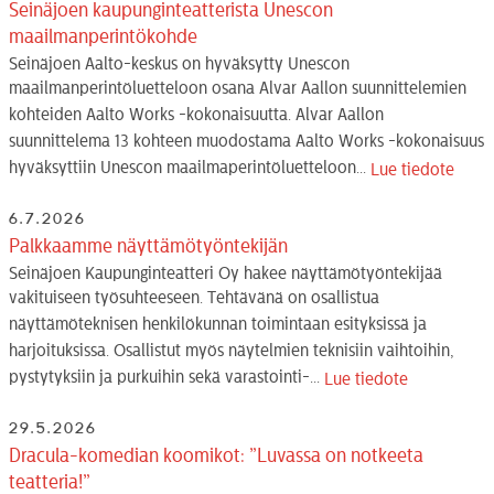
Seinäjoen kaupunginteatterista Unescon
maailmanperintökohde
Seinäjoen Aalto-keskus on hyväksytty Unescon
maailmanperintöluetteloon osana Alvar Aallon suunnittelemien
kohteiden Aalto Works -kokonaisuutta. Alvar Aallon
suunnittelema 13 kohteen muodostama Aalto Works -kokonaisuus
hyväksyttiin Unescon maailmaperintöluetteloon...
Lue tiedote
6.7.2026
Palkkaamme näyttämötyöntekijän
Seinäjoen Kaupunginteatteri Oy hakee näyttämötyöntekijää
vakituiseen työsuhteeseen. Tehtävänä on osallistua
näyttämöteknisen henkilökunnan toimintaan esityksissä ja
harjoituksissa. Osallistut myös näytelmien teknisiin vaihtoihin,
pystytyksiin ja purkuihin sekä varastointi-...
Lue tiedote
29.5.2026
Dracula-komedian koomikot: ”Luvassa on notkeeta
teatteria!”