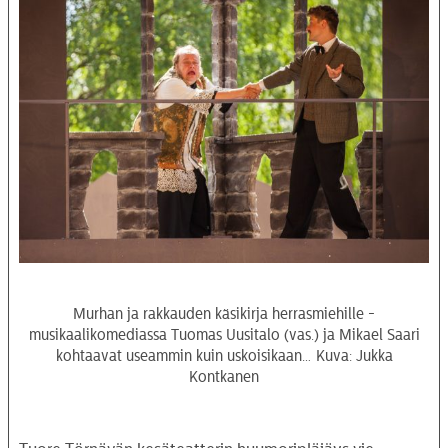
Murhan ja rakkauden käsikirja herrasmiehille -
musikaalikomediassa Tuomas Uusitalo (vas.) ja Mikael Saari
kohtaavat useammin kuin uskoisikaan… Kuva: Jukka
Kontkanen