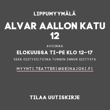
Lippumyymälä
ALVAR AALLON KATU
12
Avoinna
elokuussa ti–pe klo 12–17
sekä esitysiltoina tunnin ennen esitystä
myynti.teatteri@seinajoki.fi
Tilaa uutiskirje