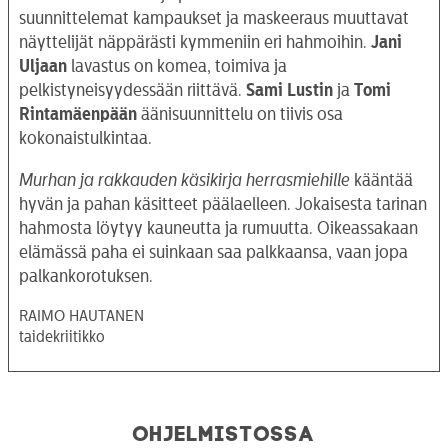
suunnittelemat kampaukset ja maskeeraus muuttavat
näyttelijät näppärästi kymmeniin eri hahmoihin.
Jani
Uljaan
lavastus on komea, toimiva ja
pelkistyneisyydessään riittävä.
Sami Lustin
ja
Tomi
Rintamäenpään
äänisuunnittelu on tiivis osa
kokonaistulkintaa.
Murhan ja rakkauden käsikirja herrasmiehille
kääntää
hyvän ja pahan käsitteet päälaelleen. Jokaisesta tarinan
hahmosta löytyy kauneutta ja rumuutta. Oikeassakaan
elämässä paha ei suinkaan saa palkkaansa, vaan jopa
palkankorotuksen.
RAIMO HAUTANEN
taidekriitikko
Ohjelmistossa