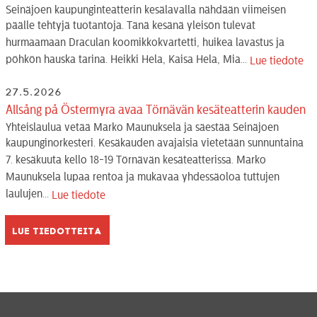
Seinäjoen kaupunginteatterin kesälavalla nähdään viimeisen
päälle tehtyjä tuotantoja. Tänä kesänä yleisön tulevat
hurmaamaan Draculan koomikkokvartetti, huikea lavastus ja
pöhkön hauska tarina. Heikki Hela, Kaisa Hela, Mia...
Lue tiedote
27.5.2026
Allsång på Östermyra avaa Törnävän kesäteatterin kauden
Yhteislaulua vetää Marko Maunuksela ja säestää Seinäjoen
kaupunginorkesteri. Kesäkauden avajaisia vietetään sunnuntaina
7. kesäkuuta kello 18-19 Törnävän kesäteatterissa. Marko
Maunuksela lupaa rentoa ja mukavaa yhdessäoloa tuttujen
laulujen...
Lue tiedote
Lue tiedotteita