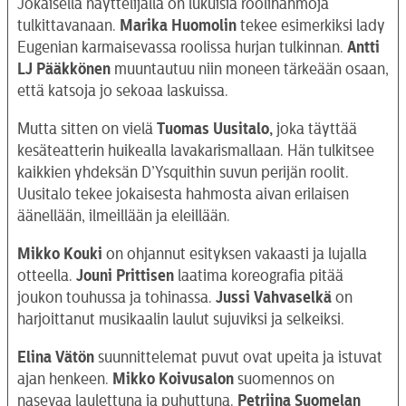
Jokaisella näyttelijällä on lukuisia roolihahmoja
tulkittavanaan.
Marika Huomolin
tekee esimerkiksi lady
Eugenian karmaisevassa roolissa hurjan tulkinnan.
Antti
LJ Pääkkönen
muuntautuu niin moneen tärkeään osaan,
että katsoja jo sekoaa laskuissa.
Mutta sitten on vielä
Tuomas Uusitalo,
joka täyttää
kesäteatterin huikealla lavakarismallaan. Hän tulkitsee
kaikkien yhdeksän D’Ysquithin suvun perijän roolit.
Uusitalo tekee jokaisesta hahmosta aivan erilaisen
äänellään, ilmeillään ja eleillään.
Mikko Kouki
on ohjannut esityksen vakaasti ja lujalla
otteella.
Jouni Prittisen
laatima koreografia pitää
joukon touhussa ja tohinassa.
Jussi Vahvaselkä
on
harjoittanut musikaalin laulut sujuviksi ja selkeiksi.
Elina Vätön
suunnittelemat puvut ovat upeita ja istuvat
ajan henkeen.
Mikko Koivusalon
suomennos on
nasevaa laulettuna ja puhuttuna.
Petriina Suomelan