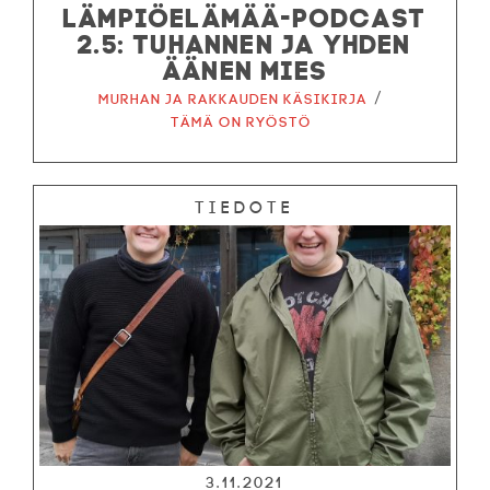
LÄMPIÖELÄMÄÄ-PODCAST
2.5: TUHANNEN JA YHDEN
ÄÄNEN MIES
/
Murhan ja rakkauden käsikirja
Tämä on ryöstö
Tiedote
3.11.2021