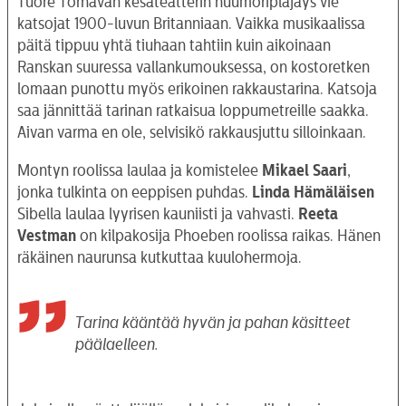
Tuore Törnävän kesäteatterin huumoripläjäys vie
katsojat 1900-luvun Britanniaan. Vaikka musikaalissa
päitä tippuu yhtä tiuhaan tahtiin kuin aikoinaan
Ranskan suuressa vallankumouksessa, on kostoretken
lomaan punottu myös erikoinen rakkaustarina. Katsoja
saa jännittää tarinan ratkaisua loppumetreille saakka.
Aivan varma en ole, selvisikö rakkausjuttu silloinkaan.
Montyn roolissa laulaa ja komistelee
Mikael Saari
,
jonka tulkinta on eeppisen puhdas.
Linda
Hämäläisen
Sibella laulaa lyyrisen kauniisti ja vahvasti.
Reeta
Vestman
on kilpakosija Phoeben roolissa raikas. Hänen
räkäinen naurunsa kutkuttaa kuulohermoja.
Tarina kääntää hyvän ja pahan käsitteet
päälaelleen.