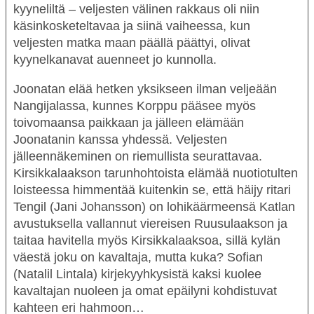
kyyneliltä – veljesten välinen rakkaus oli niin
käsinkosketeltavaa ja siinä vaiheessa, kun
veljesten matka maan päällä päättyi, olivat
kyynelkanavat auenneet jo kunnolla.
Joonatan elää hetken yksikseen ilman veljeään
Nangijalassa, kunnes Korppu pääsee myös
toivomaansa paikkaan ja jälleen elämään
Joonatanin kanssa yhdessä. Veljesten
jälleennäkeminen on riemullista seurattavaa.
Kirsikkalaakson tarunhohtoista elämää nuotiotulten
loisteessa himmentää kuitenkin se, että häijy ritari
Tengil (
Jani Johansson
) on lohikäärmeensä Katlan
avustuksella vallannut viereisen Ruusulaakson ja
taitaa havitella myös Kirsikkalaaksoa, sillä kylän
väestä joku on kavaltaja, mutta kuka? Sofian
(
Natalil Lintala
)
kirjekyyhkysistä kaksi kuolee
kavaltajan nuoleen ja omat epäilyni kohdistuvat
kahteen eri hahmoon…