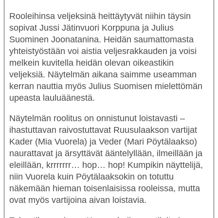
Rooleihinsa veljeksinä heittäytyvät niihin täysin
sopivat Jussi Jätinvuori Korppuna ja Julius
Suominen Joonatanina. Heidän saumattomasta
yhteistyöstään voi aistia veljesrakkauden ja voisi
melkein kuvitella heidän olevan oikeastikin
veljeksiä. Näytelmän aikana saimme useamman
kerran nauttia myös Julius Suomisen mielettömän
upeasta lauluäänestä.
Näytelmän roolitus on onnistunut loistavasti –
ihastuttavan raivostuttavat Ruusulaakson vartijat
Kader
(
Mia Vuorela
)
ja Veder
(
Mari Pöytälaakso
)
naurattavat ja ärsyttävät ääntelyllään, ilmeillään ja
eleillään, krrrrrrr… hop… hop! Kumpikin näyttelijä,
niin Vuorela kuin Pöytälaaksokin on totuttu
näkemään hieman toisenlaisissa rooleissa, mutta
ovat myös vartijoina aivan loistavia.