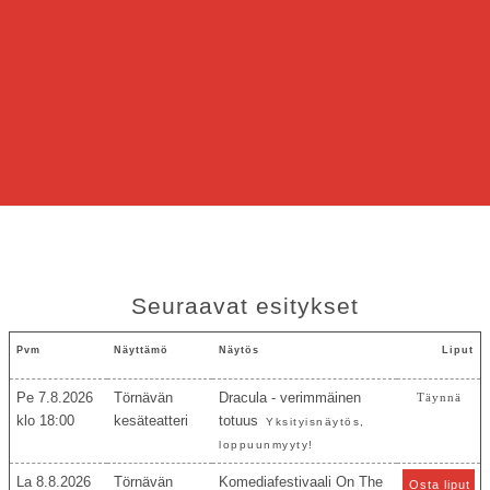
Seuraavat esitykset
Pvm
Näyttämö
Näytös
Liput
Pe 7.8.2026
Törnävän
Dracula - verimmäinen
Täynnä
18:00
kesäteatteri
totuus
Yksityisnäytös,
loppuunmyyty!
La 8.8.2026
Törnävän
Komediafestivaali On The
Osta liput