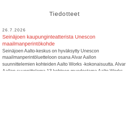
Tiedotteet
26.7.2026
Seinäjoen kaupunginteatterista Unescon
maailmanperintökohde
Seinäjoen Aalto-keskus on hyväksytty Unescon
maailmanperintöluetteloon osana Alvar Aallon
suunnittelemien kohteiden Aalto Works -kokonaisuutta. Alvar
Aallon suunnittelema 13 kohteen muodostama Aalto Works -
kokonaisuus hyväksyttiin Unescon
maailmaperintöluetteloon...
Lue tiedote
6.7.2026
Palkkaamme näyttämötyöntekijän
Seinäjoen Kaupunginteatteri Oy hakee näyttämötyöntekijää
vakituiseen työsuhteeseen. Tehtävänä on osallistua
näyttämöteknisen henkilökunnan toimintaan esityksissä ja