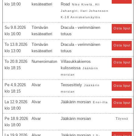
18:00
kesäteatteri
Road
Niko Kivelä, Ali
Jahangiri, Ilari Johansson
K-18 Anniskelunäytös
Su 9.8.2026
Törnävän
Dracula - verimmäinen
Osta liput
16:00
kesäteatteri
totuus
To 13.8.2026
Törnävän
Dracula - verimmäinen
Osta liput
13:00
kesäteatteri
totuus
To 20.8.2026
Numeroimaton
Villasukkakierros
Osta liput
18:15
kulisseissa
Jääkärin
morsian
Pe 4.9.2026
Alvar
Teosesittely
Jääkärin
Osta liput
18:15
morsian
La 12.9.2026
Alvar
Jääkärin morsian
Ensi-ilta
Osta liput
18:00
Pe 18.9.2026
Alvar
Jääkärin morsian
Täynnä
18:00
La 19.9.2026
Alvar
Jääkärin morsian
* S-