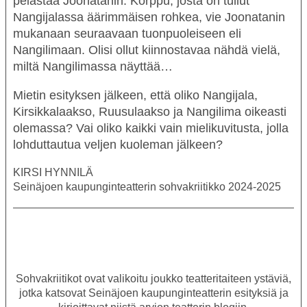
pelastaa Joonatanin. Korppu, josta on tullut
Nangijalassa äärimmäisen rohkea, vie Joonatanin
mukanaan seuraavaan tuonpuoleiseen eli
Nangilimaan. Olisi ollut kiinnostavaa nähdä vielä,
miltä Nangilimassa näyttää…
Mietin esityksen jälkeen, että oliko Nangijala,
Kirsikkalaakso, Ruusulaakso ja Nangilima oikeasti
olemassa? Vai oliko kaikki vain mielikuvitusta, jolla
lohduttautua veljen kuoleman jälkeen?
KIRSI HYNNILÄ
Seinäjoen kaupunginteatterin sohvakriitikko 2024-2025
Sohvakriitikot ovat valikoitu joukko teatteritaiteen ystäviä,
jotka katsovat Seinäjoen kaupunginteatterin esityksiä ja