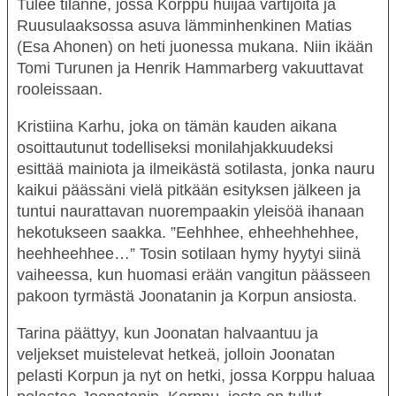
Tulee tilanne, jossa Korppu huijaa vartijoita ja
Ruusulaaksossa asuva lämminhenkinen Matias
(
Esa Ahonen
)
on heti juonessa mukana. Niin ikään
Tomi Turunen
ja
Henrik Hammarberg
vakuuttavat
rooleissaan.
Kristiina Karhu
, joka on tämän kauden aikana
osoittautunut todelliseksi monilahjakkuudeksi
esittää mainiota ja ilmeikästä sotilasta, jonka nauru
kaikui päässäni vielä pitkään esityksen jälkeen ja
tuntui naurattavan nuorempaakin yleisöä ihanaan
hekotukseen saakka. ”Eehhhee, ehheehhehhee,
heehheehhee…” Tosin sotilaan hymy hyytyi siinä
vaiheessa, kun huomasi erään vangitun päässeen
pakoon tyrmästä Joonatanin ja Korpun ansiosta.
Tarina päättyy, kun Joonatan halvaantuu ja
veljekset muistelevat hetkeä, jolloin Joonatan
pelasti Korpun ja nyt on hetki, jossa Korppu haluaa