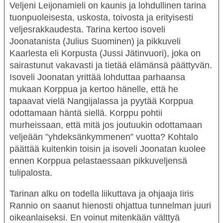
Veljeni Leijonamieli
on kaunis ja lohdullinen tarina
tuonpuoleisesta, uskosta, toivosta ja erityisesti
veljesrakkaudesta. Tarina kertoo isoveli
Joonatanista
(
Julius Suominen
)
ja pikkuveli
Kaarlesta eli Korpusta
(
Jussi Jätinvuori
)
, joka on
sairastunut vakavasti ja tietää elämänsä päättyvän.
Isoveli Joonatan yrittää lohduttaa parhaansa
mukaan Korppua ja kertoo hänelle, että he
tapaavat vielä Nangijalassa ja pyytää Korppua
odottamaan häntä siellä. Korppu pohtii
murheissaan, että mitä jos joutuukin odottamaan
veljeään ”yhdeksänkymmenen” vuotta? Kohtalo
päättää kuitenkin toisin ja isoveli Joonatan kuolee
ennen Korppua pelastaessaan pikkuveljensä
tulipalosta.
Tarinan alku on todella liikuttava ja ohjaaja
Iiris
Rannio
on saanut hienosti ohjattua tunnelman juuri
oikeanlaiseksi. En voinut mitenkään välttyä