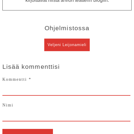
kirjoittavat niistä arvion teatterin blogiin.
Ohjelmistossa
Veljeni Leijonamieli
OHJELMISTO
Lisää kommenttisi
LIPUT
AIKATAULUT
Kommentti
*
RYHMILLE
PALVELUT
Nimi
TEATTERI
KESÄTEATTERI
YHTEYS