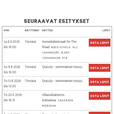
Seuraavat esitykset
Pvm
Näyttämö
Näytös
Liput
La 8.8.2026
Törnävä
Komediafestivaali On The
Osta liput
18:00
Road
Niko Kivelä, Ali
Jahangiri, Ilari
Johansson, K18
Su 9.8.2026
Törnävä
Dracula - verimmäinen totuus
Osta liput
16:00
To 13.8.2026
Törnävä
Dracula - verimmäinen totuus
Osta liput
13:00
To 20.8.2026
Villasukkakierros
Osta liput
18:15
kulisseissa
Jääkärin
morsian