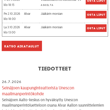
39
Osta liput
18:15
askelta
Pe 2.10.2026
Alvar
Jääkärin morsian
Osta liput
18:00
La 3.10.2026
Alvar
Jääkärin morsian
Osta liput
13:00
Katso aikataulut
Tiedotteet
26.7.2026
Seinäjoen kaupunginteatterista Unescon
maailmanperintökohde
Seinäjoen Aalto-keskus on hyväksytty Unescon
maailmanperintöluetteloon osana Alvar Aallon suunnittelemien