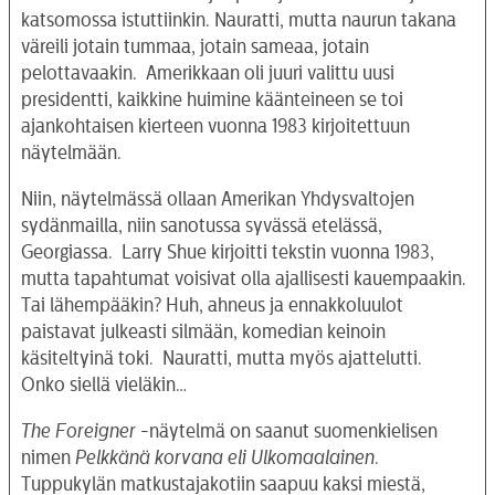
katsomossa istuttiinkin. Nauratti, mutta naurun takana
väreili jotain tummaa, jotain sameaa, jotain
pelottavaakin. Amerikkaan oli juuri valittu uusi
presidentti, kaikkine huimine käänteineen se toi
ajankohtaisen kierteen vuonna 1983 kirjoitettuun
näytelmään.
Niin, näytelmässä ollaan Amerikan Yhdysvaltojen
sydänmailla, niin sanotussa syvässä etelässä,
Georgiassa. Larry Shue kirjoitti tekstin vuonna 1983,
mutta tapahtumat voisivat olla ajallisesti kauempaakin.
Tai lähempääkin? Huh, ahneus ja ennakkoluulot
paistavat julkeasti silmään, komedian keinoin
käsiteltyinä toki. Nauratti, mutta myös ajattelutti.
Onko siellä vieläkin…
The Foreigner
-näytelmä on saanut suomenkielisen
nimen
Pelkkänä korvana eli Ulkomaalainen
.
Tuppukylän matkustajakotiin saapuu kaksi miestä,