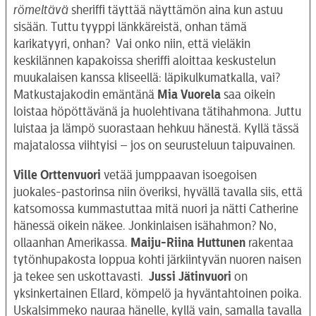
römeltävä
sheriffi täyttää näyttämön aina kun astuu
sisään. Tuttu tyyppi länkkäreistä, onhan tämä
karikatyyri, onhan? Vai onko niin, että vieläkin
keskilännen kapakoissa sheriffi aloittaa keskustelun
muukalaisen kanssa kliseellä: läpikulkumatkalla, vai?
Matkustajakodin emäntänä
Mia Vuorela
saa oikein
loistaa höpöttävänä ja huolehtivana tätihahmona. Juttu
luistaa ja lämpö suorastaan hehkuu hänestä. Kyllä tässä
majatalossa viihtyisi – jos on seurusteluun taipuvainen.
Ville Orttenvuori
vetää jumppaavan isoegoisen
juokales-pastorinsa niin överiksi, hyvällä tavalla siis, että
katsomossa kummastuttaa mitä nuori ja nätti Catherine
hänessä oikein näkee. Jonkinlaisen isähahmon? No,
ollaanhan Amerikassa.
Maiju-Riina Huttunen
rakentaa
tytönhupakosta loppua kohti järkiintyvän nuoren naisen
ja tekee sen uskottavasti.
Jussi Jätinvuori
on
yksinkertainen Ellard, kömpelö ja hyväntahtoinen poika.
Uskalsimmeko nauraa hänelle, kyllä vain, samalla tavalla