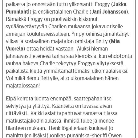
paikassa jo ennestään tuttu ylikersantti Froggy (
Jukka
Puronlahti
) ja ensikertalainen Charlie (
Jani Johansson
).
Rämäkkä Froggy on puoliväkisin kiskonut
syrjäänvetäytyvän Charlien mukaansa jokavuotiselle
armeijan koulutusreissulleen. Ympyröihinsä jämähtänyt
vilkas ja sosiaalinen majatalon omistaja Betty (
Mia
Vuorela
) ottaa heidät vastaan. Aluksi hieman
jahnaavasti etenevä tarina saa kierroksia, kun ehdotonta
rauhaa hakeva Charlie tekeytyy Froggyn yllytyksestä
paikallista kieltä ymmärtämättömäksi ulkomaalaiseksi.
Voi mikä riemu Bettylle, aito ulkomaalainen hänen
majatalossaan!
Eipä kerrota juonta enempää, saattepahan itse
selviytyä ja yllättyä. Käänteitä on luvassa aivan
riittävästi. Kaikki asiat tapahtuvat samassa tilassa
matkustajakodin aulassa, ihmisiä tulee ja menee
tilanteen mukaan. Henkilögalleriaan kuuluvat jo
mainittujen lisäksi juonikas punaniska-sheriffi Owen