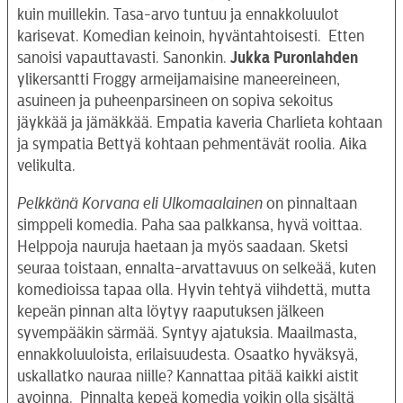
kuin muillekin. Tasa-arvo tuntuu ja ennakkoluulot
karisevat. Komedian keinoin, hyväntahtoisesti. Etten
sanoisi vapauttavasti. Sanonkin.
Jukka Puronlahden
ylikersantti Froggy armeijamaisine maneereineen,
asuineen ja puheenparsineen on sopiva sekoitus
jäykkää ja jämäkkää. Empatia kaveria Charlieta kohtaan
ja sympatia Bettyä kohtaan pehmentävät roolia. Aika
velikulta.
Pelkkänä Korvana eli Ulkomaalainen
on pinnaltaan
simppeli komedia. Paha saa palkkansa, hyvä voittaa.
Helppoja nauruja haetaan ja myös saadaan. Sketsi
seuraa toistaan, ennalta-arvattavuus on selkeää, kuten
komedioissa tapaa olla. Hyvin tehtyä viihdettä, mutta
kepeän pinnan alta löytyy raaputuksen jälkeen
syvempääkin särmää. Syntyy ajatuksia. Maailmasta,
ennakkoluuloista, erilaisuudesta. Osaatko hyväksyä,
uskallatko nauraa niille? Kannattaa pitää kaikki aistit
avoinna. Pinnalta kepeä komedia voikin olla sisältä