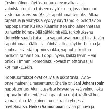
Ensimmäinen näytös tuntuu olevan aika lailla
valmistautumista toiseen näytökseen, jossa huumori
vedetään
kreisimmäksi
ja tapahtumat
överiksi
. Alkaa
tapahtua ja yllätyksiä vyöryy näyttämölle: pelottavien
huppupäisten Ku Klux Klaanilaisten uho laimennetaan
turhankin kömpelöllä sähläämisellä, tarkoituksena
tietenkin saada katsojilta vapauttavat naurut hirvittävän
tapahtuman päälle. Ja näinhän siinä käykin. Pelkoa ja
kauhua ei viedä tappiin saakka, vapautus koittaa
melkein saman tien. Loppu hyvin, kaikki hyvin – vai
onko? Hmmm, komediaksi kovasti mietittävää jäi
kotimatkallekin.
Roolisuoritukset ovat osuvia ja uskottavia. Avio-
ongelmainen ja masentunut Charlie on
Jani
Johanssonin
nappisuoritus. Alun luuserista kasvaa veikeä velmu, joka
loppua kohti mentäessä jopa ottaa ohjat käsiinsä kun
vaara uhkaa. Melkoinen tunneskaala yhdessä
näytelmässä.
Heikki Vainionpään
leviää puhuva ja