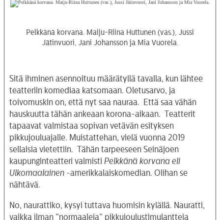
Pelkkänä korvana. Maiju-Riina Huttunen (vas.), Jussi
Jätinvuori, Jani Johansson ja Mia Vuorela.
Sitä ihminen asennoituu määrätyllä tavalla, kun lähtee
teatteriin komediaa katsomaan. Oletusarvo, ja
toivomuskin on, että nyt saa nauraa. Että saa vähän
hauskuutta tähän ankeaan korona-aikaan. Teatterit
tapaavat valmistaa sopivan vetävän esityksen
pikkujouluajalle. Muistattehan, vielä vuonna 2019
sellaisia vietettiin. Tähän tarpeeseen Seinäjoen
kaupunginteatteri valmisti
Pelkkänä korvana eli
Ulkomaalainen
-amerikkalaiskomedian. Olihan se
nähtävä.
No, naurattiko, kysyi tuttava huomisin kylällä. Nauratti,
vaikka ilman ”normaaleja” pikkujoulustimulantteja