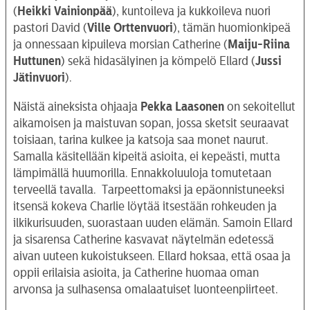
(
Heikki Vainionpää
), kuntoileva ja kukkoileva nuori
pastori David (
Ville Orttenvuori
), tämän huomionkipeä
ja onnessaan kipuileva morsian Catherine (
Maiju-Riina
Huttunen
) sekä hidasälyinen ja kömpelö Ellard (
Jussi
Jätinvuori
).
Näistä aineksista ohjaaja
Pekka Laasonen
on sekoitellut
aikamoisen ja maistuvan sopan, jossa sketsit seuraavat
toisiaan, tarina kulkee ja katsoja saa monet naurut.
Samalla käsitellään kipeitä asioita, ei kepeästi, mutta
lämpimällä huumorilla. Ennakkoluuloja tomutetaan
terveellä tavalla. Tarpeettomaksi ja epäonnistuneeksi
itsensä kokeva Charlie löytää itsestään rohkeuden ja
ilkikurisuuden, suorastaan uuden elämän. Samoin Ellard
ja sisarensa Catherine kasvavat näytelmän edetessä
aivan uuteen kukoistukseen. Ellard hoksaa, että osaa ja
oppii erilaisia asioita, ja Catherine huomaa oman
arvonsa ja sulhasensa omalaatuiset luonteenpiirteet.