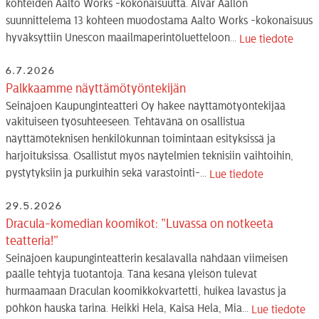
kohteiden Aalto Works -kokonaisuutta. Alvar Aallon
suunnittelema 13 kohteen muodostama Aalto Works -kokonaisuus
hyväksyttiin Unescon maailmaperintöluetteloon...
Lue tiedote
6.7.2026
Palkkaamme näyttämötyöntekijän
Seinäjoen Kaupunginteatteri Oy hakee näyttämötyöntekijää
vakituiseen työsuhteeseen. Tehtävänä on osallistua
näyttämöteknisen henkilökunnan toimintaan esityksissä ja
harjoituksissa. Osallistut myös näytelmien teknisiin vaihtoihin,
pystytyksiin ja purkuihin sekä varastointi-...
Lue tiedote
29.5.2026
Dracula-komedian koomikot: ”Luvassa on notkeeta
teatteria!”
Seinäjoen kaupunginteatterin kesälavalla nähdään viimeisen
päälle tehtyjä tuotantoja. Tänä kesänä yleisön tulevat
hurmaamaan Draculan koomikkokvartetti, huikea lavastus ja
pöhkön hauska tarina. Heikki Hela, Kaisa Hela, Mia...
Lue tiedote