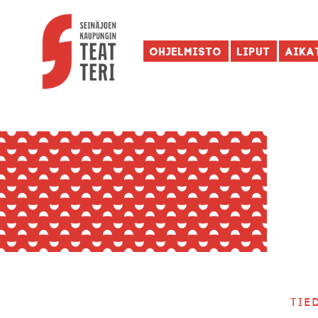
Ohjelmisto
Liput
Aika
Tie