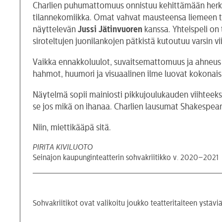
Charlien puhumattomuus onnistuu kehittämään herkull
tilannekomiikka. Omat vahvat mausteensa liemeen tuo
näyttelevän
Jussi Jätinvuoren
kanssa. Yhteispeli on 
siroteltujen juonilankojen pätkistä kutoutuu varsin v
Vaikka ennakkoluulot, suvaitsemattomuus ja ahneus ov
hahmot, huumori ja visuaalinen ilme luovat kokonaisu
Näytelmä sopii mainiosti pikkujoulukauden viihteeksi
se jos mikä on ihanaa. Charlien lausumat Shakespear
Niin, miettikääpä sitä.
PIRITA KIVILUOTO
Seinäjon kaupunginteatterin sohvakriitikko v. 2020–2021
Sohvakriitikot ovat valikoitu joukko teatteritaiteen ystäviä