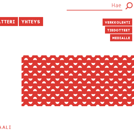
atteri
Yhteys
Verkkolehti
Tiedotteet
Medialle
aali