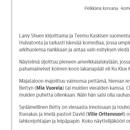
Pelkkänä korvana -komed
Larry Shuen kirjoittama ja Teemu Kaskisen suomen
Hulvatonta ja tarkasti iskevää komediaa, jossa umpimie
arkihuolensa narikkaan ja antaa vain esityksen viedä 
Näytelmä sijoittuu pieneen amerikkalaiskylään, jossa 
pahamaineiset kolmen koon lakanapäät eli Ku Klux K
Majataloon majoittuu vaimonsa pettämä, hieman res
Bettyn (
Mia Vuorela
) tai muiden vieraiden kanssa. C
muiden puhetta ollenkaan. Näin hän saisi olla rauhass
Sydämellinen Betty on vieraasta innoissaan ja touh
Itserakas ja imelä pastori David (
Ville Orttenvuori
) 
lahkonjohtajan ja leipäpapin. Koko näyttelijäkööri on