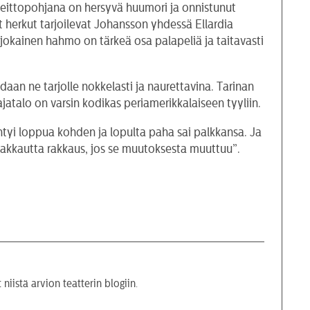
Keittopohjana on hersyvä huumori ja onnistunut
 herkut tarjoilevat Johansson yhdessä Ellardia
 jokainen hahmo on tärkeä osa palapeliä ja taitavasti
aan ne tarjolle nokkelasti ja naurettavina. Tarinan
atalo on varsin kodikas periamerikkalaiseen tyyliin.
htyi loppua kohden ja lopulta paha sai palkkansa. Ja
rakkautta rakkaus, jos se muutoksesta muuttuu”.
 niistä arvion teatterin blogiin.