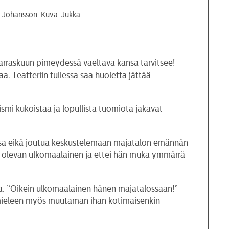
i Johansson. Kuva: Jukka
marraskuun pimeydessä vaeltava kansa tarvitsee!
aa. Teatteriin tullessa saa huoletta jättää
ismi kukoistaa ja lopullista tuomiota jakavat
hassa eikä joutua keskustelemaan majatalon emännän
en olevan ulkomaalainen ja ettei hän muka ymmärrä
la. ”Oikein ulkomaalainen hänen majatalossaan!”
o mieleen myös muutaman ihan kotimaisenkin