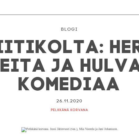
Blogi
itikolta: He
eita ja hulv
komediaa
26.11.2020
Pelkkänä korvana