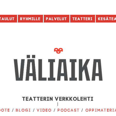
taulut
Ryhmille
Palvelut
Teatteri
Kesäte
Teatterin verkkolehti
|
dote
/
Blogi
/
Video
/
Podcast
/
Oppimateri