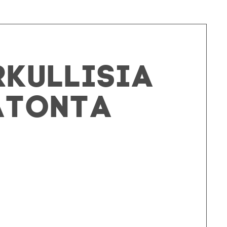
rkullisia
atonta