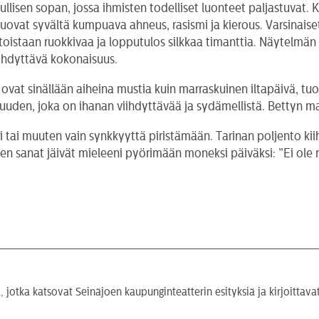
isen sopan, jossa ihmisten todelliset luonteet paljastuvat. 
vat syvältä kumpuava ahneus, rasismi ja kierous. Varsinaiset
toistaan ruokkivaa ja lopputulos silkkaa timanttia. Näytelmän
iihdyttävä kokonaisuus.
at sinällään aiheina mustia kuin marraskuinen iltapäivä, tuod
uden, joka on ihanan viihdyttävää ja sydämellistä. Bettyn maj
 tai muuten vain synkkyyttä piristämään. Tarinan poljento kii
en sanat jäivät mieleeni pyörimään moneksi päiväksi: ”Ei ole 
, jotka katsovat Seinäjoen kaupunginteatterin esityksiä ja kirjoittavat