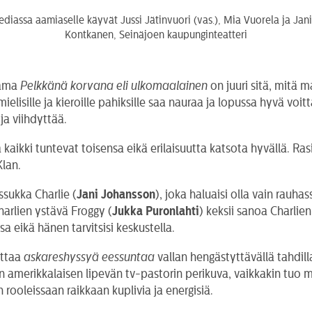
iassa aamiaselle käyvät Jussi Jätinvuori (vas.), Mia Vuorela ja Jan
Kontkanen, Seinäjoen kaupunginteatteri
tama
Pelkkänä korvana eli ulkomaalainen
on juuri sitä, mitä 
lisille ja kieroille pahiksille saa nauraa ja lopussa hyvä voitt
ja viihdyttää.
kaikki tuntevat toisensa eikä erilaisuutta katsota hyvällä. Ras
lan.
sukka Charlie (
Jani Johansson
), joka haluaisi olla vain rau
harlien ystävä Froggy (
Jukka Puronlahti
) keksii sanoa Charli
a eikä hänen tarvitsisi keskustella.
ottaa
askareshyssyä
eessuntaa
vallan hengästyttävällä tahdil
on amerikkalaisen lipevän tv-pastorin perikuva, vaikkakin tu
 rooleissaan raikkaan kuplivia ja energisiä.