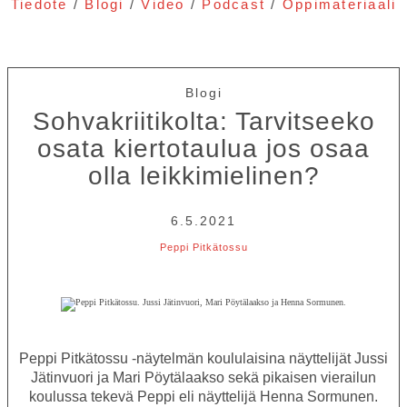
Tiedote
/
Blogi
/
Video
/
Podcast
/
Oppimateriaali
TEATTERI
KESÄTEATTERI
YHTEYS
Blogi
Sohvakriitikolta: Tarvitseeko
osata kiertotaulua jos osaa
Tiedotteet
—
Medialle
olla leikkimielinen?
Tietosuojalausunto
6.5.2021
Peppi Pitkätossu
Peppi Pitkätossu -näytelmän koululaisina näyttelijät Jussi
Jätinvuori ja Mari Pöytälaakso sekä pikaisen vierailun
koulussa tekevä Peppi eli näyttelijä Henna Sormunen.