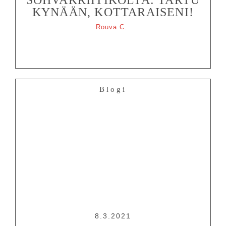
OHJELMISTO
KYNÄÄN, KOTTARAISENI!
LIPUT
Rouva C.
AIKATAULUT
RYHMILLE
PALVELUT
Blogi
TEATTERI
KESÄTEATTERI
YHTEYS
Tiedotteet
—
Medialle
Tietosuojalausunto
8.3.2021