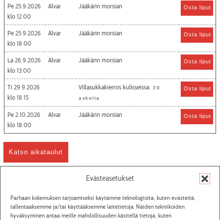
Pe 25.9.2026
Alvar
Jääkärin morsian
Osta liput
12:00
Pe 25.9.2026
Alvar
Jääkärin morsian
Osta liput
18:00
La 26.9.2026
Alvar
Jääkärin morsian
Osta liput
13:00
Ti 29.9.2026
Villasukkakierros kulisseissa
39
Osta liput
18:15
askelta
Pe 2.10.2026
Alvar
Jääkärin morsian
Osta liput
18:00
Katso aikataulut
Evästeasetukset
Tiedotteet
Parhaan kokemuksen tarjoamiseksi käytämme teknologioita, kuten evästeitä,
tallentaaksemme ja/tai käyttääksemme laitetietoja. Näiden tekniikoiden
hyväksyminen antaa meille mahdollisuuden käsitellä tietoja, kuten