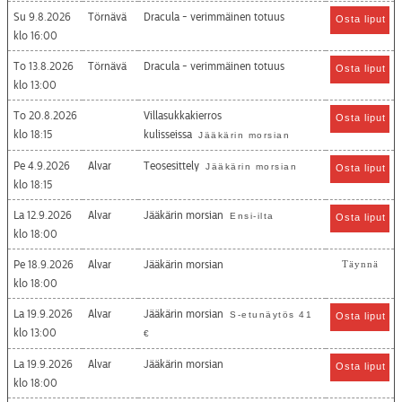
Su 9.8.2026
Törnävä
Dracula - verimmäinen totuus
Osta liput
16:00
To 13.8.2026
Törnävä
Dracula - verimmäinen totuus
Osta liput
13:00
To 20.8.2026
Villasukkakierros
Osta liput
18:15
kulisseissa
Jääkärin morsian
Pe 4.9.2026
Alvar
Teosesittely
Jääkärin morsian
Osta liput
18:15
La 12.9.2026
Alvar
Jääkärin morsian
Ensi-ilta
Osta liput
18:00
Pe 18.9.2026
Alvar
Jääkärin morsian
Täynnä
18:00
La 19.9.2026
Alvar
Jääkärin morsian
S-etunäytös 41
Osta liput
13:00
€
La 19.9.2026
Alvar
Jääkärin morsian
Osta liput
18:00