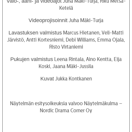
Valo-, ääni- ja videoajot
Juha Mäki-Turja, Riku Metsä-
Ketelä
Videoprojisoinnit
Juha Mäki-Turja
Lavastuksen valmistus
Marcus Hietanen, Veli-Matti
Järvistö, Antti Kortesniemi, Debi Williams, Emma Ojala,
Risto Virtaniemi
Pukujen valmistus
Leena Rintala, Aino Kentta, Eija
Koski, Jaana Mäki-Jussila
Kuvat
Jukka Kontkanen
Näytelmän esitysoikeuksia valvoo Näytelmäkulma –
Nordic Drama Corner Oy