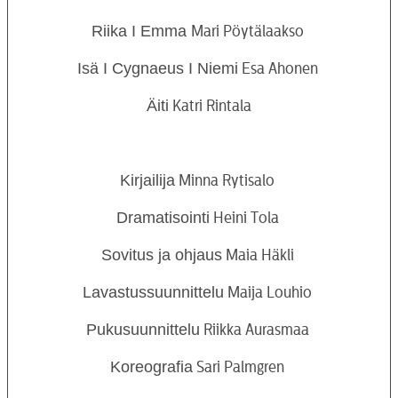
Riika I Emma
Mari Pöytälaakso
Isä I Cygnaeus I Niemi
Esa Ahonen
Äiti
Katri Rintala
Kirjailija
Minna Rytisalo
Dramatisointi
Heini Tola
Sovitus ja ohjaus
Maia Häkli
Lavastussuunnittelu
Maija Louhio
Pukusuunnittelu
Riikka Aurasmaa
Koreografia
Sari Palmgren