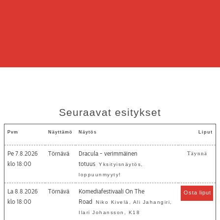
Seuraavat esitykset
Pvm
Näyttämö
Näytös
Liput
Pe 7.8.2026
Törnävä
Dracula - verimmäinen
Täynnä
18:00
totuus
Yksityisnäytös,
loppuunmyyty!
La 8.8.2026
Törnävä
Komediafestivaali On The
Osta liput
18:00
Road
Niko Kivelä, Ali Jahangiri,
Ilari Johansson, K18