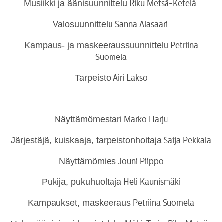
Musiikki ja äänisuunnittelu
Riku Metsä-Ketelä
Valosuunnittelu
Sanna Alasaari
Kampaus- ja maskeeraussuunnittelu
Petriina
Suomela
Tarpeisto
Airi Lakso
Näyttämömestari
Marko Harju
Järjestäjä, kuiskaaja, tarpeistonhoitaja
Saija Pekkala
Näyttämömies
Jouni Piippo
Pukija, pukuhuoltaja
Heli Kaunismäki
Kampaukset, maskeeraus
Petriina Suomela