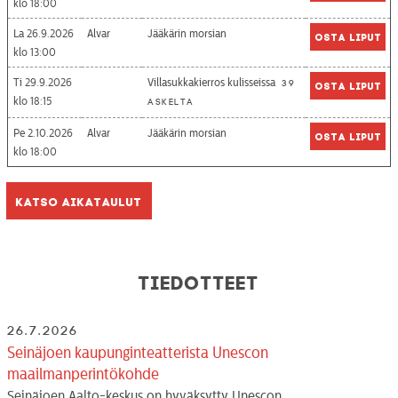
18:00
La 26.9.2026
Alvar
Jääkärin morsian
Osta liput
13:00
Ti 29.9.2026
Villasukkakierros kulisseissa
39
Osta liput
18:15
askelta
Pe 2.10.2026
Alvar
Jääkärin morsian
Osta liput
18:00
Katso aikataulut
Tiedotteet
26.7.2026
Seinäjoen kaupunginteatterista Unescon
maailmanperintökohde
Seinäjoen Aalto-keskus on hyväksytty Unescon