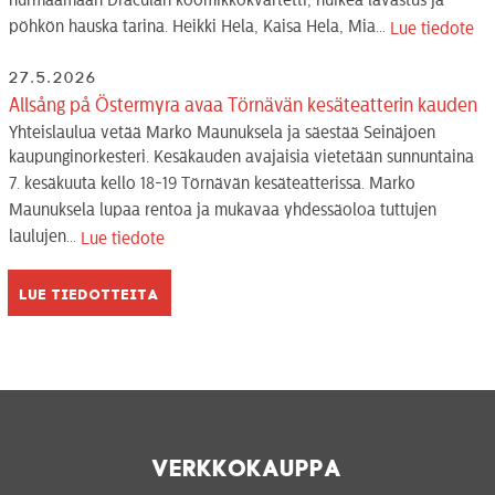
hurmaamaan Draculan koomikkokvartetti, huikea lavastus ja
pöhkön hauska tarina. Heikki Hela, Kaisa Hela, Mia...
Lue tiedote
27.5.2026
Allsång på Östermyra avaa Törnävän kesäteatterin kauden
Yhteislaulua vetää Marko Maunuksela ja säestää Seinäjoen
kaupunginorkesteri. Kesäkauden avajaisia vietetään sunnuntaina
7. kesäkuuta kello 18-19 Törnävän kesäteatterissa. Marko
Maunuksela lupaa rentoa ja mukavaa yhdessäoloa tuttujen
laulujen...
Lue tiedote
Lue tiedotteita
Verkkokauppa