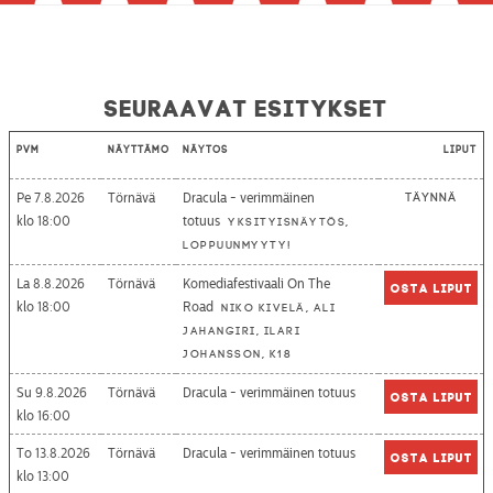
Seuraavat esitykset
Pvm
Näyttämö
Näytös
Liput
Pe 7.8.2026
Törnävä
Dracula - verimmäinen
Täynnä
18:00
totuus
Yksityisnäytös,
loppuunmyyty!
La 8.8.2026
Törnävä
Komediafestivaali On The
Osta liput
18:00
Road
Niko Kivelä, Ali
Jahangiri, Ilari
Johansson, K18
Su 9.8.2026
Törnävä
Dracula - verimmäinen totuus
Osta liput
16:00
To 13.8.2026
Törnävä
Dracula - verimmäinen totuus
Osta liput
13:00