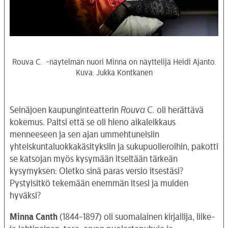
Rouva C. -näytelmän nuori Minna on näyttelijä Heidi Ajanto.
Kuva: Jukka Kontkanen
Seinäjoen kaupunginteatterin
Rouva C.
oli herättävä
kokemus. Paitsi että se oli hieno aikaleikkaus
menneeseen ja sen ajan ummehtuneisiin
yhteiskuntaluokkakäsityksiin ja sukupuolieroihin, pakotti
se katsojan myös kysymään itseltään tärkeän
kysymyksen: Oletko sinä paras versio itsestäsi?
Pystyisitkö tekemään enemmän itsesi ja muiden
hyväksi?
Minna Canth
(1844-1897) oli suomalainen kirjailija, liike-