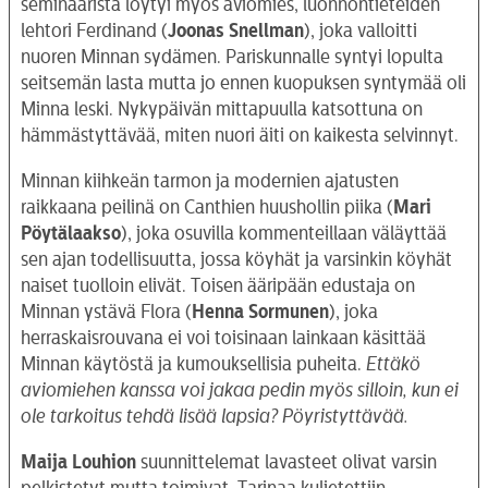
seminaarista löytyi myös aviomies, luonnontieteiden
lehtori Ferdinand (
Joonas Snellman
), joka valloitti
nuoren Minnan sydämen. Pariskunnalle syntyi lopulta
seitsemän lasta mutta jo ennen kuopuksen syntymää oli
Minna leski. Nykypäivän mittapuulla katsottuna on
hämmästyttävää, miten nuori äiti on kaikesta selvinnyt.
Minnan kiihkeän tarmon ja modernien ajatusten
raikkaana peilinä on Canthien huushollin piika (
Mari
Pöytälaakso
), joka osuvilla kommenteillaan väläyttää
sen ajan todellisuutta, jossa köyhät ja varsinkin köyhät
naiset tuolloin elivät. Toisen ääripään edustaja on
Minnan ystävä Flora (
Henna Sormunen
), joka
herraskaisrouvana ei voi toisinaan lainkaan käsittää
Minnan käytöstä ja kumouksellisia puheita.
Ettäkö
aviomiehen kanssa voi jakaa pedin myös silloin, kun ei
ole tarkoitus tehdä lisää lapsia? Pöyristyttävää.
Maija Louhion
suunnittelemat lavasteet olivat varsin