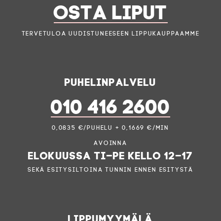
OSTA LIPUT
Tervetuloa uudistuneeseen lippukauppaamme
Puhelinpalvelu
010 416 2600
0,0835 €/puhelu + 0,1669 €/min
Avoinna
elokuussa ti–pe kello 12–17
sekä esitysiltoina tunnin ennen esitystä
Lippumyymälä