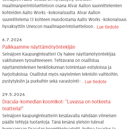
maailmanperintöluetteloon osana Alvar Aallon suunnittelemien
kohteiden Aalto Works -kokonaisuutta. Alvar Aallon
suunnittelema 13 kohteen muodostama Aalto Works -kokonaisuus
hyväksyttiin Unescon maailmaperintöluetteloon...
Lue tiedote
6.7.2026
Palkkaamme näyttämötyöntekijän
Seinäjoen Kaupunginteatteri Oy hakee näyttämötyöntekijää
vakituiseen työsuhteeseen. Tehtävänä on osallistua
näyttämöteknisen henkilökunnan toimintaan esityksissä ja
harjoituksissa. Osallistut myös näytelmien teknisiin vaihtoihin,
pystytyksiin ja purkuihin sekä varastointi-...
Lue tiedote
29.5.2026
Dracula-komedian koomikot: ”Luvassa on notkeeta
teatteria!”
Seinäjoen kaupunginteatterin kesälavalla nähdään viimeisen
päälle tehtyjä tuotantoja. Tänä kesänä yleisön tulevat