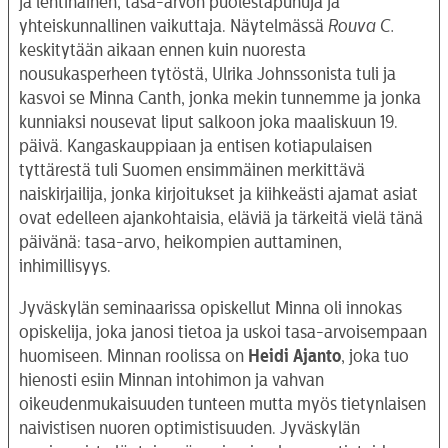
ja lehtinainen, tasa-arvon puolestapuhuja ja
yhteiskunnallinen vaikuttaja. Näytelmässä
Rouva C.
keskitytään aikaan ennen kuin nuoresta
nousukasperheen tytöstä, Ulrika Johnssonista tuli ja
kasvoi se Minna Canth, jonka mekin tunnemme ja jonka
kunniaksi nousevat liput salkoon joka maaliskuun 19.
päivä. Kangaskauppiaan ja entisen kotiapulaisen
tyttärestä tuli Suomen ensimmäinen merkittävä
naiskirjailija, jonka kirjoitukset ja kiihkeästi ajamat asiat
ovat edelleen ajankohtaisia, eläviä ja tärkeitä vielä tänä
päivänä: tasa-arvo, heikompien auttaminen,
inhimillisyys.
Jyväskylän seminaarissa opiskellut Minna oli innokas
opiskelija, joka janosi tietoa ja uskoi tasa-arvoisempaan
huomiseen. Minnan roolissa on
Heidi Ajanto
, joka tuo
hienosti esiin Minnan intohimon ja vahvan
oikeudenmukaisuuden tunteen mutta myös tietynlaisen
naivistisen nuoren optimistisuuden. Jyväskylän