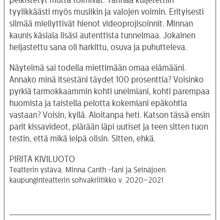
pelkistetyt mutta toimivat. Tarinaa kuljetettiin
tyylikkäästi myös musiikin ja valojen voimin. Erityisesti
silmää miellyttivät hienot videoprojisoinnit. Minnan
kaunis käsiala lisäsi autenttista tunnelmaa. Jokainen
heijastettu sana oli harkittu, osuva ja puhutteleva.
Näytelmä sai todella miettimään omaa elämääni.
Annako minä itsestäni täydet 100 prosenttia? Voisinko
pyrkiä tarmokkaammin kohti unelmiani, kohti parempaa
huomista ja taistella pelotta kokemiani epäkohtia
vastaan? Voisin, kyllä. Aloitanpa heti. Katson tässä ensin
parit kissavideot, plärään läpi uutiset ja teen sitten tuon
testin, että mikä leipä olisin. Sitten, ehkä.
PIRITA KIVILUOTO
Teatterin ystävä, Minna Canth -fani ja Seinäjoen
kaupunginteatterin sohvakriitikko v. 2020–2021