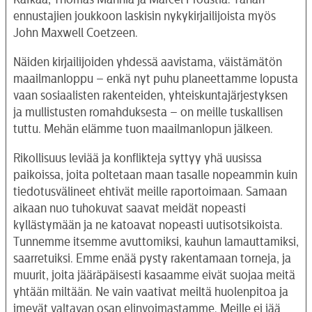
ennustajien joukkoon laskisin nykykirjailijoista myös
John Maxwell Coetzeen.
Näiden kirjailijoiden yhdessä aavistama, väistämätön
maailmanloppu – enkä nyt puhu planeettamme lopusta
vaan sosiaalisten rakenteiden, yhteiskuntajärjestyksen
ja mullistusten romahduksesta – on meille tuskallisen
tuttu. Mehän elämme tuon maailmanlopun jälkeen.
Rikollisuus leviää ja konflikteja syttyy yhä uusissa
paikoissa, joita poltetaan maan tasalle nopeammin kuin
tiedotusvälineet ehtivät meille raportoimaan. Samaan
aikaan nuo tuhokuvat saavat meidät nopeasti
kyllästymään ja ne katoavat nopeasti uutisotsikoista.
Tunnemme itsemme avuttomiksi, kauhun lamauttamiksi,
saarretuiksi. Emme enää pysty rakentamaan torneja, ja
muurit, joita jääräpäisesti kasaamme eivät suojaa meitä
yhtään miltään. Ne vain vaativat meiltä huolenpitoa ja
imevät valtavan osan elinvoimastamme. Meille ei jää