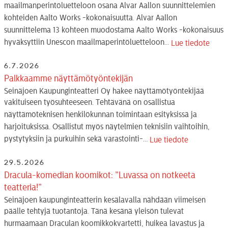
maailmanperintöluetteloon osana Alvar Aallon suunnittelemien
kohteiden Aalto Works -kokonaisuutta. Alvar Aallon
suunnittelema 13 kohteen muodostama Aalto Works -kokonaisuus
hyväksyttiin Unescon maailmaperintöluetteloon...
Lue tiedote
6.7.2026
Palkkaamme näyttämötyöntekijän
Seinäjoen Kaupunginteatteri Oy hakee näyttämötyöntekijää
vakituiseen työsuhteeseen. Tehtävänä on osallistua
näyttämöteknisen henkilökunnan toimintaan esityksissä ja
harjoituksissa. Osallistut myös näytelmien teknisiin vaihtoihin,
pystytyksiin ja purkuihin sekä varastointi-...
Lue tiedote
29.5.2026
Dracula-komedian koomikot: ”Luvassa on notkeeta
teatteria!”
Seinäjoen kaupunginteatterin kesälavalla nähdään viimeisen
päälle tehtyjä tuotantoja. Tänä kesänä yleisön tulevat
hurmaamaan Draculan koomikkokvartetti, huikea lavastus ja