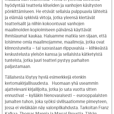
hyödyntää teatteria kliseiden ja vanhojen käsitysten
pönkittämiseen. He etsivät sellaisia pulppuavia lähteitä
ja elämää sykkiviä virtoja, jotka yleensä kiertävät
teatterisalit ja niihin kokoontuvat vanhojen
maailmoiden kopioimiseen päivänsä käyttävät
ihmislaumat kaukaa. Haluamme matkia sen sijaan, että
loisimme omia maailmojamme, maailmoja, jotka ovat
kiinnostuneita – tai suorastaan riippuvaisia – kiihkeästä
keskustelusta yleisön kanssa ja sellaisista kätketyistä
tunteista, jotka juuri teatteri pystyy parhaiten
paljastamaan.
Tällaisesta löytyy hyviä esimerkkejä etenkin
kertomakirjallisuudesta. Huomaan yhä useammin
ajattelevani kirjailijoita, jotka jo sata vuotta sitten
ennustivat – kylläkin hienovaraisesti – eurooppalaisten
jumalten tuhon, joka syöksi sivilisaatiomme pimeyteen,
jossa ei vieläkään näy valonpilkahdusta. Tarkoitan Franz
Kafkaa, Thomas Mannia ja Marcel Proustia. Tähän