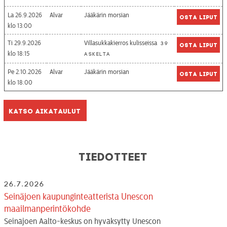
La 26.9.2026
Alvar
Jääkärin morsian
Osta liput
13:00
Ti 29.9.2026
Villasukkakierros kulisseissa
39
Osta liput
18:15
askelta
Pe 2.10.2026
Alvar
Jääkärin morsian
Osta liput
18:00
Katso aikataulut
Tiedotteet
26.7.2026
Seinäjoen kaupunginteatterista Unescon
maailmanperintökohde
Seinäjoen Aalto-keskus on hyväksytty Unescon