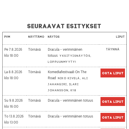
Seuraavat esitykset
Pvm
Näyttämö
Näytös
Liput
Pe 7.8.2026
Törnävä
Dracula - verimmäinen
Täynnä
18:00
totuus
Yksityisnäytös,
loppuunmyyty!
La 8.8.2026
Törnävä
Komediafestivaali On The
Osta liput
18:00
Road
Niko Kivelä, Ali
Jahangiri, Ilari
Johansson, K18
Su 9.8.2026
Törnävä
Dracula - verimmäinen totuus
Osta liput
16:00
To 13.8.2026
Törnävä
Dracula - verimmäinen totuus
Osta liput
13:00