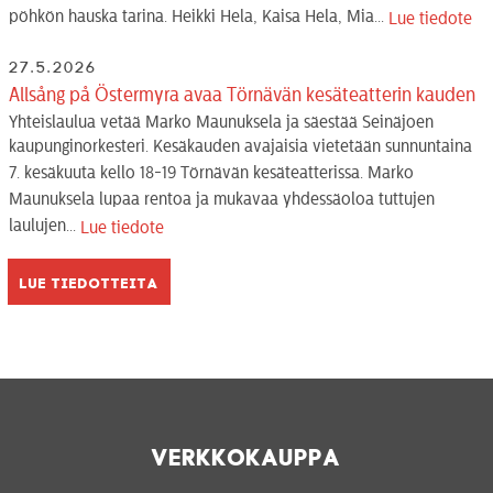
pöhkön hauska tarina. Heikki Hela, Kaisa Hela, Mia...
Lue tiedote
27.5.2026
Allsång på Östermyra avaa Törnävän kesäteatterin kauden
Yhteislaulua vetää Marko Maunuksela ja säestää Seinäjoen
kaupunginorkesteri. Kesäkauden avajaisia vietetään sunnuntaina
7. kesäkuuta kello 18-19 Törnävän kesäteatterissa. Marko
Maunuksela lupaa rentoa ja mukavaa yhdessäoloa tuttujen
laulujen...
Lue tiedote
Lue tiedotteita
Verkkokauppa