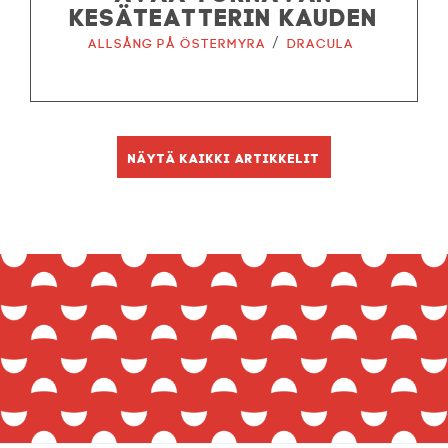
KESÄTEATTERIN KAUDEN
/
Allsång på Östermyra
Dracula
Näytä kaikki artikkelit