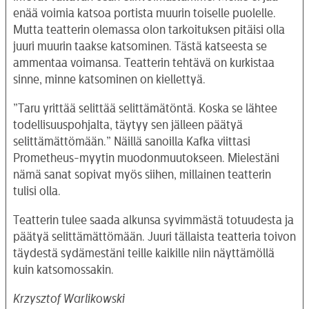
enää voimia katsoa portista muurin toiselle puolelle.
Mutta teatterin olemassa olon tarkoituksen pitäisi olla
juuri muurin taakse katsominen. Tästä katseesta se
ammentaa voimansa. Teatterin tehtävä on kurkistaa
sinne, minne katsominen on kiellettyä.
”Taru yrittää selittää selittämätöntä. Koska se lähtee
todellisuuspohjalta, täytyy sen jälleen päätyä
selittämättömään.” Näillä sanoilla Kafka viittasi
Prometheus-myytin muodonmuutokseen. Mielestäni
nämä sanat sopivat myös siihen, millainen teatterin
tulisi olla.
Teatterin tulee saada alkunsa syvimmästä totuudesta ja
päätyä selittämättömään. Juuri tällaista teatteria toivon
täydestä sydämestäni teille kaikille niin näyttämöllä
kuin katsomossakin.
Krzysztof Warlikowski