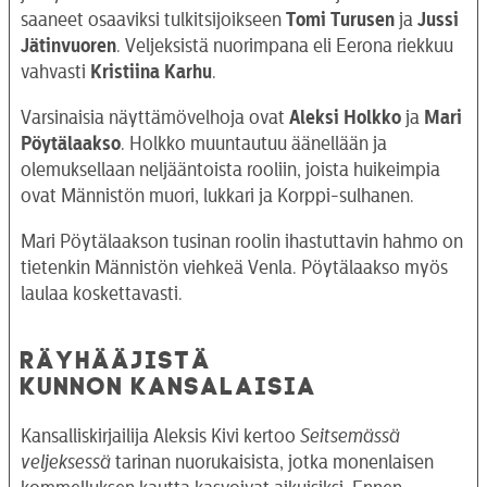
saaneet osaaviksi tulkitsijoikseen
Tomi Turusen
ja
Jussi
Jätinvuoren
. Veljeksistä nuorimpana eli Eerona riekkuu
vahvasti
Kristiina Karhu
.
Varsinaisia näyttämövelhoja ovat
Aleksi Holkko
ja
Mari
Pöytälaakso
. Holkko muuntautuu äänellään ja
olemuksellaan neljääntoista rooliin, joista huikeimpia
ovat Männistön muori, lukkari ja Korppi-sulhanen.
Mari Pöytälaakson tusinan roolin ihastuttavin hahmo on
tietenkin Männistön viehkeä Venla. Pöytälaakso myös
laulaa koskettavasti.
RÄYHÄÄJISTÄ
KUNNON KANSALAISIA
Kansalliskirjailija Aleksis Kivi kertoo
Seitsemässä
veljeksessä
tarinan nuorukaisista, jotka monenlaisen