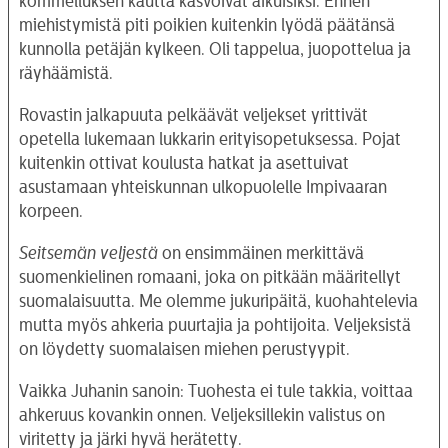
kommelluksen kautta kasvoivat aikuisiksi. Ennen
miehistymistä piti poikien kuitenkin lyödä päätänsä
kunnolla petäjän kylkeen. Oli tappelua, juopottelua ja
räyhäämistä.
Rovastin jalkapuuta pelkäävät veljekset yrittivät
opetella lukemaan lukkarin erityisopetuksessa. Pojat
kuitenkin ottivat koulusta hatkat ja asettuivat
asustamaan yhteiskunnan ulkopuolelle Impivaaran
korpeen.
Seitsemän veljestä
on ensimmäinen merkittävä
suomenkielinen romaani, joka on pitkään määritellyt
suomalaisuutta. Me olemme jukuripäitä, kuohahtelevia
mutta myös ahkeria puurtajia ja pohtijoita. Veljeksistä
on löydetty suomalaisen miehen perustyypit.
Vaikka Juhanin sanoin: Tuohesta ei tule takkia, voittaa
ahkeruus kovankin onnen. Veljeksillekin valistus on
viritetty ja järki hyvä herätetty.