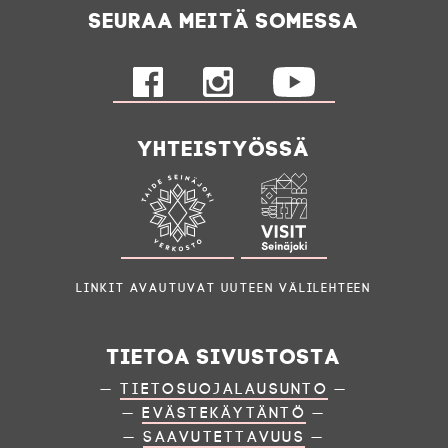
Seuraa meitä somessa
Yhteistyössä
Linkit avautuvat uuteen välilehteen
Tietoa sivustosta
—
Tietosuojalausunto
—
—
Evästekäytäntö
—
—
Saavutettavuus
—