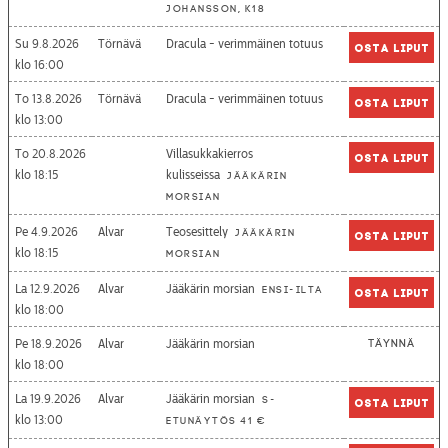
Johansson, K18
Su 9.8.2026
Törnävä
Dracula - verimmäinen totuus
Osta liput
16:00
To 13.8.2026
Törnävä
Dracula - verimmäinen totuus
Osta liput
13:00
To 20.8.2026
Villasukkakierros
Osta liput
18:15
kulisseissa
Jääkärin
morsian
Pe 4.9.2026
Alvar
Teosesittely
Jääkärin
Osta liput
18:15
morsian
La 12.9.2026
Alvar
Jääkärin morsian
Ensi-ilta
Osta liput
18:00
Pe 18.9.2026
Alvar
Jääkärin morsian
Täynnä
18:00
La 19.9.2026
Alvar
Jääkärin morsian
S-
Osta liput
13:00
etunäytös 41 €