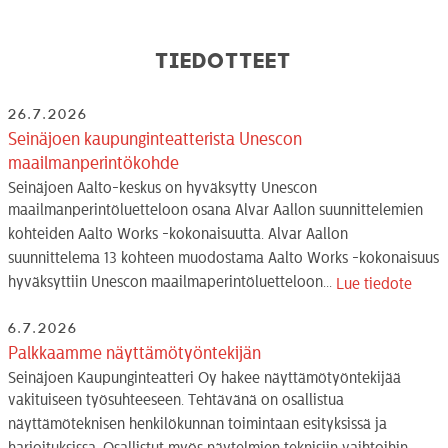
Tiedotteet
26.7.2026
Seinäjoen kaupunginteatterista Unescon
maailmanperintökohde
Seinäjoen Aalto-keskus on hyväksytty Unescon
maailmanperintöluetteloon osana Alvar Aallon suunnittelemien
kohteiden Aalto Works -kokonaisuutta. Alvar Aallon
suunnittelema 13 kohteen muodostama Aalto Works -kokonaisuus
hyväksyttiin Unescon maailmaperintöluetteloon...
Lue tiedote
6.7.2026
Palkkaamme näyttämötyöntekijän
Seinäjoen Kaupunginteatteri Oy hakee näyttämötyöntekijää
vakituiseen työsuhteeseen. Tehtävänä on osallistua
näyttämöteknisen henkilökunnan toimintaan esityksissä ja