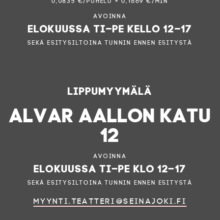
0,0835 €/puhelu + 0,1669 €/min
Avoinna
elokuussa ti–pe kello 12–17
sekä esitysiltoina tunnin ennen esitystä
Lippumyymälä
ALVAR AALLON KATU
12
Avoinna
elokuussa ti–pe klo 12–17
sekä esitysiltoina tunnin ennen esitystä
myynti.teatteri@seinajoki.fi