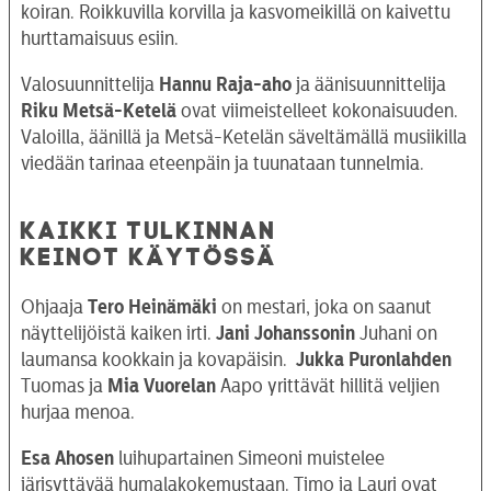
koiran. Roikkuvilla korvilla ja kasvomeikillä on kaivettu
hurttamaisuus esiin.
Valosuunnittelija
Hannu Raja-aho
ja äänisuunnittelija
Riku Metsä-Ketelä
ovat viimeistelleet kokonaisuuden.
Valoilla, äänillä ja Metsä-Ketelän säveltämällä musiikilla
viedään tarinaa eteenpäin ja tuunataan tunnelmia.
KAIKKI TULKINNAN
KEINOT KÄYTÖSSÄ
Ohjaaja
Tero Heinämäki
on mestari, joka on saanut
näyttelijöistä kaiken irti.
Jani Johanssonin
Juhani on
laumansa kookkain ja kovapäisin.
Jukka Puronlahden
Tuomas ja
Mia Vuorelan
Aapo yrittävät hillitä veljien
hurjaa menoa.
Esa Ahosen
luihupartainen Simeoni muistelee
järisyttävää humalakokemustaan. Timo ja Lauri ovat