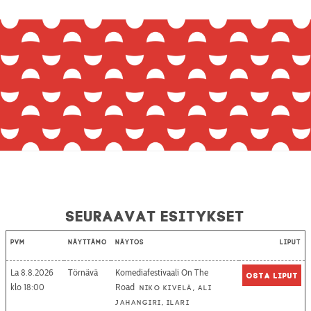
Seuraavat esitykset
Pvm
Näyttämö
Näytös
Liput
La 8.8.2026
Törnävä
Komediafestivaali On The
Osta liput
18:00
Road
Niko Kivelä, Ali
Jahangiri, Ilari