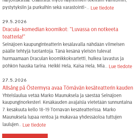
harjoituksissa. Osallistut myös näytelmien teknisiin vaihtoihin,
pystytyksiin ja purkuihin sekä varastointi-...
Lue tiedote
29.5.2026
Dracula-komedian koomikot: ”Luvassa on notkeeta
teatteria!”
Seinäjoen kaupunginteatterin kesälavalla nähdään viimeisen
päälle tehtyjä tuotantoja. Tänä kesänä yleisön tulevat
hurmaamaan Draculan koomikkokvartetti, huikea lavastus ja
pöhkön hauska tarina. Heikki Hela, Kaisa Hela, Mia...
Lue tiedote
27.5.2026
Allsång på Östermyra avaa Törnävän kesäteatterin kauden
Yhteislaulua vetää Marko Maunuksela ja säestää Seinäjoen
kaupunginorkesteri. Kesäkauden avajaisia vietetään sunnuntaina
7. kesäkuuta kello 18-19 Törnävän kesäteatterissa. Marko
Maunuksela lupaa rentoa ja mukavaa yhdessäoloa tuttujen
laulujen...
Lue tiedote