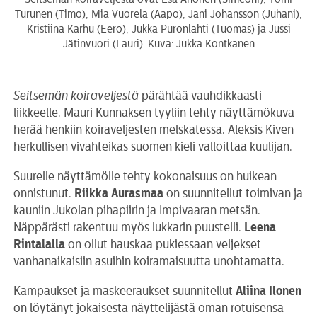
Turunen (Timo), Mia Vuorela (Aapo), Jani Johansson (Juhani),
Kristiina Karhu (Eero), Jukka Puronlahti (Tuomas) ja Jussi
Jätinvuori (Lauri). Kuva: Jukka Kontkanen
Seitsemän koiraveljestä
pärähtää vauhdikkaasti
liikkeelle. Mauri Kunnaksen tyyliin tehty näyttämökuva
herää henkiin koiraveljesten melskatessa. Aleksis Kiven
herkullisen vivahteikas suomen kieli valloittaa kuulijan.
Suurelle näyttämölle tehty kokonaisuus on huikean
onnistunut.
Riikka Aurasmaa
on suunnitellut toimivan ja
kauniin Jukolan pihapiirin ja Impivaaran metsän.
Näppärästi rakentuu myös lukkarin puustelli.
Leena
Rintalalla
on ollut hauskaa pukiessaan veljekset
vanhanaikaisiin asuihin koiramaisuutta unohtamatta.
Kampaukset ja maskeeraukset suunnitellut
Aliina Ilonen
on löytänyt jokaisesta näyttelijästä oman rotuisensa