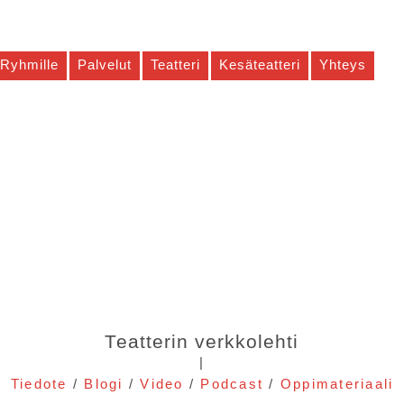
Ryhmille
Palvelut
Teatteri
Kesäteatteri
Yhteys
Teatterin verkkolehti
|
Tiedote
/
Blogi
/
Video
/
Podcast
/
Oppimateriaali