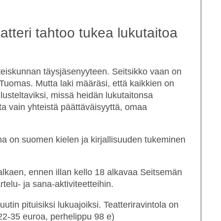
teri tahtoo tukea lukutaitoa
hteiskunnan täysjäsenyyteen. Seitsikko vaan on
 Tuomas. Mutta laki määräsi, että kaikkien on
lusteltaviksi, missä heidän lukutaitonsa
lta vain yhteistä päättäväisyyttä, omaa
 on suomen kielen ja kirjallisuuden tukeminen
alkaen, ennen illan kello 18 alkavaa
Seitsemän
telu- ja sana-aktiviteetteihin.
utin pituisiksi lukuajoiksi. Teatteriravintola on
22-35 euroa, perhelippu 98 e)