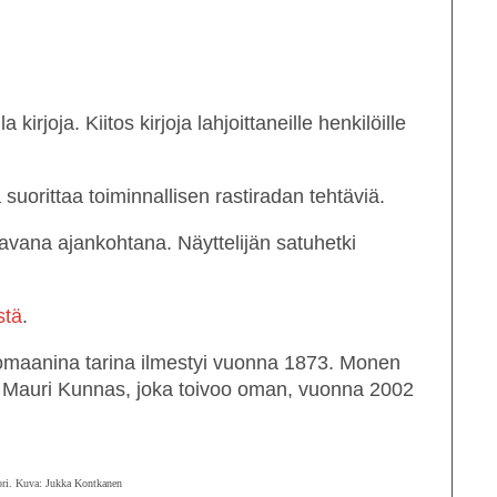
rjoja. Kiitos kirjoja lahjoittaneille henkilöille
suorittaa toiminnallisen rastiradan tehtäviä.
tavana ajankohtana. Näyttelijän satuhetki
stä
.
omaanina tarina ilmestyi vuonna 1873. Monen
ja Mauri Kunnas, joka toivoo oman, vuonna 2002