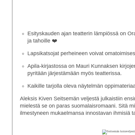
Esityskauden ajan teatterin lämpiössä on Oravan
ja tahoille
❤️
Lapsikatsojat perheineen voivat omatoimisesti
Apila-kirjastossa on Mauri Kunnaksen kirjojen
pyritään järjestämään myös teatterissa.
Kaikille tarjolla oleva näytelmän oppimateriaa
Aleksis Kiven
Seitsemän veljestä
julkaistiin en
mielestä se on paras suomalaisromaani. Sitä mi
ilmestyneen mukaelmansa innostavan ihmisiä ta