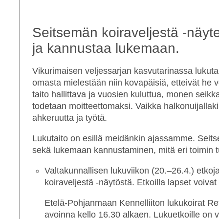
Seitsemän koiraveljestä -näyt
ja kannustaa lukemaan.
Vikurimaisen veljessarjan kasvutarinassa lukut
omasta mielestään niin kovapäisiä, etteivät he v
taito hallittava ja vuosien kuluttua, monen seik
todetaan moitteettomaksi. Vaikka halkonuijallakin
ahkeruutta ja työtä.
Lukutaito on esillä meidänkin ajassamme.
Seits
sekä lukemaan kannustaminen, mitä eri toimin t
Valtakunnallisen lukuviikon (20.–26.4.) etkoja
koiraveljestä
-näytöstä. Etkoilla lapset voivat 
Etelä-Pohjanmaan Kennelliiton lukukoirat
Re
avoinna kello 16.30 alkaen. Lukuetkoille on 