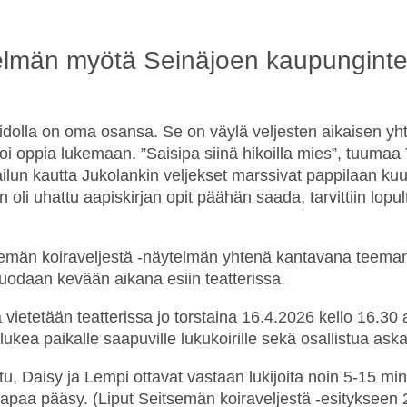
elmän myötä Seinäjoen kaupunginteat
aidolla on oma osansa. Se on väylä veljesten aikaisen y
oi oppia lukemaan. ”Saisipa siinä hikoilla mies”, tuumaa
kailun kautta Jukolankin veljekset marssivat pappilaan kuu
 oli uhattu aapiskirjan opit päähän saada, tarvittiin lopu
emän koiraveljestä
-näytelmän yhtenä kantavana teemana
uodaan kevään aikana esiin teatterissa.
 vietetään teatterissa jo
torstaina 16.4.2026
kello 16.30 
lukea paikalle saapuville lukukoirille sekä osallistua askar
tu, Daisy
ja
Lempi
ottavat vastaan lukijoita noin 5-15 minu
vapaa pääsy. (Liput
Seitsemän koiraveljestä
-esitykseen 