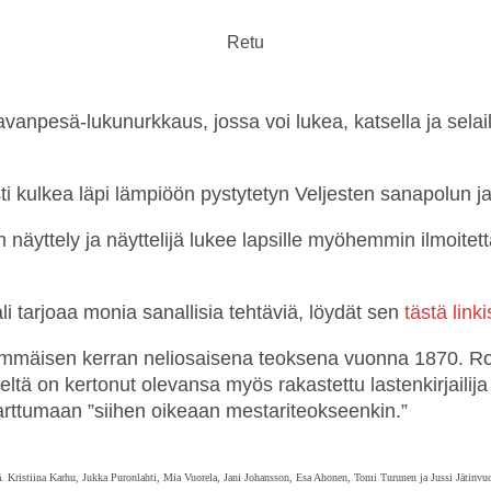
Retu
pesä-lukunurkkaus, jossa voi lukea, katsella ja selailla ki
 kulkea läpi lämpiöön pystytetyn Veljesten sanapolun ja 
 näyttely ja näyttelijä lukee lapsille myöhemmin ilmoitet
li tarjoaa monia sanallisia tehtäviä, löydät sen
tästä linki
simmäisen kerran neliosaisena teoksena vuonna 1870. R
eltä on kertonut olevansa myös rakastettu lastenkirjaili
rttumaan ”siihen oikeaan mestariteokseenkin.”