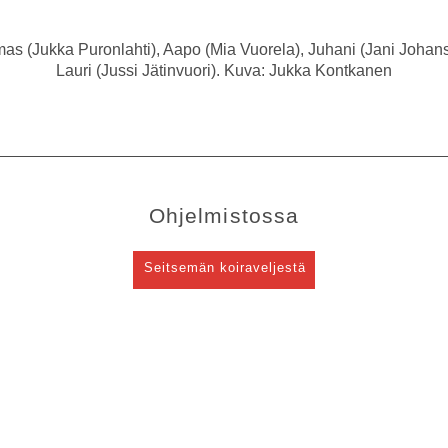
omas (Jukka Puronlahti), Aapo (Mia Vuorela), Juhani (Jani Joha
Lauri (Jussi Jätinvuori). Kuva: Jukka Kontkanen
Ohjelmistossa
Seitsemän koiraveljestä