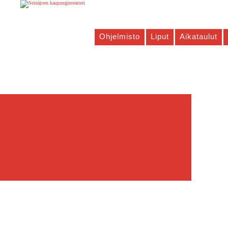
Ohjelmisto
Liput
Aikataulut