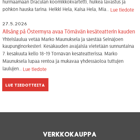
hurmaamaan Draculan koomikkokvartetti, huikea lavastus ja
pöhkön hauska tarina. Heikki Hela, Kaisa Hela, Mia...
Lue tiedote
27.5.2026
Allsång på Östermyra avaa Törnävän kesäteatterin kauden
Yhteislaulua vetää Marko Maunuksela ja säestää Seinäjoen
kaupunginorkesteri. Kesäkauden avajaisia vietetään sunnuntaina
7. kesäkuuta kello 18-19 Törnävän kesäteatterissa. Marko
Maunuksela lupaa rentoa ja mukavaa yhdessäoloa tuttujen
laulujen...
Lue tiedote
Lue tiedotteita
Verkkokauppa