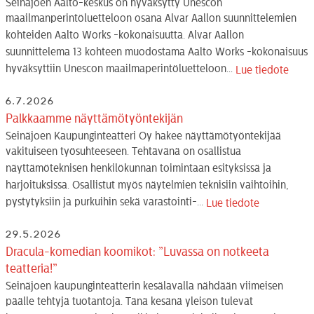
Seinäjoen Aalto-keskus on hyväksytty Unescon
maailmanperintöluetteloon osana Alvar Aallon suunnittelemien
kohteiden Aalto Works -kokonaisuutta. Alvar Aallon
suunnittelema 13 kohteen muodostama Aalto Works -kokonaisuus
hyväksyttiin Unescon maailmaperintöluetteloon...
Lue tiedote
6.7.2026
Palkkaamme näyttämötyöntekijän
Seinäjoen Kaupunginteatteri Oy hakee näyttämötyöntekijää
vakituiseen työsuhteeseen. Tehtävänä on osallistua
näyttämöteknisen henkilökunnan toimintaan esityksissä ja
harjoituksissa. Osallistut myös näytelmien teknisiin vaihtoihin,
pystytyksiin ja purkuihin sekä varastointi-...
Lue tiedote
29.5.2026
Dracula-komedian koomikot: ”Luvassa on notkeeta
teatteria!”
Seinäjoen kaupunginteatterin kesälavalla nähdään viimeisen
päälle tehtyjä tuotantoja. Tänä kesänä yleisön tulevat