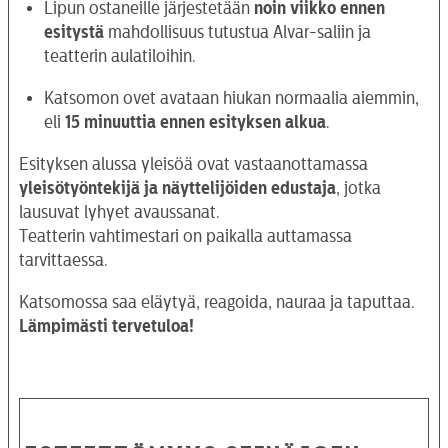
Lipun ostaneille järjestetään
noin viikko ennen
esitystä
mahdollisuus tutustua Alvar-saliin ja
teatterin aulatiloihin.
Katsomon ovet avataan hiukan normaalia aiemmin,
eli
15 minuuttia ennen esityksen alkua
.
Esityksen alussa yleisöä ovat vastaanottamassa
yleisötyöntekijä ja näyttelijöiden edustaja
, jotka
lausuvat lyhyet avaussanat.
Teatterin vahtimestari on paikalla auttamassa
tarvittaessa.
Katsomossa saa eläytyä, reagoida, nauraa ja taputtaa.
Lämpimästi tervetuloa!