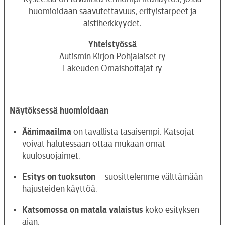
huomioidaan saavutettavuus, erityistarpeet ja
aistiherkkyydet.
Yhteistyössä
Autismin Kirjon Pohjalaiset ry
Lakeuden Omaishoitajat ry
Näytöksessä huomioidaan
Äänimaailma
on tavallista tasaisempi. Katsojat
voivat halutessaan ottaa mukaan omat
kuulosuojaimet.
Esitys on tuoksuton
– suosittelemme välttämään
hajusteiden käyttöä.
Katsomossa on matala valaistus
koko esityksen
ajan.