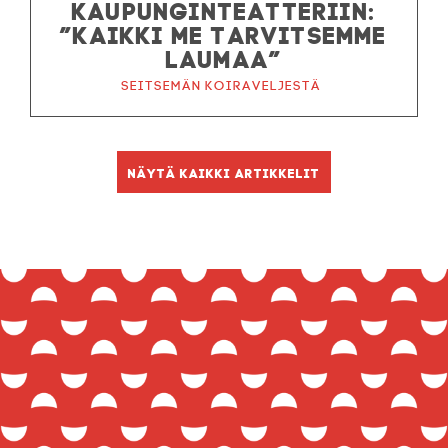
KAUPUNGINTEATTERIIN:
”KAIKKI ME TARVITSEMME
LAUMAA”
Seitsemän koiraveljestä
Näytä kaikki artikkelit