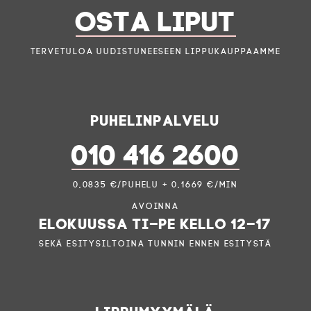
OSTA LIPUT
Tervetuloa uudistuneeseen lippukauppaamme
Puhelinpalvelu
010 416 2600
0,0835 €/puhelu + 0,1669 €/min
Avoinna
elokuussa ti–pe kello 12–17
sekä esitysiltoina tunnin ennen esitystä
Lippumyymälä