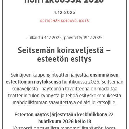
4.12.2025
Seitsemän koiraveljestä
Julkaistu 4.12.2025, päivitetty 19.12.2025
Seitsemän koiraveljestä –
esteetön esitys
Seinäjoen kaupunginteatteri järjestää
ensimmäisen
esteettömän näytöksensä
huhtikuussa 2026. Seitsemän
koiraveljestä -näytelmän tavoitteena on madaltaa
teatteriin tulon kynnystä ja tehdä esityskokemuksesta
mahdollisimman saavutettava erilaisille katsojille.
Esteetön näytös järjestetään keskiviikkona 22.
huhtikuuta 2026 kello 18
Kyseessä on tavallista rennompi iltanäytös, jossa