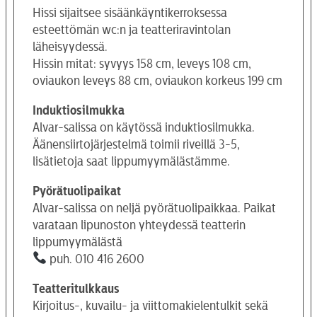
Hissi sijaitsee sisäänkäyntikerroksessa
esteettömän wc:n ja teatteriravintolan
läheisyydessä.
Hissin mitat: syvyys 158 cm, leveys 108 cm,
oviaukon leveys 88 cm, oviaukon korkeus 199 cm
Induktiosilmukka
Alvar-salissa on käytössä induktiosilmukka.
Äänensiirtojärjestelmä toimii riveillä 3-5,
lisätietoja saat lippumyymälästämme.
Pyörätuolipaikat
Alvar-salissa on neljä pyörätuolipaikkaa. Paikat
varataan lipunoston yhteydessä teatterin
lippumyymälästä
puh. 010 416 2600
Teatteritulkkaus
Kirjoitus-, kuvailu- ja viittomakielentulkit sekä