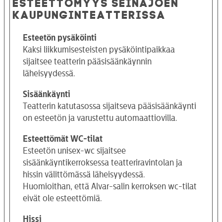
ESTEETTÖMYYS SEINÄJOEN
KAUPUNGINTEATTERISSA
Esteetön pysäköinti
Kaksi liikkumisesteisten pysäköintipaikkaa
sijaitsee teatterin pääsisäänkäynnin
läheisyydessä.
Sisäänkäynti
Teatterin katutasossa sijaitseva pääsisäänkäynti
on esteetön ja varustettu automaattiovilla.
Esteettömät WC-tilat
Esteetön unisex-wc sijaitsee
sisäänkäyntikerroksessa teatteriravintolan ja
hissin välittömässä läheisyydessä.
Huomioithan, että Alvar-salin kerroksen wc-tilat
eivät ole esteettömiä.
Hissi