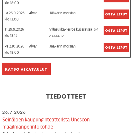
18:00
La 26.9.2026
Alvar
Jääkärin morsian
Osta liput
13:00
Ti 29.9.2026
Villasukkakierros kulisseissa
39
Osta liput
18:15
askelta
Pe 2.10.2026
Alvar
Jääkärin morsian
Osta liput
18:00
Katso aikataulut
Tiedotteet
26.7.2026
Seinäjoen kaupunginteatterista Unescon
maailmanperintökohde