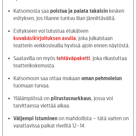
Katsomosta saa
poistua ja palata takaisin
kesken
esityksen, jos tilanne tuntuu liian jännittävältä.
Esitykseen voi tutustua etukäteen
kuvakäsikirjoituksen avulla
, joka julkaistaan
teatterin verkkosivuilla hyvissä ajoin ennen näytöstä.
Saatavilla on myös
tehtäväpaketti
,
joka rikastuttaa
teatterikokemusta.
Katsomoon saa ottaa mukaan
oman pehmolelun
tuomaan turvaa.
Ylälämpiössä on
piirustusnurkkaus
, jossa voi
tarvittaessa viettää aikaa.
Väljempi istuminen
on mahdollista – tätä varten on
varattavissa paikat riveiltä 12–14.