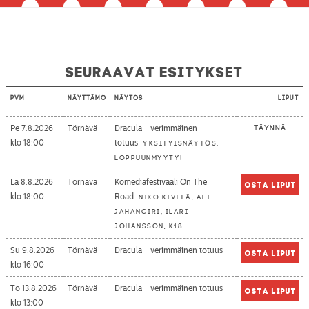
Seuraavat esitykset
Pvm
Näyttämö
Näytös
Liput
Pe 7.8.2026
Törnävä
Dracula - verimmäinen
Täynnä
18:00
totuus
Yksityisnäytös,
loppuunmyyty!
La 8.8.2026
Törnävä
Komediafestivaali On The
Osta liput
18:00
Road
Niko Kivelä, Ali
Jahangiri, Ilari
Johansson, K18
Su 9.8.2026
Törnävä
Dracula - verimmäinen totuus
Osta liput
16:00
To 13.8.2026
Törnävä
Dracula - verimmäinen totuus
Osta liput
13:00