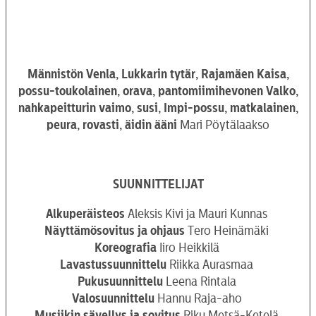
Männistön Venla, Lukkarin tytär, Rajamäen Kaisa,
possu-toukolainen, orava, pantomiimihevonen Valko,
nahkapeitturin vaimo, susi, Impi-possu, matkalainen,
peura, rovasti, äidin ääni
Mari Pöytälaakso
SUUNNITTELIJAT
Alkuperäisteos
Aleksis Kivi ja Mauri Kunnas
Näyttämösovitus ja ohjaus
Tero Heinämäki
Koreografia
Iiro Heikkilä
Lavastussuunnittelu
Riikka Aurasmaa
Pukusuunnittelu
Leena Rintala
Valosuunnittelu
Hannu Raja-aho
Musiikin sävellys ja sovitus
Riku Metsä-Ketelä