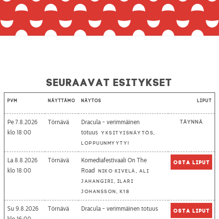
Seuraavat esitykset
Pvm
Näyttämö
Näytös
Liput
Pe 7.8.2026
Törnävä
Dracula - verimmäinen
Täynnä
18:00
totuus
Yksityisnäytös,
loppuunmyyty!
La 8.8.2026
Törnävä
Komediafestivaali On The
Osta liput
18:00
Road
Niko Kivelä, Ali
Jahangiri, Ilari
Johansson, K18
Su 9.8.2026
Törnävä
Dracula - verimmäinen totuus
Osta liput
16:00