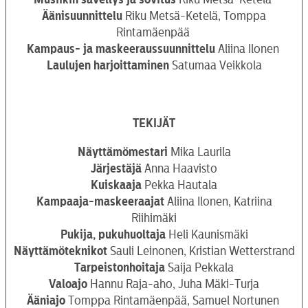
Äänisuunnittelu
Riku Metsä-Ketelä, Tomppa
Rintamäenpää
Kampaus- ja maskeeraussuunnittelu
Aliina Ilonen
Laulujen harjoittaminen
Satumaa Veikkola
TEKIJÄT
Näyttämömestari
Mika Laurila
Järjestäjä
Anna Haavisto
Kuiskaaja
Pekka Hautala
Kampaaja-maskeeraajat
Aliina Ilonen, Katriina
Riihimäki
Pukija, pukuhuoltaja
Heli Kaunismäki
Näyttämöteknikot
Sauli Leinonen, Kristian Wetterstrand
Tarpeistonhoitaja
Saija Pekkala
Valoajo
Hannu Raja-aho, Juha Mäki-Turja
Ääniajo
Tomppa Rintamäenpää, Samuel Nortunen