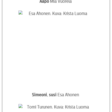
Aapo
Mia Vuorela
Simeoni
,
susi
Esa Ahonen