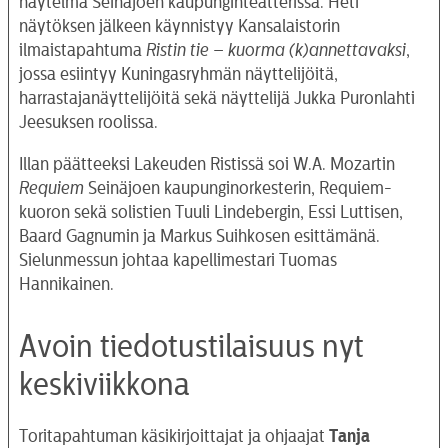
näytelmä Seinäjoen kaupunginteatterissa. Heti
näytöksen jälkeen käynnistyy Kansalaistorin
ilmaistapahtuma
Ristin tie – kuorma (k)annettavaksi
,
jossa esiintyy Kuningasryhmän näyttelijöitä,
harrastajanäyttelijöitä sekä näyttelijä Jukka Puronlahti
Jeesuksen roolissa.
Illan päätteeksi Lakeuden Ristissä soi W.A. Mozartin
Requiem
Seinäjoen kaupunginorkesterin, Requiem-
kuoron sekä solistien Tuuli Lindebergin, Essi Luttisen,
Baard Gagnumin ja Markus Suihkosen esittämänä.
Sielunmessun johtaa kapellimestari Tuomas
Hannikainen.
Avoin tiedotustilaisuus nyt
keskiviikkona
Toritapahtuman käsikirjoittajat ja ohjaajat
Tanja