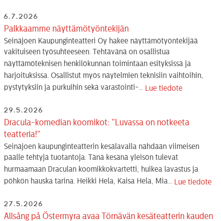
6.7.2026
Palkkaamme näyttämötyöntekijän
Seinäjoen Kaupunginteatteri Oy hakee näyttämötyöntekijää
vakituiseen työsuhteeseen. Tehtävänä on osallistua
näyttämöteknisen henkilökunnan toimintaan esityksissä ja
harjoituksissa. Osallistut myös näytelmien teknisiin vaihtoihin,
pystytyksiin ja purkuihin sekä varastointi-...
Lue tiedote
29.5.2026
Dracula-komedian koomikot: ”Luvassa on notkeeta
teatteria!”
Seinäjoen kaupunginteatterin kesälavalla nähdään viimeisen
päälle tehtyjä tuotantoja. Tänä kesänä yleisön tulevat
hurmaamaan Draculan koomikkokvartetti, huikea lavastus ja
pöhkön hauska tarina. Heikki Hela, Kaisa Hela, Mia...
Lue tiedote
27.5.2026
Allsång på Östermyra avaa Törnävän kesäteatterin kauden