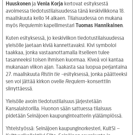
Huuskonen
ja
Venla Korja
kertovat esityksestä
avoimessa tiedotustilaisuudessa tänä keskiviikkona 18.
maaliskuuta kello 14 alkaen. Tilaisuudessa on mukana
myös
Requiemin
kapellimestari
Tuomas Hannikainen
.
Kuten esityksessä, jo keskiviikon tiedotustilaisuudessa
yleisölle jaetaan kiviä kannettavaksi. Kivi symboloi
taakkaa, jonka vastaanottamalla itselleen tulee
tasanneeksi toisen ihmisen kuormaa. Kiveä voi kantaa
mukanaan viikon ajan. Taakasta saa luopua perjantaina
27. maaliskuuta
Ristin tie
-esityksessä, jonka päätteeksi
sen voi jättää kirkon ovelle
Requiem
-konserttiin
siirryttäessä.
Yleisölle avoin tiedotustilaisuus järjestetään
Kansalaistorilla. Huonon sään sattuessa tilaisuus
pidetään Seinäjoen kaupunginteatterin ylälämpiössä.
Yhteistyössä: Seinäjoen kaupunginorkesteri, KultSi –