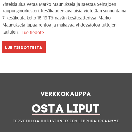
Yhteislaulua vetää Marko Maunuksela ja säestää Seinäjoen
kaupunginorkesteri. Kesäkauden avajaisia vietetään sunnuntaina
7. kesäkuuta kello 18-19 Törnävän kesäteatterissa. Marko
Maunuksela lupaa rentoa ja mukavaa yhdessäoloa tuttujen
laulujen...
Lue tiedote
Lue tiedotteita
Verkkokauppa
OSTA LIPUT
Tervetuloa uudistuneeseen lippukauppaamme