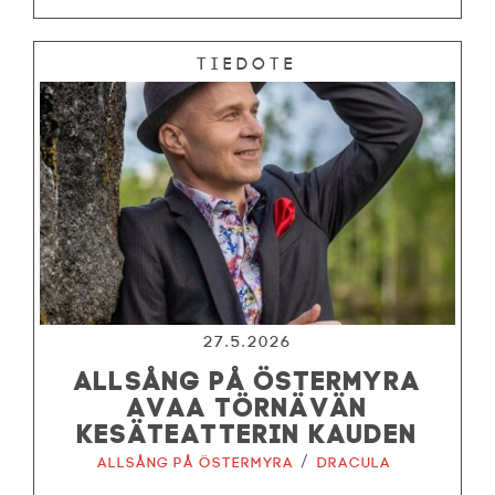
Tiedote
27.5.2026
ALLSÅNG PÅ ÖSTERMYRA
AVAA TÖRNÄVÄN
KESÄTEATTERIN KAUDEN
/
Allsång på Östermyra
Dracula