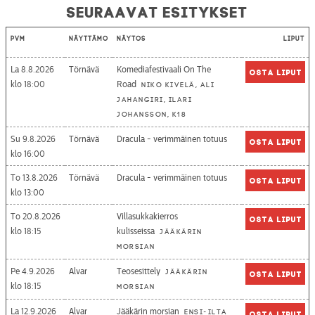
Seuraavat esitykset
Pvm
Näyttämö
Näytös
Liput
La 8.8.2026
Törnävä
Komediafestivaali On The
Osta liput
18:00
Road
Niko Kivelä, Ali
Jahangiri, Ilari
Johansson, K18
Su 9.8.2026
Törnävä
Dracula - verimmäinen totuus
Osta liput
16:00
To 13.8.2026
Törnävä
Dracula - verimmäinen totuus
Osta liput
13:00
To 20.8.2026
Villasukkakierros
Osta liput
18:15
kulisseissa
Jääkärin
morsian
Pe 4.9.2026
Alvar
Teosesittely
Jääkärin
Osta liput
18:15
morsian
La 12.9.2026
Alvar
Jääkärin morsian
Ensi-ilta
Osta liput