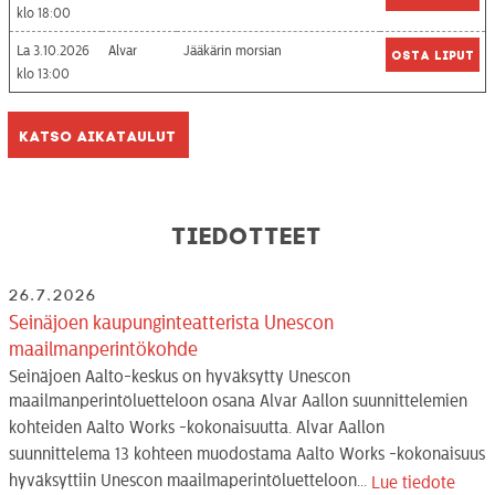
18:00
La 3.10.2026
Alvar
Jääkärin morsian
Osta liput
13:00
Katso aikataulut
Tiedotteet
26.7.2026
Seinäjoen kaupunginteatterista Unescon
maailmanperintökohde
Seinäjoen Aalto-keskus on hyväksytty Unescon
maailmanperintöluetteloon osana Alvar Aallon suunnittelemien
kohteiden Aalto Works -kokonaisuutta. Alvar Aallon
suunnittelema 13 kohteen muodostama Aalto Works -kokonaisuus
hyväksyttiin Unescon maailmaperintöluetteloon...
Lue tiedote