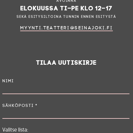
Avoinna
RYHMI
elokuussa ti–pe klo 12–17
sekä esitysiltoina tunnin ennen esitystä
PALVE
myynti.teatteri@seinajoki.fi
TEATT
KESÄTEA
YHTE
Tilaa uutiskirje
Nimi
Tiedotteet
—
Tietosuojalau
Sähköposti
*
Valitse lista: