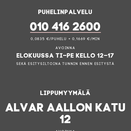
Puhelinpalvelu
010 416 2600
0,0835 €/puhelu + 0,1669 €/min
Avoinna
elokuussa ti–pe kello 12–17
sekä esitysiltoina tunnin ennen esitystä
Lippumyymälä
ALVAR AALLON KATU
OHJELM
12
LIPU
AIKATA