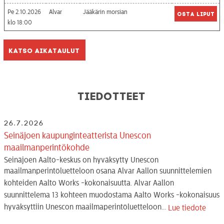
Pe 2.10.2026
Alvar
Jääkärin morsian
Osta liput
18:00
Katso aikataulut
Tiedotteet
26.7.2026
Seinäjoen kaupunginteatterista Unescon
maailmanperintökohde
Seinäjoen Aalto-keskus on hyväksytty Unescon
maailmanperintöluetteloon osana Alvar Aallon suunnittelemien
kohteiden Aalto Works -kokonaisuutta. Alvar Aallon
suunnittelema 13 kohteen muodostama Aalto Works -kokonaisuus
hyväksyttiin Unescon maailmaperintöluetteloon...
Lue tiedote