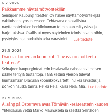
6.7.2026
Palkkaamme näyttämötyöntekijän
Seinäjoen Kaupunginteatteri Oy hakee näyttämötyöntekijää
vakituiseen työsuhteeseen. Tehtävänä on osallistua
näyttämöteknisen henkilökunnan toimintaan esityksissä ja
harjoituksissa. Osallistut myös näytelmien teknisiin vaihtoihin,
pystytyksiin ja purkuihin sekä varastointi-...
Lue tiedote
29.5.2026
Dracula-komedian koomikot: ”Luvassa on notkeeta
teatteria!”
Seinäjoen kaupunginteatterin kesälavalla nähdään viimeisen
päälle tehtyjä tuotantoja. Tänä kesänä yleisön tulevat
hurmaamaan Draculan koomikkokvartetti, huikea lavastus ja
pöhkön hauska tarina. Heikki Hela, Kaisa Hela, Mia...
Lue tiedote
27.5.2026
Allsång på Östermyra avaa Törnävän kesäteatterin kauden
Yhteislaulua vetää Marko Maunuksela ja säestää Seinäjoen