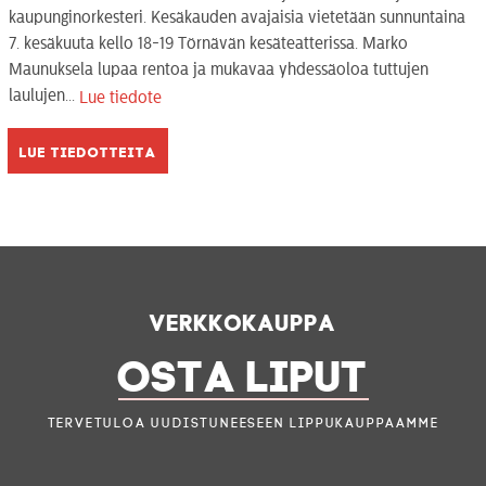
kaupunginorkesteri. Kesäkauden avajaisia vietetään sunnuntaina
7. kesäkuuta kello 18-19 Törnävän kesäteatterissa. Marko
Maunuksela lupaa rentoa ja mukavaa yhdessäoloa tuttujen
laulujen...
Lue tiedote
Lue tiedotteita
Verkkokauppa
OSTA LIPUT
Tervetuloa uudistuneeseen lippukauppaamme