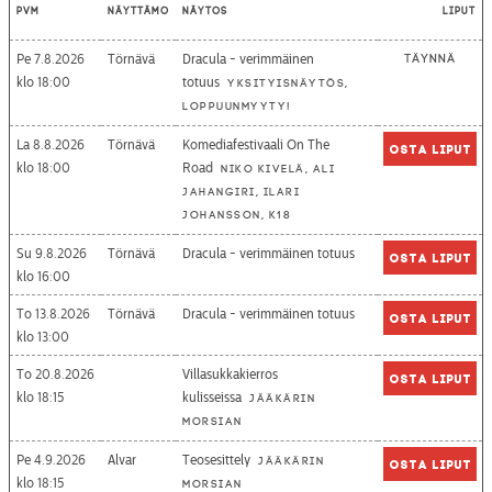
Pvm
Näyttämö
Näytös
Liput
Pe 7.8.2026
Törnävä
Dracula - verimmäinen
Täynnä
18:00
totuus
Yksityisnäytös,
loppuunmyyty!
La 8.8.2026
Törnävä
Komediafestivaali On The
Osta liput
18:00
Road
Niko Kivelä, Ali
Jahangiri, Ilari
Johansson, K18
Su 9.8.2026
Törnävä
Dracula - verimmäinen totuus
Osta liput
16:00
To 13.8.2026
Törnävä
Dracula - verimmäinen totuus
Osta liput
13:00
To 20.8.2026
Villasukkakierros
Osta liput
18:15
kulisseissa
Jääkärin
morsian
Pe 4.9.2026
Alvar
Teosesittely
Jääkärin
Osta liput
18:15
morsian