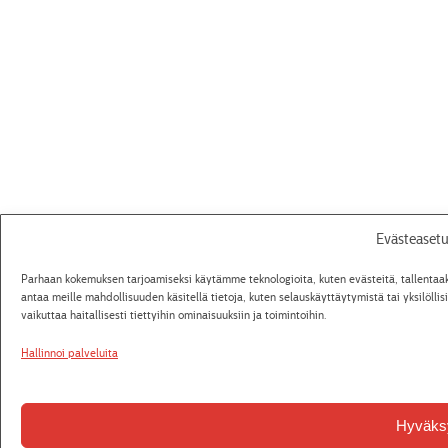
Evästeasetu
Parhaan kokemuksen tarjoamiseksi käytämme teknologioita, kuten evästeitä, tallenta
antaa meille mahdollisuuden käsitellä tietoja, kuten selauskäyttäytymistä tai yksilölli
vaikuttaa haitallisesti tiettyihin ominaisuuksiin ja toimintoihin.
Hallinnoi palveluita
Hyväks