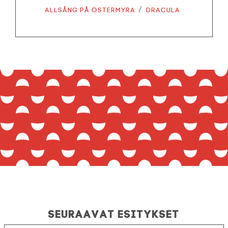
/
Allsång på Östermyra
Dracula
Seuraavat esitykset