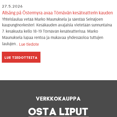
27.5.2026
Allsång på Östermyra avaa Törnävän kesäteatterin kauden
Yhteislaulua vetää Marko Maunuksela ja säestää Seinäjoen
kaupunginorkesteri. Kesäkauden avajaisia vietetään sunnuntaina
7. kesäkuuta kello 18-19 Törnävän kesäteatterissa. Marko
Maunuksela lupaa rentoa ja mukavaa yhdessäoloa tuttujen
laulujen...
Lue tiedote
Lue tiedotteita
Verkkokauppa
OSTA LIPUT