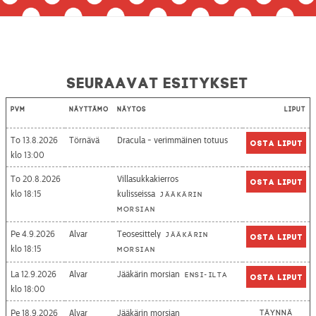
Seuraavat esitykset
Pvm
Näyttämö
Näytös
Liput
To 13.8.2026
Törnävä
Dracula - verimmäinen totuus
Osta liput
13:00
To 20.8.2026
Villasukkakierros
Osta liput
18:15
kulisseissa
Jääkärin
morsian
Pe 4.9.2026
Alvar
Teosesittely
Jääkärin
Osta liput
18:15
morsian
La 12.9.2026
Alvar
Jääkärin morsian
Ensi-ilta
Osta liput
18:00
Pe 18.9.2026
Alvar
Jääkärin morsian
Täynnä