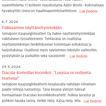
suunnittelema 13 kohteen muodostama Aalto Works -kokonaisuus
hyväksyttiin Unescon maailmaperintöluetteloon...
Lue tiedote
6.7.2026
Palkkaamme näyttämötyöntekijän
Seinäjoen Kaupunginteatteri Oy hakee näyttämötyöntekijää
vakituiseen työsuhteeseen. Tehtävänä on osallistua
näyttämöteknisen henkilökunnan toimintaan esityksissä ja
harjoituksissa. Osallistut myös näytelmien teknisiin vaihtoihin,
pystytyksiin ja purkuihin sekä varastointi-...
Lue tiedote
29.5.2026
Dracula-komedian koomikot: ”Luvassa on notkeeta
teatteria!”
Seinäjoen kaupunginteatterin kesälavalla nähdään viimeisen
päälle tehtyjä tuotantoja. Tänä kesänä yleisön tulevat
hurmaamaan Draculan koomikkokvartetti, huikea lavastus ja
pöhkön hauska tarina. Heikki Hela, Kaisa Hela, Mia...
Lue tiedote