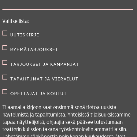
Valitse lista:
Uutiskirje
Ryhmätarjoukset
Tarjoukset ja kampanjat
Tapahtumat ja vierailut
Opettajat ja koulut
Tilaamalla kirjeen saat ensimmäisenä tietoa uusista
näytelmistä ja tapahtumista. Yhteisissä tilaisuuksissamme
tapaa näyttelijöitä, ohjaajia sekä pääsee tutustumaan
teatterin kulissien takana työskenteleviin ammattilaisiin.
Lähetämme sähköpostia noin kerran kuukaudessa. Voit