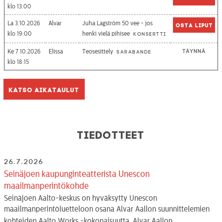
13:00
La 3.10.2026
Alvar
Juha Lagström 50 vee - jos
Osta liput
19:00
henki vielä pihisee
Konsertti
Ke 7.10.2026
Elissa
Teosesittely
Täynnä
Sarabande
18:15
Katso aikataulut
Tiedotteet
26.7.2026
Seinäjoen kaupunginteatterista Unescon
maailmanperintökohde
Seinäjoen Aalto-keskus on hyväksytty Unescon
maailmanperintöluetteloon osana Alvar Aallon suunnittelemien
kohteiden Aalto Works -kokonaisuutta. Alvar Aallon