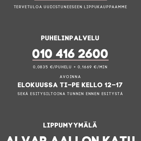
Tervetuloa uudistuneeseen lippukauppaamme
Puhelinpalvelu
010 416 2600
0,0835 €/puhelu + 0,1669 €/min
Avoinna
elokuussa ti–pe kello 12–17
sekä esitysiltoina tunnin ennen esitystä
Lippumyymälä
ALVAR AALLON KATU