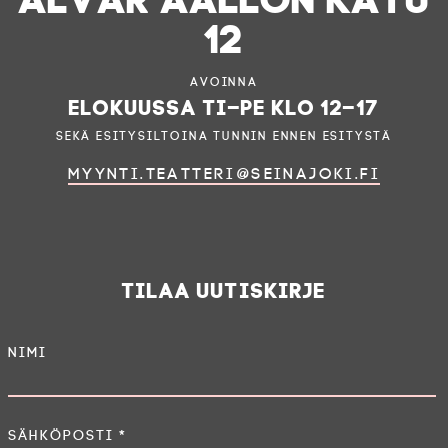
12
Avoinna
elokuussa ti–pe klo 12–17
sekä esitysiltoina tunnin ennen esitystä
myynti.teatteri@seinajoki.fi
Tilaa uutiskirje
Nimi
Sähköposti
*