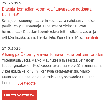
29.5.2026
Dracula-komedian koomikot: ”Luvassa on notkeeta
teatteria!”
Seinäjoen kaupunginteatterin kesälavalla nähdään viimeisen
päälle tehtyjä tuotantoja. Tänä kesänä yleisön tulevat
hurmaamaan Draculan koomikkokvartetti, huikea lavastus ja
pöhkön hauska tarina. Heikki Hela, Kaisa Hela, Mia...
Lue tiedote
27.5.2026
Allsång på Östermyra avaa Törnävän kesäteatterin kauden
Yhteislaulua vetää Marko Maunuksela ja säestää Seinäjoen
kaupunginorkesteri. Kesäkauden avajaisia vietetään sunnuntaina
7. kesäkuuta kello 18-19 Törnävän kesäteatterissa. Marko
Maunuksela lupaa rentoa ja mukavaa yhdessäoloa tuttujen
laulujen...
Lue tiedote
Lue tiedotteita