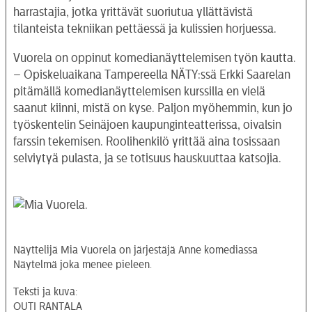
harrastajia, jotka yrittävät suoriutua yllättävistä
tilanteista tekniikan pettäessä ja kulissien horjuessa.
Vuorela on oppinut komedianäyttelemisen työn kautta.
– Opiskeluaikana Tampereella NÄTY:ssä Erkki Saarelan
pitämällä komedianäyttelemisen kurssilla en vielä
saanut kiinni, mistä on kyse. Paljon myöhemmin, kun jo
työskentelin Seinäjoen kaupunginteatterissa, oivalsin
farssin tekemisen. Roolihenkilö yrittää aina tosissaan
selviytyä pulasta, ja se totisuus hauskuuttaa katsojia.
Näyttelijä Mia Vuorela on järjestäjä Anne komediassa
Näytelmä joka menee pieleen.
Teksti ja kuva:
OUTI RANTALA