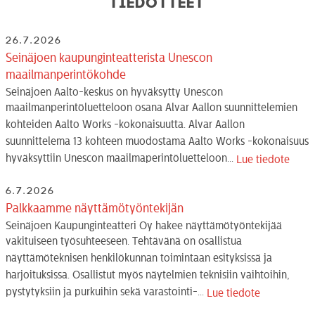
Tiedotteet
26.7.2026
Seinäjoen kaupunginteatterista Unescon
maailmanperintökohde
Seinäjoen Aalto-keskus on hyväksytty Unescon
maailmanperintöluetteloon osana Alvar Aallon suunnittelemien
kohteiden Aalto Works -kokonaisuutta. Alvar Aallon
suunnittelema 13 kohteen muodostama Aalto Works -kokonaisuus
hyväksyttiin Unescon maailmaperintöluetteloon...
Lue tiedote
6.7.2026
Palkkaamme näyttämötyöntekijän
Seinäjoen Kaupunginteatteri Oy hakee näyttämötyöntekijää
vakituiseen työsuhteeseen. Tehtävänä on osallistua
näyttämöteknisen henkilökunnan toimintaan esityksissä ja
harjoituksissa. Osallistut myös näytelmien teknisiin vaihtoihin,
pystytyksiin ja purkuihin sekä varastointi-...
Lue tiedote