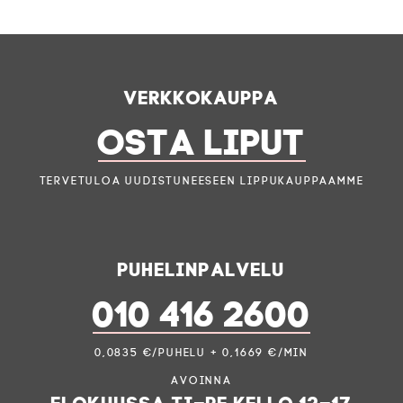
Verkkokauppa
OSTA LIPUT
Tervetuloa uudistuneeseen lippukauppaamme
Puhelinpalvelu
010 416 2600
0,0835 €/puhelu + 0,1669 €/min
Avoinna
elokuussa ti–pe kello 12–17