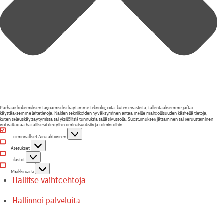
Parhaan kokemuksen tarjoamiseksi käytämme teknologioita, kuten evästeitä, tallentaaksemme ja/tai
käyttääksemme laitetietoja. Näiden tekniikoiden hyväksyminen antaa meille mahdollisuuden käsitellä tietoja,
kuten selauskäyttäytymistä tai yksilöllisiä tunnuksia tällä sivustolla. Suostumuksen jättäminen tai peruuttaminen
voi vaikuttaa haitallisesti tiettyihin ominaisuuksiin ja toimintoihin.
Toiminnalliset
Toiminnalliset
Aina aktiivinen
Asetukset
Asetukset
Tilastot
Tilastot
Markkinointi
Markkinointi
Hallitse vaihtoehtoja
Hallinnoi palveluita