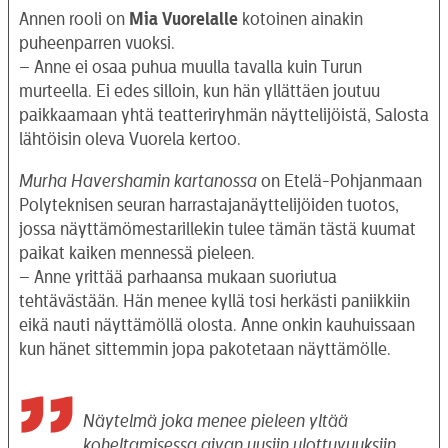
Annen rooli on
Mia Vuorelalle
kotoinen ainakin
puheenparren vuoksi.
– Anne ei osaa puhua muulla tavalla kuin Turun
murteella. Ei edes silloin, kun hän yllättäen joutuu
paikkaamaan yhtä teatteriryhmän näyttelijöistä, Salosta
lähtöisin oleva Vuorela kertoo.
Murha Havershamin kartanossa
on Etelä-Pohjanmaan
Polyteknisen seuran harrastajanäyttelijöiden tuotos,
jossa näyttämömestarillekin tulee tämän tästä kuumat
paikat kaiken mennessä pieleen.
– Anne yrittää parhaansa mukaan suoriutua
tehtävästään. Hän menee kyllä tosi herkästi paniikkiin
eikä nauti näyttämöllä olosta. Anne onkin kauhuissaan
kun hänet sittemmin jopa pakotetaan näyttämölle.
Näytelmä joka menee pieleen yltää
koheltamisessa aivan uusiin ulottuvuuksiin.