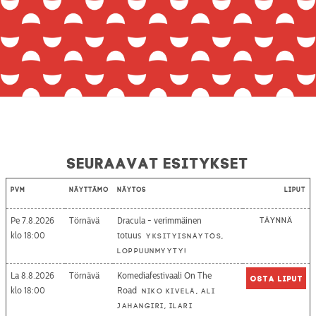
Seuraavat esitykset
Pvm
Näyttämö
Näytös
Liput
Pe 7.8.2026
Törnävä
Dracula - verimmäinen
Täynnä
18:00
totuus
Yksityisnäytös,
loppuunmyyty!
La 8.8.2026
Törnävä
Komediafestivaali On The
Osta liput
18:00
Road
Niko Kivelä, Ali
Jahangiri, Ilari