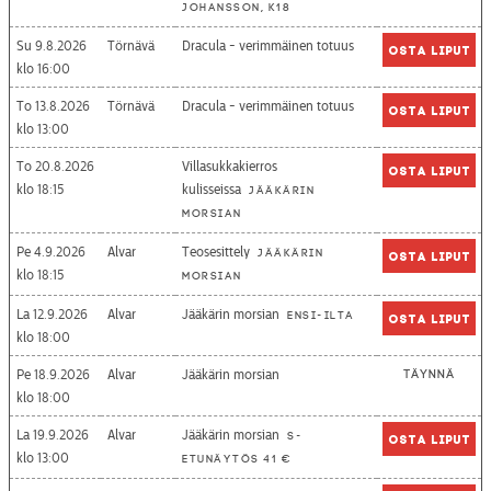
Johansson, K18
Su 9.8.2026
Törnävä
Dracula - verimmäinen totuus
Osta liput
16:00
To 13.8.2026
Törnävä
Dracula - verimmäinen totuus
Osta liput
13:00
To 20.8.2026
Villasukkakierros
Osta liput
18:15
kulisseissa
Jääkärin
morsian
Pe 4.9.2026
Alvar
Teosesittely
Jääkärin
Osta liput
18:15
morsian
La 12.9.2026
Alvar
Jääkärin morsian
Ensi-ilta
Osta liput
18:00
Pe 18.9.2026
Alvar
Jääkärin morsian
Täynnä
18:00
La 19.9.2026
Alvar
Jääkärin morsian
S-
Osta liput
13:00
etunäytös 41 €