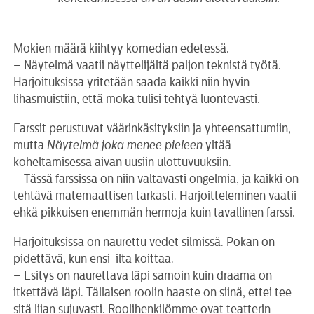
Mokien määrä kiihtyy komedian edetessä.
– Näytelmä vaatii näyttelijältä paljon teknistä työtä.
Harjoituksissa yritetään saada kaikki niin hyvin
lihasmuistiin, että moka tulisi tehtyä luontevasti.
Farssit perustuvat väärinkäsityksiin ja yhteensattumiin,
mutta
Näytelmä joka menee pieleen
yltää
koheltamisessa aivan uusiin ulottuvuuksiin.
– Tässä farssissa on niin valtavasti ongelmia, ja kaikki on
tehtävä matemaattisen tarkasti. Harjoitteleminen vaatii
ehkä pikkuisen enemmän hermoja kuin tavallinen farssi.
Harjoituksissa on naurettu vedet silmissä. Pokan on
pidettävä, kun ensi-ilta koittaa.
– Esitys on naurettava läpi samoin kuin draama on
itkettävä läpi. Tällaisen roolin haaste on siinä, ettei tee
sitä liian sujuvasti. Roolihenkilömme ovat teatterin