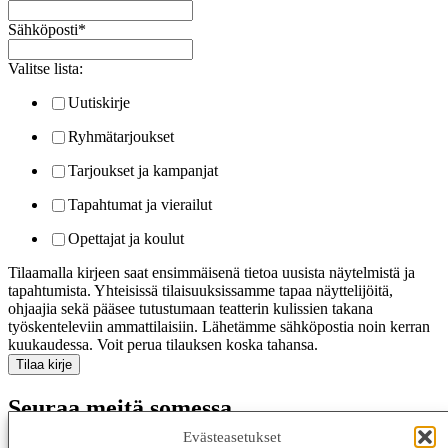
Sähköposti
*
Valitse lista:
Uutiskirje
Ryhmätarjoukset
Tarjoukset ja kampanjat
Tapahtumat ja vierailut
Opettajat ja koulut
Tilaamalla kirjeen saat ensimmäisenä tietoa uusista näytelmistä ja
tapahtumista. Yhteisissä tilaisuuksissamme tapaa näyttelijöitä,
ohjaajia sekä pääsee tutustumaan teatterin kulissien takana
työskenteleviin ammattilaisiin. Lähetämme sähköpostia noin kerran
kuukaudessa. Voit perua tilauksen koska tahansa.
Seuraa meitä somessa
Evästeasetukset