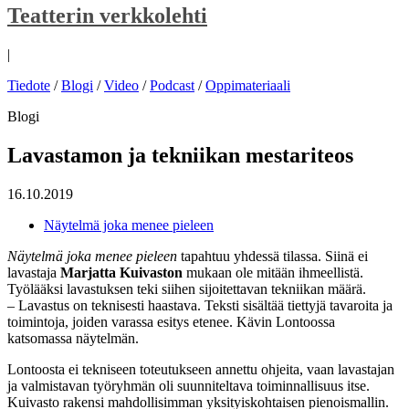
Teatterin verkkolehti
|
Tiedote
/
Blogi
/
Video
/
Podcast
/
Oppimateriaali
Blogi
Lavastamon ja tekniikan mestariteos
16.10.2019
Näytelmä joka menee pieleen
Näytelmä joka menee pieleen
tapahtuu yhdessä tilassa. Siinä ei
lavastaja
Marjatta Kuivaston
mukaan ole mitään ihmeellistä.
Työlääksi lavastuksen teki siihen sijoitettavan tekniikan määrä.
– Lavastus on teknisesti haastava. Teksti sisältää tiettyjä tavaroita ja
toimintoja, joiden varassa esitys etenee. Kävin Lontoossa
katsomassa näytelmän.
Lontoosta ei tekniseen toteutukseen annettu ohjeita, vaan lavastajan
ja valmistavan työryhmän oli suunniteltava toiminnallisuus itse.
Kuivasto rakensi mahdollisimman yksityiskohtaisen pienoismallin.