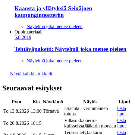
Kaaosta ja yllätyksiä Seinäjoen
kaupunginteatteriin
Näytelmä joka menee pieleen
Oppimateriaali
5.8.2019
Tehtäväpaketti: Näytelmä joka menee pieleen
Näytelmä joka menee pieleen
Näytä kaikki artikkelit
Seuraavat esitykset
Pvm
Klo
Näyttämö
Näytös
Liput
Dracula - verimmäinen
Osta
To 13.8.2026
13:00
Törnävä
totuus
liput
Villasukkakierros
Osta
To 20.8.2026
18:15
kulisseissa
Jääkärin morsian
liput
Teosesittely
Jääkärin
Osta