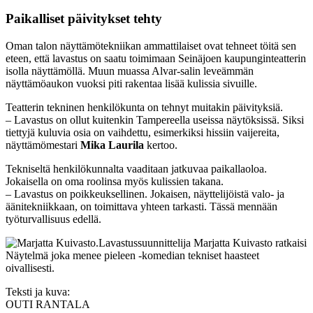
Paikalliset päivitykset tehty
Oman talon näyttämötekniikan ammattilaiset ovat tehneet töitä sen
eteen, että lavastus on saatu toimimaan Seinäjoen kaupunginteatterin
isolla näyttämöllä. Muun muassa Alvar-salin leveämmän
näyttämöaukon vuoksi piti rakentaa lisää kulissia sivuille.
Teatterin tekninen henkilökunta on tehnyt muitakin päivityksiä.
– Lavastus on ollut kuitenkin Tampereella useissa näytöksissä. Siksi
tiettyjä kuluvia osia on vaihdettu, esimerkiksi hissiin vaijereita,
näyttämömestari
Mika Laurila
kertoo.
Tekniseltä henkilökunnalta vaaditaan jatkuvaa paikallaoloa.
Jokaisella on oma roolinsa myös kulissien takana.
– Lavastus on poikkeuksellinen. Jokaisen, näyttelijöistä valo- ja
äänitekniikkaan, on toimittava yhteen tarkasti. Tässä mennään
työturvallisuus edellä.
Lavastussuunnittelija Marjatta Kuivasto ratkaisi
Näytelmä joka menee pieleen -komedian tekniset haasteet
oivallisesti.
Teksti ja kuva:
OUTI RANTALA