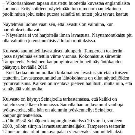
– Viktoriaaniseen tapaan sisustettu huonetila kuvastaa englantilaista
kartanoa. Erityispiirteen näytelmään tuo nimenomaan tekninen
puoli: miten joku esine putoaa seinältä tai miten joku tavara kaatuu.
Näytelmän luonne vaati sen, että lavastus on valmiina, kun
harjoitukset alkavat.
– Näytelmää ei voi harjoitella ilman lavastusta. Näyttämöratkaisu piti
olla valmiina jo ensimmäisissä lukuharjoituksissa.
Kuivasto suunnitteli lavastuksen alunperin Tampereen teatteriin,
jossa näytelmää esitettiin viime vuonna. Kokonaisuus siirrettiin
Tampereelta Seinäjoen kaupunginteatteriin heti näytäntökauden
päätyttyä keväällä 2019.
– Ensi kertaa minun urallani kokonainen lavastus siirretään toiseen
teatteriin. Lavastussuunnittelun lähtökohtana on ollut näyttelijöiden
työturvallisuus. Kaiken on mentävä pieleen hallitusti, mutta niin, että
se näyttää vahingolta.
Kuivasto on käynyt Seinäjoella tarkastamassa, että kaikki on
kuljetuksen jälkeen kunnossa. Samalla hän on tavannut vanhoja
työkavereita, sillä hän on aiemmin työskennellyt Seinäjoen
kaupunginteatterissa.
– Olin töissä Seinäjoen kaupunginteatterissa 20 vuotta, vuoteen
2000, jolloin siirryin lavastussuunnittelijaksi Tampereen teatteriin.
Tänne on aina ollut mukava palata vieralevaksi suunnittelijaksi.