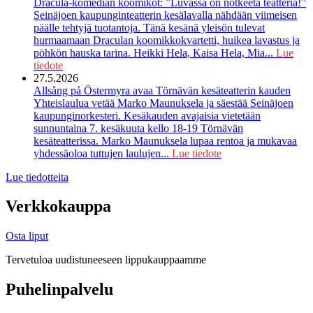
Dracula-komedian koomikot: ”Luvassa on notkeeta teatteria!”
Seinäjoen kaupunginteatterin kesälavalla nähdään viimeisen
päälle tehtyjä tuotantoja. Tänä kesänä yleisön tulevat
hurmaamaan Draculan koomikkokvartetti, huikea lavastus ja
pöhkön hauska tarina. Heikki Hela, Kaisa Hela, Mia...
Lue
tiedote
27.5.2026
Allsång på Östermyra avaa Törnävän kesäteatterin kauden
Yhteislaulua vetää Marko Maunuksela ja säestää Seinäjoen
kaupunginorkesteri. Kesäkauden avajaisia vietetään
sunnuntaina 7. kesäkuuta kello 18-19 Törnävän
kesäteatterissa. Marko Maunuksela lupaa rentoa ja mukavaa
yhdessäoloa tuttujen laulujen...
Lue tiedote
Lue tiedotteita
Verkkokauppa
Osta liput
Tervetuloa uudistuneeseen lippukauppaamme
Puhelinpalvelu