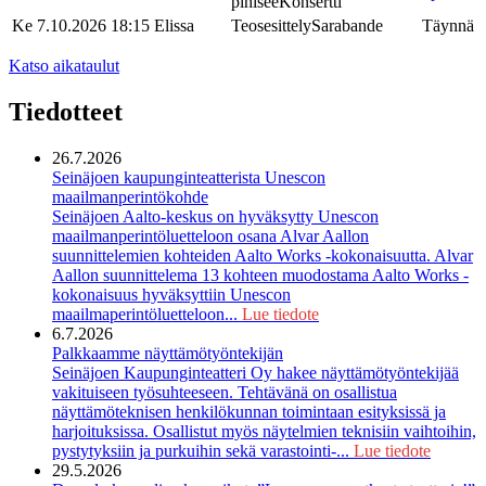
pihisee
Konsertti
Ke 7.10.2026
18:15
Elissa
Teosesittely
Sarabande
Täynnä
Katso aikataulut
Tiedotteet
26.7.2026
Seinäjoen kaupunginteatterista Unescon
maailmanperintökohde
Seinäjoen Aalto-keskus on hyväksytty Unescon
maailmanperintöluetteloon osana Alvar Aallon
suunnittelemien kohteiden Aalto Works -kokonaisuutta. Alvar
Aallon suunnittelema 13 kohteen muodostama Aalto Works -
kokonaisuus hyväksyttiin Unescon
maailmaperintöluetteloon...
Lue tiedote
6.7.2026
Palkkaamme näyttämötyöntekijän
Seinäjoen Kaupunginteatteri Oy hakee näyttämötyöntekijää
vakituiseen työsuhteeseen. Tehtävänä on osallistua
näyttämöteknisen henkilökunnan toimintaan esityksissä ja
harjoituksissa. Osallistut myös näytelmien teknisiin vaihtoihin,
pystytyksiin ja purkuihin sekä varastointi-...
Lue tiedote
29.5.2026