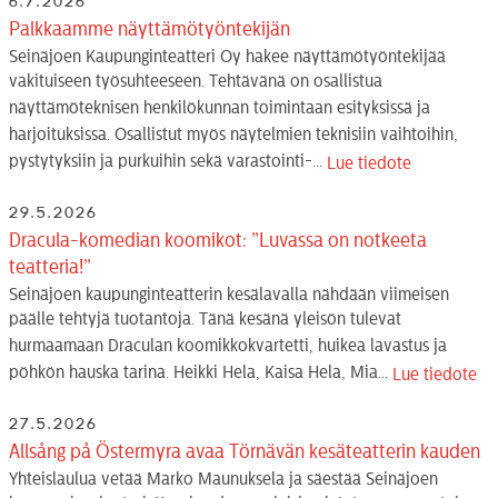
6.7.2026
Palkkaamme näyttämötyöntekijän
Seinäjoen Kaupunginteatteri Oy hakee näyttämötyöntekijää
vakituiseen työsuhteeseen. Tehtävänä on osallistua
näyttämöteknisen henkilökunnan toimintaan esityksissä ja
harjoituksissa. Osallistut myös näytelmien teknisiin vaihtoihin,
pystytyksiin ja purkuihin sekä varastointi-...
Lue tiedote
29.5.2026
Dracula-komedian koomikot: ”Luvassa on notkeeta
teatteria!”
Seinäjoen kaupunginteatterin kesälavalla nähdään viimeisen
päälle tehtyjä tuotantoja. Tänä kesänä yleisön tulevat
hurmaamaan Draculan koomikkokvartetti, huikea lavastus ja
pöhkön hauska tarina. Heikki Hela, Kaisa Hela, Mia...
Lue tiedote
27.5.2026
Allsång på Östermyra avaa Törnävän kesäteatterin kauden
Yhteislaulua vetää Marko Maunuksela ja säestää Seinäjoen