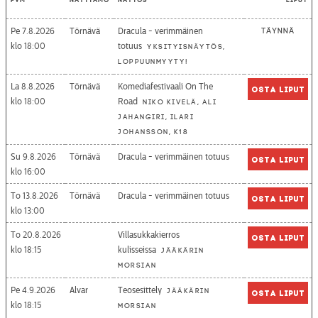
Pe 7.8.2026
Törnävä
Dracula - verimmäinen
Täynnä
18:00
totuus
Yksityisnäytös,
loppuunmyyty!
La 8.8.2026
Törnävä
Komediafestivaali On The
Osta liput
18:00
Road
Niko Kivelä, Ali
Jahangiri, Ilari
Johansson, K18
Su 9.8.2026
Törnävä
Dracula - verimmäinen totuus
Osta liput
16:00
To 13.8.2026
Törnävä
Dracula - verimmäinen totuus
Osta liput
13:00
To 20.8.2026
Villasukkakierros
Osta liput
18:15
kulisseissa
Jääkärin
morsian
Pe 4.9.2026
Alvar
Teosesittely
Jääkärin
Osta liput
18:15
morsian