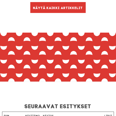
Näytä kaikki artikkelit
Seuraavat esitykset
Pvm
Näyttämö
Näytös
Liput