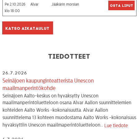
Pe 2.10.2026
Alvar
Jääkärin morsian
Osta liput
18:00
Katso aikataulut
Tiedotteet
26.7.2026
Seinäjoen kaupunginteatterista Unescon
maailmanperintökohde
Seinäjoen Aalto-keskus on hyväksytty Unescon
maailmanperintöluetteloon osana Alvar Aallon suunnittelemien
kohteiden Aalto Works -kokonaisuutta. Alvar Aallon
suunnittelema 13 kohteen muodostama Aalto Works -kokonaisuus
hyväksyttiin Unescon maailmaperintöluetteloon...
Lue tiedote