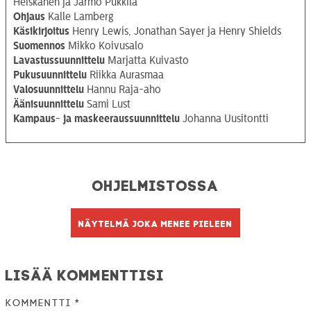
Heiskanen ja Jarmo Pukkila
Ohjaus
Kalle Lamberg
Käsikirjoitus
Henry Lewis, Jonathan Sayer ja Henry Shields
Suomennos
Mikko Koivusalo
Lavastussuunnittelu
Marjatta Kuivasto
Pukusuunnittelu
Riikka Aurasmaa
Valosuunnittelu
Hannu Raja-aho
Äänisuunnittelu
Sami Lust
Kampaus- ja maskeeraussuunnittelu
Johanna Uusitontti
Ohjelmistossa
Näytelmä joka menee pieleen
Lisää kommenttisi
Kommentti
*