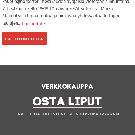
kaupunginorkesteri. Kesäkauden avajaisia vietetään sunnuntaina
7. kesäkuuta kello 18-19 Törnävän kesäteatterissa. Marko
Maunuksela lupaa rentoa ja mukavaa yhdessäoloa tuttujen
laulujen...
Lue tiedote
Lue tiedotteita
Verkkokauppa
OSTA LIPUT
Tervetuloa uudistuneeseen lippukauppaamme