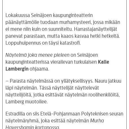
Lokakuussa Seinäjoen kaupunginteatterin
päänäyttämölle tuodaan murhamysteeri, jossa mikään
ei mene niin kuin on suunniteltu. Harrastajanäyttelijät
panevat parastaan, mutta kaaos kasvaa hetki hetkeltä.
Loppuhuipennus on täysi katastrofi.
Näytelmä joka menee pieleen
on Seinäjoen
kaupunginteatterissa vierailevan turkulaisen
Kalle
Lambergin
ohjaama.
– Parasta näytelmässä on yllätyksellisyys. Nauru jatkuu
läpi näytelmän. Tässä näyttelijät näyttelevät
näyttelijöitä, jotka esittävät näytelmän roolihenkilöitä,
Lamberg muotoilee.
Estradilla on siis Etelä-Pohjanmaan Polyteknisen seuran
näytelmäryhmä, joka esittää näytelmän
Murha
Havershamin kartanossa
.