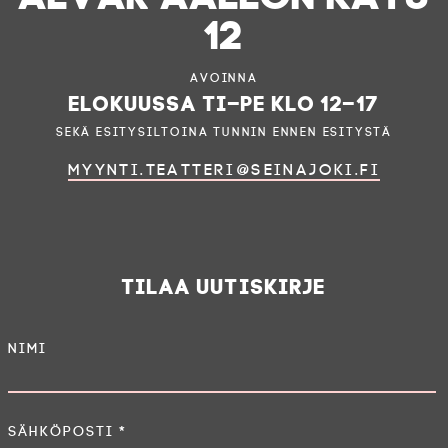
12
Avoinna
elokuussa ti–pe klo 12–17
sekä esitysiltoina tunnin ennen esitystä
myynti.teatteri@seinajoki.fi
Tilaa uutiskirje
Nimi
Sähköposti
*