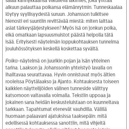
salaa kännykkäänsä vilkuileva lakimies, joka yrittää
alkuun palauttaa poikansa elämänrytmin. Tunneskaalaa
löytyy syyllisyydestä suruun. Johansson tulkitsee
hienosti eri suuntiin revittävää miestä: miten laittaa
asiat tärkeysjärjestykseen? Myös isä on jonkun poika,
eikä omatkaan lapsuusmuistot päästä helpolla tätä
isää. Erityisesti näytelmän loppukohtauksen tunnelma
jouluhössötyksen keskellä koskettaa syvältä.
Poika
-näytelmä on juurikin pojan ja isän yhteinen
tarina. Laakson ja Johanssonin yhteistyö lavalla on
ihailtavaa seurattavaa. Hyvin onnistuvat myös äitien
rooleissa Pöytälaakso ja Ajanto. Kohtauksesta toiseen
kaikkien näyttelijöiden välinen tunneside välittyy
katsomoon valtavalla voimalla. Tekstiin uppoaa ja
jokainen sana heidän keskusteluistaan on kuunneltava
tarkkaan. Tapahtumat etenevät vauhdilla. Välillä
huomaan palaavani ajatuksissa taaksepäin: mitä
edellisessä kohtauksessa sanottiin, mitä vihjeitä