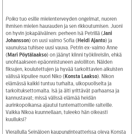
Poika
tuo esille mielenterveyden ongelmat, nuoren
ihmisen mielen haurauden ja sen rikkoutumisen. Juoni
on hyvin jokapäiväinen: perheen isä Petrillä (
Jani
Johansson
) on uusi vaimo Sofia (
Heidi Ajanto
) ja
vaunuissa tuhisee uusi vauva. Petrin ex-vaimo Anne
(
Mari Pöytälaakso
) on jäänyt kiinni työkiireisiin, ehkä
unohtaakseen epäonnistuneen avioliiton. Näiden
fiksujen, koulutettujen ja hyvää tarkoittavien aikuisten
välissä kipuilee nuori Niko (
Konsta Laakso
). Nikon
elämässä kaikki tuntuu turhalta, ulkopuoliselta ja
tarkoituksettomalta. Isä ja äiti yrittävät parhaansa ja
kannustavat; missä välissä elämää heidän
aurinkopoikansa ajautui tuntemattomille raiteille.
Vaikka Nikoa kuunnellaan, tuleeko hän oikeasti
kuulluksi?
Vierailulla Seinäjoen kaupunginteatterissa oleva Konsta