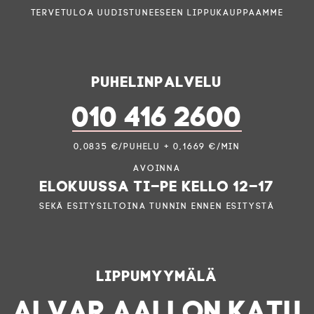
Tervetuloa uudistuneeseen lippukauppaamme
Puhelinpalvelu
010 416 2600
0,0835 €/puhelu + 0,1669 €/min
Avoinna
elokuussa ti–pe kello 12–17
sekä esitysiltoina tunnin ennen esitystä
Lippumyymälä
ALVAR AALLON KATU