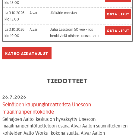
18:00
La 3.10.2026
Alvar
Jääkärin morsian
Osta liput
13:00
La 3.10.2026
Alvar
Juha Lagström 50 vee - jos
Osta liput
19:00
henki vielä pihisee
Konsertti
Katso aikataulut
Tiedotteet
26.7.2026
Seinäjoen kaupunginteatterista Unescon
maailmanperintökohde
Seinäjoen Aalto-keskus on hyväksytty Unescon
maailmanperintöluetteloon osana Alvar Aallon suunnittelemien
kohteiden Aalto Works -kokonaisuutta. Alvar Aallon