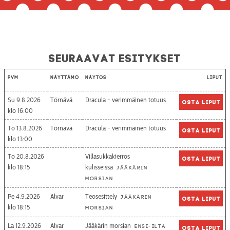
Seuraavat esitykset
Pvm
Näyttämö
Näytös
Liput
Su 9.8.2026
Törnävä
Dracula - verimmäinen totuus
Osta liput
16:00
To 13.8.2026
Törnävä
Dracula - verimmäinen totuus
Osta liput
13:00
To 20.8.2026
Villasukkakierros
Osta liput
18:15
kulisseissa
Jääkärin
morsian
Pe 4.9.2026
Alvar
Teosesittely
Jääkärin
Osta liput
18:15
morsian
La 12.9.2026
Alvar
Jääkärin morsian
Ensi-ilta
Osta liput