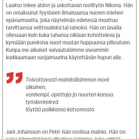
Laakso tekee aidon ja uskottavan roolityön Nikona. Hän
on omaksunut fyysiseen ilmaisuunsa nuoren miehen
epävarmuutta, joka näytelmän edetessä muuttuu
tarvittaessa velttoudeksi tai raivoksi. Hän on lavalla
ollessaan kuin kuka tahansa olkiaan kohotteleva ja
kynsiään pureksiva nuori mustan huppuunsa piiloutuen.
Kunpa me aikuiset vaivautuisimme useammin
kurkkaamaan suojamuurina käytettävän hupun alle.
Toivottavasti mahdollisimman moni
aikuinen,
vanhempi, opettaja ja nuorten kanssa
työskentelevä
löytää paikkansa katsomosta
Jani Johansson on Petri-isän roolissa mainio. Hän on