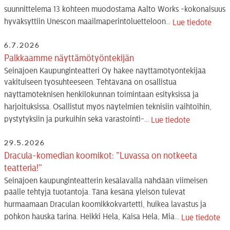
suunnittelema 13 kohteen muodostama Aalto Works -kokonaisuus
hyväksyttiin Unescon maailmaperintöluetteloon...
Lue tiedote
6.7.2026
Palkkaamme näyttämötyöntekijän
Seinäjoen Kaupunginteatteri Oy hakee näyttämötyöntekijää
vakituiseen työsuhteeseen. Tehtävänä on osallistua
näyttämöteknisen henkilökunnan toimintaan esityksissä ja
harjoituksissa. Osallistut myös näytelmien teknisiin vaihtoihin,
pystytyksiin ja purkuihin sekä varastointi-...
Lue tiedote
29.5.2026
Dracula-komedian koomikot: ”Luvassa on notkeeta
teatteria!”
Seinäjoen kaupunginteatterin kesälavalla nähdään viimeisen
päälle tehtyjä tuotantoja. Tänä kesänä yleisön tulevat
hurmaamaan Draculan koomikkokvartetti, huikea lavastus ja
pöhkön hauska tarina. Heikki Hela, Kaisa Hela, Mia...
Lue tiedote