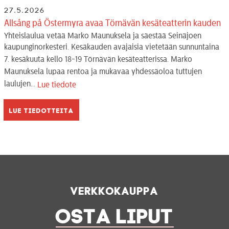
27.5.2026
Allsång på Östermyra avaa Törnävän kesäteatterin kauden
Yhteislaulua vetää Marko Maunuksela ja säestää Seinäjoen
kaupunginorkesteri. Kesäkauden avajaisia vietetään sunnuntaina
7. kesäkuuta kello 18-19 Törnävän kesäteatterissa. Marko
Maunuksela lupaa rentoa ja mukavaa yhdessäoloa tuttujen
laulujen...
Lue tiedote
Lue tiedotteita
Verkkokauppa
OSTA LIPUT