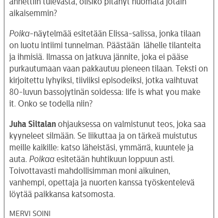
annettiin tulevasta, olisiko pitänyt huomata jotain
aikaisemmin?
Poika
-näytelmää esitetään Elissa-salissa, jonka tilaan
on luotu intiimi tunnelman. Päästään lähelle tilanteita
ja ihmisiä. Ilmassa on jatkuva jännite, joka ei pääse
purkautumaan vaan pakkautuu pieneen tilaan. Teksti on
kirjoitettu lyhyiksi, tiiviiksi episodeiksi, jotka vaihtuvat
80-luvun bassojytinän soidessa: life is what you make
it. Onko se todella niin?
Juha Siltalan
ohjauksessa on valmistunut teos, joka saa
kyyneleet silmään. Se liikuttaa ja on tärkeä muistutus
meille kaikille: katso läheistäsi, ymmärrä, kuuntele ja
auta.
Poikaa
esitetään huhtikuun loppuun asti.
Toivottavasti mahdollisimman moni aikuinen,
vanhempi, opettaja ja nuorten kanssa työskentelevä
löytää paikkansa katsomosta.
MERVI SOINI