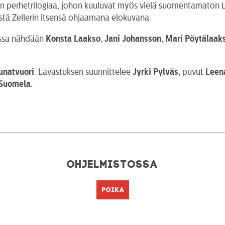
rin perhetrilogiaa, johon kuuluvat myös vielä suomentamaton
ystä Zellerin itsensä ohjaamana elokuvana.
issa nähdään
Konsta Laakso
,
Jani Johansson
,
Mari
Pöytälaak
unatvuori
. Lavastuksen suunnittelee
Jyrki Pylväs,
puvut
Leena
 Suomela.
Ohjelmistossa
Poika