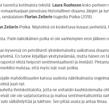
 tuoretta kotimaista tekstiä:
Laura Ruohosen
koko perheen 
Järjen ja tu
romaanisarjaan perustuva historiallinen draama
Poika
, ranskalaisen
Florian Zellerin
tragedia
(2018).
Poika
an Zellerin
. Näytelmä on koskettava kuvaus perheistä, h
. Parin lukioikäinen poika ei ole vanhempien eron jälkeen oll
n kyseessä on petollisesti yksinkertaiselta vaikuttava draama
telmä. En tunne kirjailijan yksityiselämää, mutta hänen on t
 raportoi niistä helposti sentimentaalisesti ja imelästi. Pintans
imerkiksi muistaa, että myös isät ovat poikia.
ojalle mahdollisuuden katsoa uudesta näkökulmasta ongelmalli
elmä juuri nyt.
auheita ihmiskohtaloita, jotta ne voitaisiin kauhistelemalla oh
vät ole ole sarjatuotantoa ja mahoa sentimentalisointia varte
vain säikähdyttää ja lukitsee. Sen pitää avata ja antaa ilmaa.