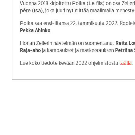
Poika
Le fils
Vuonna 2018 kirjoitettu
(
) on osa Zelle
père
Isä
(
), joka juuri nyt niittää maailmalla menest
Poika
saa ensi-iltansa 22. tammikuuta 2022. Roole
Pekka
Ahinko
.
Florian Zellerin näytelmän on suomentanut
Reita Lo
Raja-aho
ja kampaukset ja maskeerauksen
Petriina
Lue koko tiedote kevään 2022 ohjelmistosta
täällä
.