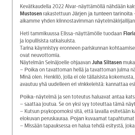
Kevätkaudella 2022 Alvar-näyttämöllä nähdään kaksi
Järjen ja tunteen
tarinoita
Mustosen
rakastettuun
-
aikamme yhden kiinnostavimman näytelmäkirjailijan
Heti tammikuussa Elissa-näyttämölle tuodaan
Flori
ja lopullisista ratkaisuista.
Tarina käynnistyy eronneen pariskunnan kohtaamisesta
ovat neuvottomia.
Näytelmän Seinäjoelle ohjaavan
Juha Siltasen
mukaa
Poika
–
on tavattoman hellä ja tavattoman julma näy
Minä olen. Henkilö, jolla ei ole tällaisista kokemusta,
avautuu yhä uudelleen eri vinkkeleistä: kannattaa es
Poika
-näytelmä ja sen toteutus haluavat antaa kats
– saattaa joutua. Se on yksi syy toteuttaa tämä näyt
– Kutsun psykopornoksi sitä, että lavalla esitetään k
Pojan
elokuvan peruskauraa.
kuvaamat tapahtumat ei
– Missään tapauksessa en halua tehdä esitystä, joka 