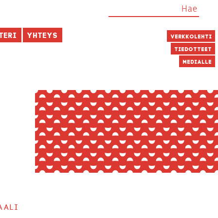
teri
Yhteys
Verkkolehti
Tiedotteet
Medialle
aali