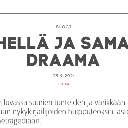
Blogi
hellä ja sam
draama
29.9.2021
Poika
 luvassa suurien tunteiden ja värikkään 
aan nykykirjailijoiden huipputeoksia last
hetragediaan.