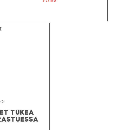
Poika
i
22
ET TUKEA
RASTUESSA