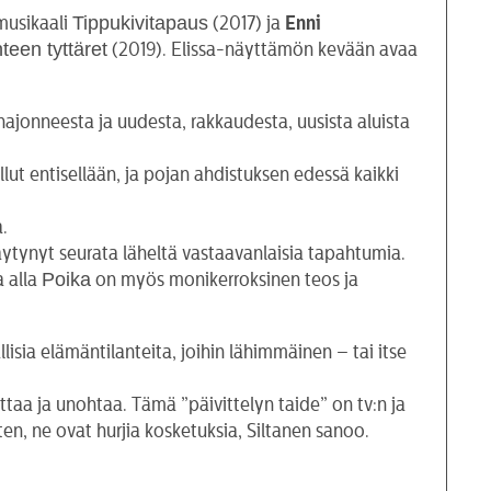
Tippukivitapaus
musikaali
(2017) ja
Enni
nteen tyttäret
(2019). Elissa-näyttämön kevään avaa
ajonneesta ja uudesta, rakkaudesta, uusista aluista
ut entisellään, ja pojan ahdistuksen edessä kaikki
.
äytynyt seurata läheltä vastaavanlaisia tapahtumia.
Poika
a alla
on myös monikerroksinen teos ja
sia elämäntilanteita, joihin lähimmäinen – tai itse
ittaa ja unohtaa. Tämä ”päivittelyn taide” on tv:n ja
n, ne ovat hurjia kosketuksia, Siltanen sanoo.