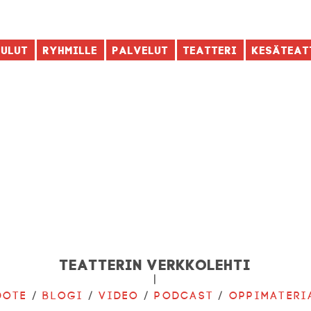
aulut
Ryhmille
Palvelut
Teatteri
Kesäteat
Teatterin verkkolehti
|
dote
/
Blogi
/
Video
/
Podcast
/
Oppimateri