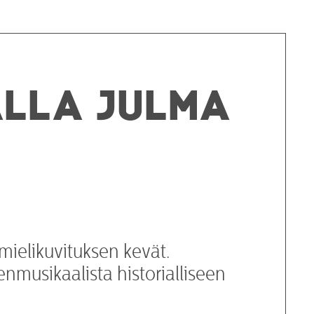
alla julma
mielikuvituksen kevät.
enmusikaalista historialliseen