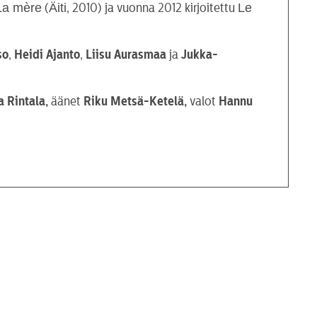
La m
ère
Äiti
Le
(
, 2010) ja vuonna 2012 kirjoitettu
so
,
Heidi Ajanto
,
Liisu Aurasmaa
ja
Jukka-
 Rintala,
äänet
Riku Metsä-Ketelä,
valot
Hannu