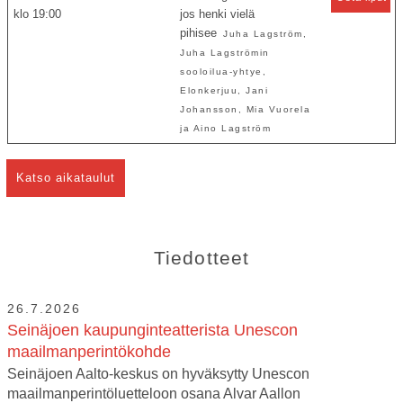
19:00
jos henki vielä
pihisee
Juha Lagström,
Juha Lagströmin
sooloilua-yhtye,
Elonkerjuu, Jani
Johansson, Mia Vuorela
ja Aino Lagström
Katso aikataulut
Tiedotteet
26.7.2026
Seinäjoen kaupunginteatterista Unescon
maailmanperintökohde
Seinäjoen Aalto-keskus on hyväksytty Unescon
maailmanperintöluetteloon osana Alvar Aallon