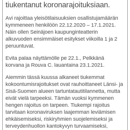
tiukentanut koronarajoituksiaan.
Avi rajoittaa yleisötilaisuuksien osallistujamäärän
kymmeneen henkilöön 22.12.2020 – 17.1.2021.
Näin ollen Seinäjoen kaupunginteatterin
alkuvuoden ensimmäiset esitykset viikoilla 1 ja 2
peruuntuvat.
Evita
palaa näyttämölle pe 22.1.,
Pelkkänä
korvana
ja
Rouva C.
lauantaina 23.1.2021.
Aiemmin tässä kuussa alkaneet tiukemmat
kokoontumisrajoitukset ovat rauhoittaneet Länsi- ja
Sisä-Suomen alueen tartuntatautitilannetta, mutta
eivät vielä tarpeeksi. Tämän vuoksi kymmenen
hengen rajoitus on tarpeen. Tiukempi rajoitus
tarvitaan koronaviruksen laajemman leviämisen
ehkäisemiseksi, riskiryhmien suojelemiseksi ja
terveydenhuollon kantokyvyn turvaamiseksi,