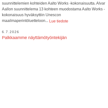
suunnittelemien kohteiden Aalto Works -kokonaisuutta. Alvar
Aallon suunnittelema 13 kohteen muodostama Aalto Works -
kokonaisuus hyväksyttiin Unescon
maailmaperintöluetteloon...
Lue tiedote
6.7.2026
Palkkaamme näyttämötyöntekijän
Seinäjoen Kaupunginteatteri Oy hakee näyttämötyöntekijää
vakituiseen työsuhteeseen. Tehtävänä on osallistua
näyttämöteknisen henkilökunnan toimintaan esityksissä ja
harjoituksissa. Osallistut myös näytelmien teknisiin
vaihtoihin, pystytyksiin ja purkuihin sekä varastointi-...
Lue
tiedote
29.5.2026
Dracula-komedian koomikot: ”Luvassa on notkeeta
teatteria!”
Seinäjoen kaupunginteatterin kesälavalla nähdään
viimeisen päälle tehtyjä tuotantoja. Tänä kesänä yleisön