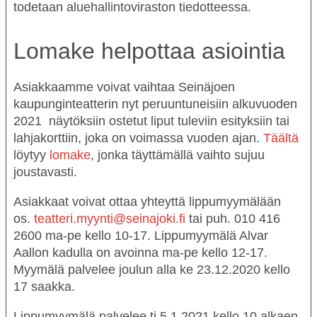
todetaan aluehallintoviraston tiedotteessa.
Lomake helpottaa asiointia
Asiakkaamme voivat vaihtaa Seinäjoen
kaupunginteatterin nyt peruuntuneisiin alkuvuoden
2021 näytöksiin ostetut liput tuleviin esityksiin tai
lahjakorttiin, joka on voimassa vuoden ajan.
Täältä
löytyy
lomake
, jonka täyttämällä vaihto sujuu
joustavasti.
Asiakkaat voivat ottaa yhteyttä lippumyymälään
os.
teatteri.myynti@seinajoki.fi
tai puh. 010 416
2600 ma-pe kello 10-17. Lippumyymälä Alvar
Aallon kadulla on avoinna ma-pe kello 12-17.
Myymälä palvelee joulun alla ke 23.12.2020 kello
17 saakka.
Lippumyymälä palvelee ti 5.1.2021 kello 10 alkaen