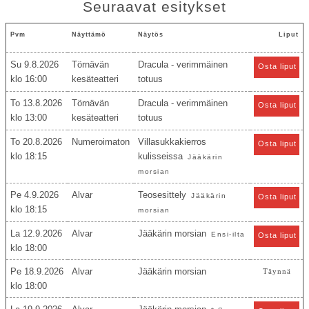
Seuraavat esitykset
Pvm
Näyttämö
Näytös
Liput
Su 9.8.2026
Törnävän
Dracula - verimmäinen
Osta liput
16:00
kesäteatteri
totuus
To 13.8.2026
Törnävän
Dracula - verimmäinen
Osta liput
13:00
kesäteatteri
totuus
To 20.8.2026
Numeroimaton
Villasukkakierros
Osta liput
18:15
kulisseissa
Jääkärin
morsian
Pe 4.9.2026
Alvar
Teosesittely
Jääkärin
Osta liput
18:15
morsian
La 12.9.2026
Alvar
Jääkärin morsian
Ensi-ilta
Osta liput
18:00
Pe 18.9.2026
Alvar
Jääkärin morsian
Täynnä
18:00