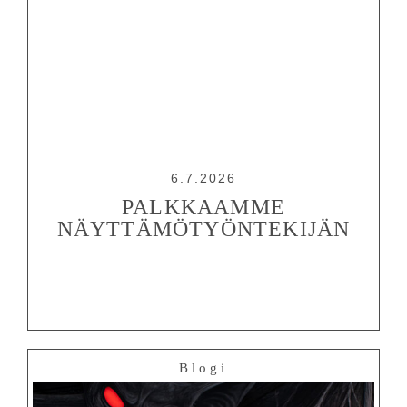
AIKATAULUT
RYHMILLE
PALVELUT
TEATTERI
KESÄTEATTERI
YHTEYS
6.7.2026
PALKKAAMME
NÄYTTÄMÖTYÖNTEKIJÄN
Tiedotteet
—
Medialle
Tietosuojalausunto
Blogi