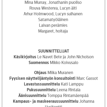
Mina Murray, Jonathanin puoliso
Rouva Westenra, Lucyn äiti
Arhur Holmwood, Lucyn sulhanen
Satamatyöläinen
Laivan perämies
Margaret, hoitaja
SUUNNITTELIJAT
Käsikirjoitus
Le Navet Bete ja John Nicholson
Suomennos
Mikko Koivusalo
Ohjaus
Miika Muranen
Fyysisen näyttelijäntyön konsultointi
Marc Gassot
Lavastussuunnittelu
Kati Lamppu
Pukusuunnittelu
Leena Rintala
Äänisuunnittelu
Tomppa Rintamäenpää
Kampaus- ja maskeeraussuunnittelu
Johanna
Uusitontti