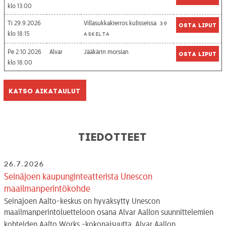
13:00
Ti 29.9.2026
Villasukkakierros kulisseissa
39
Osta liput
18:15
askelta
Pe 2.10.2026
Alvar
Jääkärin morsian
Osta liput
18:00
Katso aikataulut
Tiedotteet
26.7.2026
Seinäjoen kaupunginteatterista Unescon
maailmanperintökohde
Seinäjoen Aalto-keskus on hyväksytty Unescon
maailmanperintöluetteloon osana Alvar Aallon suunnittelemien
kohteiden Aalto Works -kokonaisuutta. Alvar Aallon