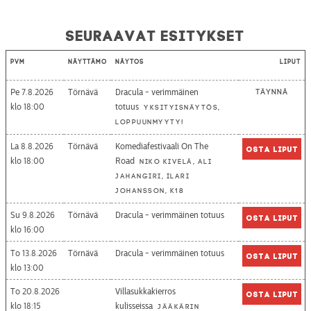
Seuraavat esitykset
Pvm
Näyttämö
Näytös
Liput
Pe 7.8.2026
Törnävä
Dracula - verimmäinen
Täynnä
18:00
totuus
Yksityisnäytös,
loppuunmyyty!
La 8.8.2026
Törnävä
Komediafestivaali On The
Osta liput
18:00
Road
Niko Kivelä, Ali
Jahangiri, Ilari
Johansson, K18
Su 9.8.2026
Törnävä
Dracula - verimmäinen totuus
Osta liput
16:00
To 13.8.2026
Törnävä
Dracula - verimmäinen totuus
Osta liput
13:00
To 20.8.2026
Villasukkakierros
Osta liput
18:15
kulisseissa
Jääkärin