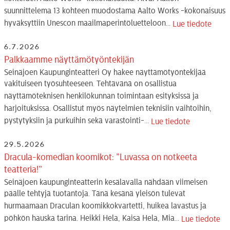
suunnittelema 13 kohteen muodostama Aalto Works -kokonaisuus
hyväksyttiin Unescon maailmaperintöluetteloon...
Lue tiedote
6.7.2026
Palkkaamme näyttämötyöntekijän
Seinäjoen Kaupunginteatteri Oy hakee näyttämötyöntekijää
vakituiseen työsuhteeseen. Tehtävänä on osallistua
näyttämöteknisen henkilökunnan toimintaan esityksissä ja
harjoituksissa. Osallistut myös näytelmien teknisiin vaihtoihin,
pystytyksiin ja purkuihin sekä varastointi-...
Lue tiedote
29.5.2026
Dracula-komedian koomikot: ”Luvassa on notkeeta
teatteria!”
Seinäjoen kaupunginteatterin kesälavalla nähdään viimeisen
päälle tehtyjä tuotantoja. Tänä kesänä yleisön tulevat
hurmaamaan Draculan koomikkokvartetti, huikea lavastus ja
pöhkön hauska tarina. Heikki Hela, Kaisa Hela, Mia...
Lue tiedote