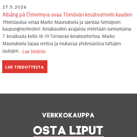
27.5.2026
Allsång på Östermyra avaa Törnävän kesäteatterin kauden
Yhteislaulua vetää Marko Maunuksela ja säestää Seinäjoen
kaupunginorkesteri. Kesäkauden avajaisia vietetään sunnuntaina
7. kesäkuuta kello 18-19 Törnävän kesäteatterissa. Marko
Maunuksela lupaa rentoa ja mukavaa yhdessäoloa tuttujen
laulujen...
Lue tiedote
Lue tiedotteita
Verkkokauppa
OSTA LIPUT