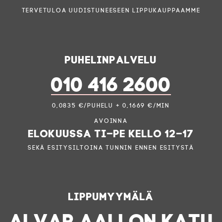
Tervetuloa uudistuneeseen lippukauppaamme
Puhelinpalvelu
010 416 2600
0,0835 €/puhelu + 0,1669 €/min
Avoinna
elokuussa ti–pe kello 12–17
sekä esitysiltoina tunnin ennen esitystä
Lippumyymälä
ALVAR AALLON KATU