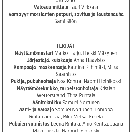
Valosuunnittelu
Lauri Virkkala
Vampyyrimorsianten potpuri, sovitus ja taustanauha
Sami Silén
TEKIJÄT
Näyttämömestari
Marko Harju, Heikki Mäkynen
Järjestäjä, kuiskaaja
Anna Haavisto
Kampaaja-maskeeraaja
Katriina Riihimäki, Miisa
Saarnisto
Pukija, pukuhuoltaja
Nea Kentta, Naomi Heinikoski
Näyttämöteknikko, tarpeistonhoitaja
Kristian
Wetterstrand, Tiina Puntala
Ääniteknikko
Samuel Nortunen
Ääni- ja valoajo
Samuel Nortunen, Tomppa
Rintamäenpää, Riku Metsä-Ketelä
Pukujen valmistus
Leena Rintala, Aino Kentta, Jaana
Mäki-Jussila, Naomi Heinikoski