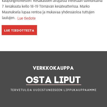
kaupunginorkesteri. Kesäkauden avajaisia vietetään sunnuntaina
7. kesäkuuta kello 18-19 Törnävän kesäteatterissa. Marko
Maunuksela lupaa rentoa ja mukavaa yhdessäoloa tuttujen
laulujen...
Lue tiedote
Lue tiedotteita
Verkkokauppa
OSTA LIPUT
Tervetuloa uudistuneeseen lippukauppaamme