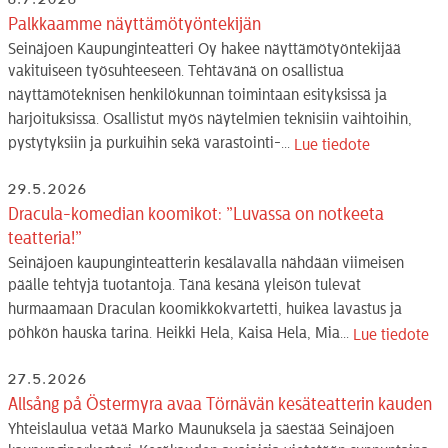
Palkkaamme näyttämötyöntekijän
Seinäjoen Kaupunginteatteri Oy hakee näyttämötyöntekijää
vakituiseen työsuhteeseen. Tehtävänä on osallistua
näyttämöteknisen henkilökunnan toimintaan esityksissä ja
harjoituksissa. Osallistut myös näytelmien teknisiin vaihtoihin,
pystytyksiin ja purkuihin sekä varastointi-...
Lue tiedote
29.5.2026
Dracula-komedian koomikot: ”Luvassa on notkeeta
teatteria!”
Seinäjoen kaupunginteatterin kesälavalla nähdään viimeisen
päälle tehtyjä tuotantoja. Tänä kesänä yleisön tulevat
hurmaamaan Draculan koomikkokvartetti, huikea lavastus ja
pöhkön hauska tarina. Heikki Hela, Kaisa Hela, Mia...
Lue tiedote
27.5.2026
Allsång på Östermyra avaa Törnävän kesäteatterin kauden
Yhteislaulua vetää Marko Maunuksela ja säestää Seinäjoen