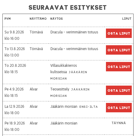
Seuraavat esitykset
Pvm
Näyttämö
Näytös
Liput
Su 9.8.2026
Törnävä
Dracula - verimmäinen totuus
Osta liput
16:00
To 13.8.2026
Törnävä
Dracula - verimmäinen totuus
Osta liput
13:00
To 20.8.2026
Villasukkakierros
Osta liput
18:15
kulisseissa
Jääkärin
morsian
Pe 4.9.2026
Alvar
Teosesittely
Jääkärin
Osta liput
18:15
morsian
La 12.9.2026
Alvar
Jääkärin morsian
Ensi-ilta
Osta liput
18:00
Pe 18.9.2026
Alvar
Jääkärin morsian
Täynnä
18:00