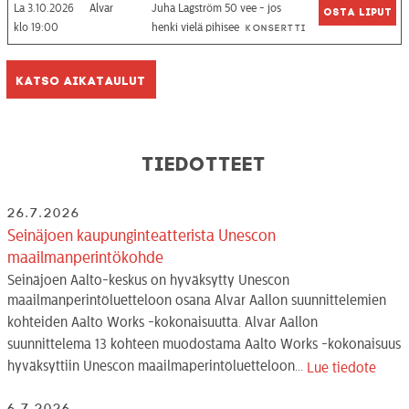
La 3.10.2026
Alvar
Juha Lagström 50 vee - jos
Osta liput
19:00
henki vielä pihisee
Konsertti
Katso aikataulut
Tiedotteet
26.7.2026
Seinäjoen kaupunginteatterista Unescon
maailmanperintökohde
Seinäjoen Aalto-keskus on hyväksytty Unescon
maailmanperintöluetteloon osana Alvar Aallon suunnittelemien
kohteiden Aalto Works -kokonaisuutta. Alvar Aallon
suunnittelema 13 kohteen muodostama Aalto Works -kokonaisuus
hyväksyttiin Unescon maailmaperintöluetteloon...
Lue tiedote
6.7.2026