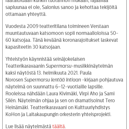
räätälöidään kunkin tuotannon mukaan, rajaavaa
sapluunaa ei ole, Salonius sanoo ja kehottaa tekijöitä
ottamaan yhteyttä.
Vuodesta 2009 teatteritilana toimineen Verstaan
muuntautuvaan katsomoon sopii normaalioloissa 50-
60 katsojaa. Tänä keväänä koronarajoitukset laskevat
kapasiteetin 30 katsojaan.
Yhteistyön käynnistää seinäjokelaisen
Teatterikaravaanin
Supermarsu
-musiikkinäytelmän
kaksi näytöstä 13. helmikuuta 2021. Paula
Norosen
Supermarsu lentää Intiaan
-kirjaan pohjautuva
näytelmä on suunnattu 6–12-vuotiaille lapsille.
Rooleissa nähdään Laura Kivimäki, Virpi Aho ja Sami
Silén. Näytelmän ohjaa ja sen on dramatisoinut Tero
Heinämäki. Teatterikaravaani on Kulttuuriyhdistys
KoHon ja Laitakaupungin orkesterin yhteisprojekti.
Lue lisää näytelmästä
täältä
.