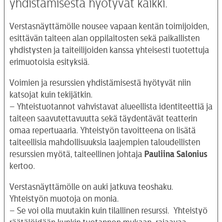
yhdistämisestä hyötyvät kaikki.
Verstasnäyttämölle nousee vapaan kentän toimijoiden,
esittävän taiteen alan oppilaitosten sekä paikallisten
yhdistysten ja taiteilijoiden kanssa yhteisesti tuotettuja
erimuotoisia esityksiä.
Voimien ja resurssien yhdistämisestä hyötyvät niin
katsojat kuin tekijätkin.
– Yhteistuotannot vahvistavat alueellista identiteettiä ja
taiteen saavutettavuutta sekä täydentävät teatterin
omaa repertuaaria. Yhteistyön tavoitteena on lisätä
taiteellisia mahdollisuuksia laajempien taloudellisten
resurssien myötä, taiteellinen johtaja
Pauliina Salonius
kertoo.
Verstasnäyttämölle on auki jatkuva teoshaku.
Yhteistyön muotoja on monia.
– Se voi olla muutakin kuin tilallinen resurssi. Yhteistyö