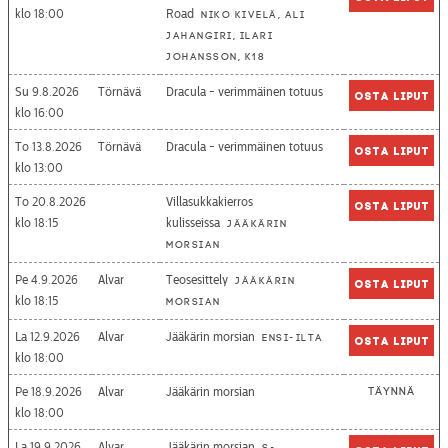
18:00
Road
Niko Kivelä, Ali
Jahangiri, Ilari
Johansson, K18
Su 9.8.2026
Törnävä
Dracula - verimmäinen totuus
Osta liput
16:00
To 13.8.2026
Törnävä
Dracula - verimmäinen totuus
Osta liput
13:00
To 20.8.2026
Villasukkakierros
Osta liput
18:15
kulisseissa
Jääkärin
morsian
Pe 4.9.2026
Alvar
Teosesittely
Jääkärin
Osta liput
18:15
morsian
La 12.9.2026
Alvar
Jääkärin morsian
Ensi-ilta
Osta liput
18:00
Pe 18.9.2026
Alvar
Jääkärin morsian
Täynnä
18:00
La 19.9.2026
Alvar
Jääkärin morsian
S-