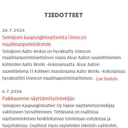
Tiedotteet
26.7.2026
Seinäjoen kaupunginteatterista Unescon
maailmanperintökohde
Seinäjoen Aalto-keskus on hyväksytty Unescon
maailmanperintöluetteloon osana Alvar Aallon suunnittelemien
kohteiden Aalto Works -kokonaisuutta. Alvar Aallon
suunnittelema 13 kohteen muodostama Aalto Works -kokonaisuus
hyväksyttiin Unescon maailmaperintöluetteloon...
Lue tiedote
6.7.2026
Palkkaamme näyttämötyöntekijän
Seinäjoen Kaupunginteatteri Oy hakee näyttämötyöntekijää
vakituiseen työsuhteeseen. Tehtävänä on osallistua
näyttämöteknisen henkilökunnan toimintaan esityksissä ja
harjoituksissa. Osallistut myös näytelmien teknisiin vaihtoihin,