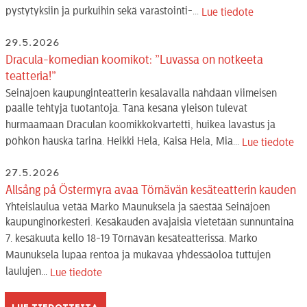
pystytyksiin ja purkuihin sekä varastointi-...
Lue tiedote
29.5.2026
Dracula-komedian koomikot: ”Luvassa on notkeeta
teatteria!”
Seinäjoen kaupunginteatterin kesälavalla nähdään viimeisen
päälle tehtyjä tuotantoja. Tänä kesänä yleisön tulevat
hurmaamaan Draculan koomikkokvartetti, huikea lavastus ja
pöhkön hauska tarina. Heikki Hela, Kaisa Hela, Mia...
Lue tiedote
27.5.2026
Allsång på Östermyra avaa Törnävän kesäteatterin kauden
Yhteislaulua vetää Marko Maunuksela ja säestää Seinäjoen
kaupunginorkesteri. Kesäkauden avajaisia vietetään sunnuntaina
7. kesäkuuta kello 18-19 Törnävän kesäteatterissa. Marko
Maunuksela lupaa rentoa ja mukavaa yhdessäoloa tuttujen
laulujen...
Lue tiedote
Lue tiedotteita