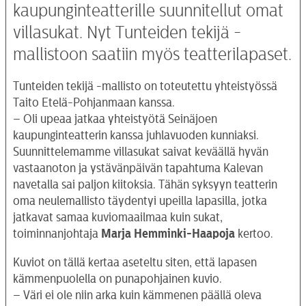
kaupunginteatterille suunnitellut omat
villasukat. Nyt Tunteiden tekijä -
mallistoon saatiin myös teatterilapaset.
Tunteiden tekijä -mallisto on toteutettu yhteistyössä
Taito Etelä-Pohjanmaan kanssa.
– Oli upeaa jatkaa yhteistyötä Seinäjoen
kaupunginteatterin kanssa juhlavuoden kunniaksi.
Suunnittelemamme villasukat saivat keväällä hyvän
vastaanoton ja ystävänpäivän tapahtuma Kalevan
navetalla sai paljon kiitoksia. Tähän syksyyn teatterin
oma neulemallisto täydentyi upeilla lapasilla, jotka
jatkavat samaa kuviomaailmaa kuin sukat,
toiminnanjohtaja
Marja Hemminki-Haapoja
kertoo.
Kuviot on tällä kertaa aseteltu siten, että lapasen
kämmenpuolella on punapohjainen kuvio.
– Väri ei ole niin arka kuin kämmenen päällä oleva