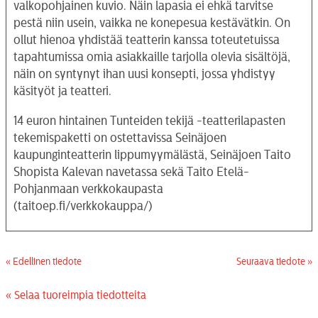
valkopohjainen kuvio. Näin lapasia ei ehkä tarvitse
pestä niin usein, vaikka ne konepesua kestävätkin. On
ollut hienoa yhdistää teatterin kanssa toteutetuissa
tapahtumissa omia asiakkaille tarjolla olevia sisältöjä,
näin on syntynyt ihan uusi konsepti, jossa yhdistyy
käsityöt ja teatteri.
14 euron hintainen Tunteiden tekijä -teatterilapasten
tekemispaketti on ostettavissa Seinäjoen
kaupunginteatterin lippumyymälästä, Seinäjoen Taito
Shopista Kalevan navetassa sekä Taito Etelä-
Pohjanmaan verkkokaupasta
(taitoep.fi/verkkokauppa/)
« Edellinen tiedote
Seuraava tiedote »
« Selaa tuoreimpia tiedotteita