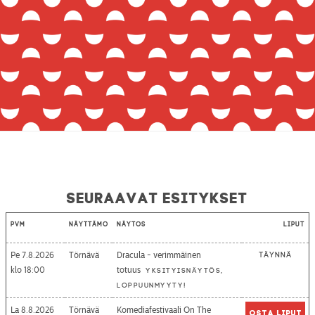
Seuraavat esitykset
Pvm
Näyttämö
Näytös
Liput
Pe 7.8.2026
Törnävä
Dracula - verimmäinen
Täynnä
18:00
totuus
Yksityisnäytös,
loppuunmyyty!
La 8.8.2026
Törnävä
Komediafestivaali On The
Osta liput