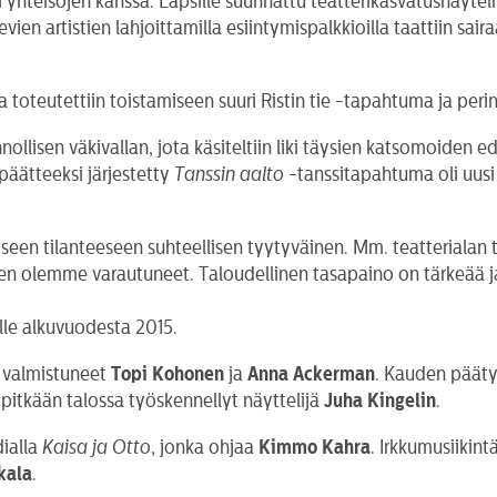
ri yhteisöjen kanssa. Lapsille suunnattu teatterikasvatusnäyt
evien artistien lahjoittamilla esiintymispalkkioilla taattiin sa
 toteutettiin toistamiseen suuri Ristin tie -tapahtuma ja per
nnollisen väkivallan, jota käsiteltiin liki täysien katsomoide
päätteeksi järjestetty
Tanssin aalto
-tanssitapahtuma oli uusi
seen tilanteeseen suhteellisen tyytyväinen. Mm. teatterialan t
iihen olemme varautuneet. Taloudellinen tasapaino on tärkeää ja
lle alkuvuodesta 2015.
a valmistuneet
Topi Kohonen
ja
Anna Ackerman
. Kauden pääty
pitkään talossa työskennellyt näyttelijä
Juha Kingelin
.
ialla
Kaisa ja Otto
, jonka ohjaa
Kimmo Kahra
. Irkkumusiikin
kala
.