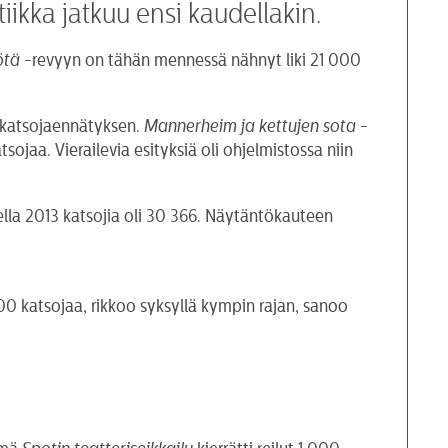
iikka jatkuu ensi kaudellakin.
ötä
-revyyn on tähän mennessä nähnyt liki 21 000
katsojaennätyksen.
Mannerheim ja
kettujen sota
-
tsojaa. Vierailevia esityksiä oli ohjelmistossa niin
ella 2013 katsojia oli 30 366. Näytäntökauteen
 000 katsojaa, rikkoo syksyllä kympin rajan, sanoo