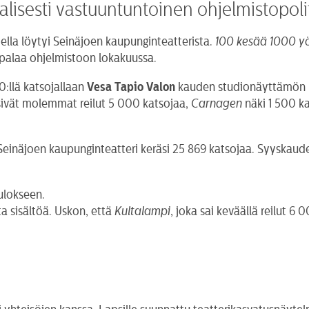
alisesti vastuuntuntoinen ohjelmistopolit
della löytyi Seinäjoen kaupunginteatterista.
100 kesää 1000 y
a palaa ohjelmistoon lokakuussa.
0:llä katsojallaan
Vesa Tapio Valon
kauden studionäyttämön 
sivät molemmat reilut 5 000 katsojaa,
Carnagen
näki 1 500 ka
 Seinäjoen kaupunginteatteri keräsi 25 869 katsojaa. Syyskaud
ulokseen.
 sisältöä. Uskon, että
Kultalampi
, joka sai keväällä reilut 6