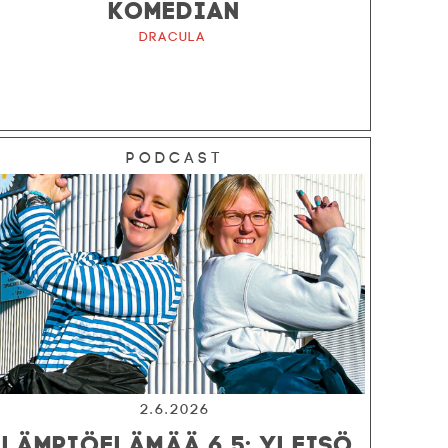
KOMEDIAN
Dracula
Podcast
2.6.2026
LÄMPIÖELÄMÄÄ 6.5: YLEISÖ