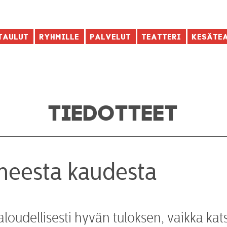
taulut
Ryhmille
Palvelut
Teatteri
Kesäte
TIEDOTTEET
luneesta kaudesta
aloudellisesti hyvän tuloksen, vaikka ka