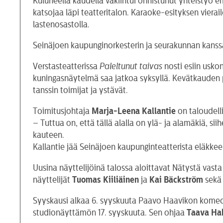
Kuluneella kaudella vakiintui onnistunut yhteistyö e
katsojaa läpi teatteritalon. Karaoke-esityksen vierail
lastenosastolla.
Seinäjoen kaupunginorkesterin ja seurakunnan kanssa
Verstasteatterissa
Paleltunut taivas
nosti esiin usko
kuningasnäytelmä saa jatkoa syksyllä. Kevätkauden 
tanssin toimijat ja ystävät.
Toimitusjohtaja
Marja-Leena Kallantie
on taloudelli
– Tuttua on, että tällä alalla on ylä- ja alamäkiä, s
kauteen.
Kallantie jää Seinäjoen kaupunginteatterista eläkkee
Uusina näyttelijöinä talossa aloittavat Nätystä vast
näyttelijät
Tuomas Kiiliäinen
ja
Kai Bäckström
sekä 
Syyskausi alkaa 6. syyskuuta Paavo Haavikon komed
studionäyttämön 17. syyskuuta. Sen ohjaa
Taava Ha