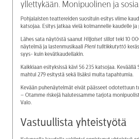
yllettykään. Monipuolinen ja sosia
Pohjalaisten teattereiden suosituin esitys viime kau
katsojaa. Esitys jatkaa vielä kolmannelle kaudelle j
Lähes sata näytöstä saanut
Hiljaiset sillat
teki 10 00
näytelmä ja lastenmusikaali
Pieni tulitikkutyttö
kerä
syys- kuin kevätkaudellakin.
Kaikkiaan esityksissä kävi 56 235 katsojaa. Keväällä
mahtui 279 esitystä sekä lisäksi muita tapahtumia.
Kevään puhenäytelmät eivät päässeet odotettuun t
– Otamme riskejä halutessamme tarjota monipuolista
Valo.
Vastuullista yhteistyötä