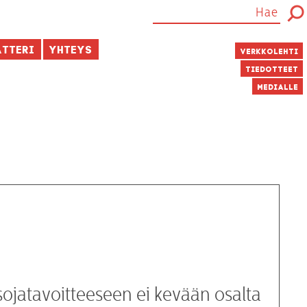
atteri
Yhteys
Verkkolehti
Tiedotteet
Medialle
tsojatavoitteeseen ei kevään osalta