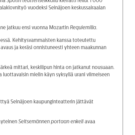
elmä
Spotin teatteriseikkailu
kierrätti reilut 1 000
iraalaklovnityö vuodeksi Seinäjoen keskussairaalan
inne jatkuu ensi vuonna Mozartin
Requiemilla
.
n edessä. Kehitysvammaisten kanssa toteutettu
 avaus ja keräsi onnistuneesti yhteen maakunnan
ärkeä mittari, keskilipun hinta on jatkanut nousuaan.
 luottavaisin mielin käyn syksyllä urani viimeiseen
ttyä Seinäjoen kaupunginteatterin jättävät
täyteinen
Seitsemännen portaan
enkeli
avaa