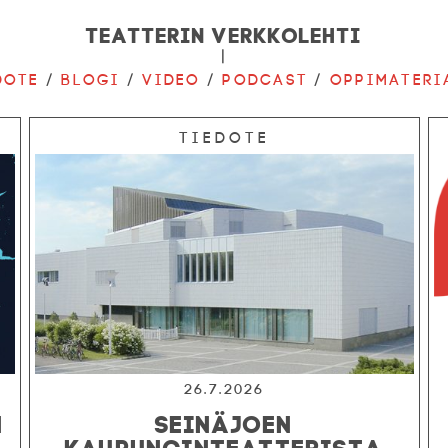
Teatterin verkkolehti
|
dote
/
Blogi
/
Video
/
Podcast
/
Oppimateri
Tiedote
26.7.2026
N
SEINÄJOEN
KAUPUNGINTEATTERISTA