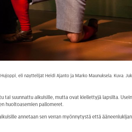
a Hujoppi, eli näyttelijät Heidi Ajanto ja Marko Maunuksela. Kuva: J
u tai suunnattu aikuisille, mutta ovat kiellettyjä lapsilta. Usei
sojen huoltoasemien pallomeret.
 aikuisille annetaan sen verran myönnytystä että ääneenlukijana