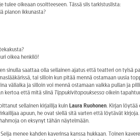
 tulee oikeaan osoitteeseen. Tässä siis tarkistuslista:
llä pianon ikkunasta?
ytekakusta?
uri oikea henkilö!
n sinulla saattaa olla sellainen ajatus että teatteri on tylsä p
maslääkärissä, tai silloin kun pitää mennä ostamaan uusia topp
aina väliaika ja silloin voi mennä ostamaan vaikka pullan ja pill
hän kertoa että mitä siinä
Tippukivitapauksessa
oikein tapahtuu
ittanut sellainen kirjailija kuin
Laura Ruohonen
. Kirjan löytää
irkailijaa apuun, he ovat siellä sitä varten että löytävät kirjo
uja hahmoja on eksynyt tähän näytelmään.
että Seija menee kahden kaverinsa kanssa hukkaan. Toinen kaver