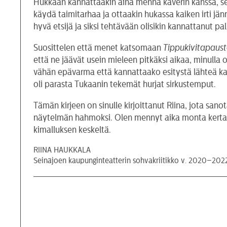
Hukkaan kannattaakin aina mennä kaverin kanssa, se
käydä taimitarhaa ja ottaakin hukassa kaiken irti jä
hyvä etsijä ja siksi tehtävään olisikin kannattanut pal
Suosittelen että menet katsomaan
Tippukivitapaus
että ne jäävät usein mieleen pitkäksi aikaa, minull
vähän epävarma että kannattaako esitystä lähteä kat
oli parasta Tukaanin tekemät hurjat sirkustemput.
Tämän kirjeen on sinulle kirjoittanut Riina, jota san
näytelmän hahmoksi. Olen mennyt aika monta kertaa h
kimalluksen keskeltä.
RIINA HAUKKALA
Seinäjoen kaupunginteatterin sohvakriitikko v. 2020–202