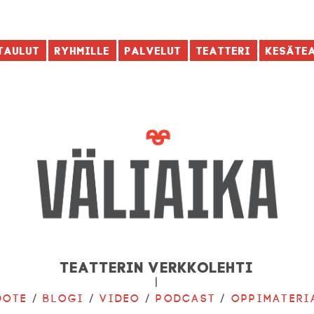
taulut
Ryhmille
Palvelut
Teatteri
Kesäte
Teatterin verkkolehti
|
dote
/
Blogi
/
Video
/
Podcast
/
Oppimateri