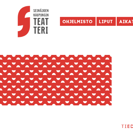
Ohjelmisto
Liput
Aika
Tie