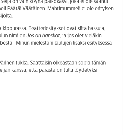
ija on vain köyhä palkokasvi, joka ei ole saanut
meli Päätäi Väätäinen. Mahtimummeli ei ole erityisen
ijöitä.
 kippurassa. Teatteriesitykset ovat siitä hassuja,
ulun nimi on
Jos on hanskat
, ja jos olet vieläkin
esta. Minun mielestäni laulujen lisäksi esityksessä
anvärinen tukka. Saattaisin oikeastaan sopia tämän
jan kanssa, että parasta on tulla löydetyksi