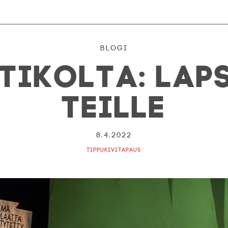
Blogi
tikolta: Laps
teille
8.4.2022
Tippukivitapaus