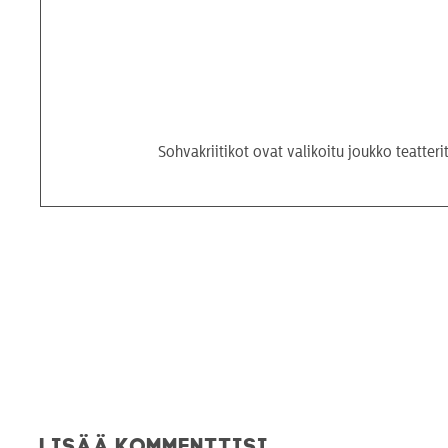
Sohvakriitikot ovat valikoitu joukko teatterit
Lisää kommenttisi