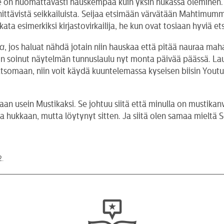
 on huomattavasti hauskempaa kuin yksin hukassa oleminen. Se
nnittävistä seikkailuista. Seijaa etsimään värvätään Mahtimum
kata esimerkiksi kirjastovirkailija, he kun ovat tosiaan hyviä ets
ta
, jos haluat nähdä jotain niin hauskaa että pitää nauraa maha
a on soinut näytelmän tunnuslaulu nyt monta päivää päässä. La
somaan, niin voit käydä kuuntelemassa kyseisen biisin Youtub
otaan usein Mustikaksi. Se johtuu siitä että minulla on mustik
ukkaan, mutta löytynyt sitten. Ja siitä olen samaa mieltä Sei
2.