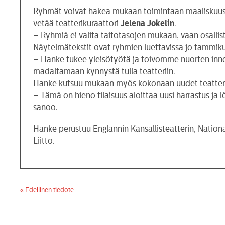
Ryhmät voivat hakea mukaan toimintaan maaliskuussa
vetää teatterikuraattori
Jelena Jokelin
.
– Ryhmiä ei valita taitotasojen mukaan, vaan osallis
Näytelmätekstit ovat ryhmien luettavissa jo tammik
– Hanke tukee yleisötyötä ja toivomme nuorten innos
madaltamaan kynnystä tulla teatteriin.
Hanke kutsuu mukaan myös kokonaan uudet teatteri
– Tämä on hieno tilaisuus aloittaa uusi harrastus ja l
sanoo.
Hanke perustuu Englannin Kansallisteatterin, Nati
Liitto.
« Edellinen tiedote