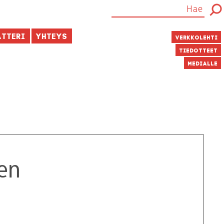
atteri
Yhteys
Verkkolehti
Tiedotteet
Medialle
oen