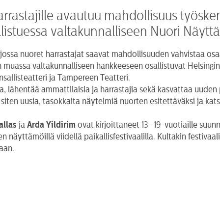
harrastajille avautuu mahdollisuus työsk
llistuessa valtakunnalliseen Nuori Näy
ossa nuoret harrastajat saavat mahdollisuuden vahvistaa osa
n muassa valtakunnalliseen hankkeeseen osallistuvat Helsing
allisteatteri ja Tampereen Teatteri.
, lähentää ammattilaisia ja harrastajia sekä kasvattaa uuden 
siten uusia, tasokkaita näytelmiä nuorten esitettäväksi ja kats
allas
ja
Arda Yildirim
ovat kirjoittaneet 13–19-vuotiaille suu
äyttämöillä viidellä paikallisfestivaalilla. Kultakin festivaal
aan.