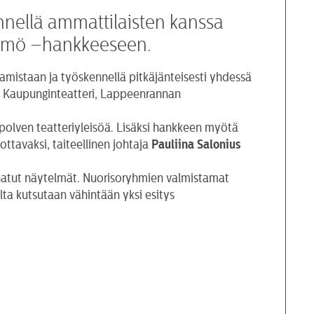
ennellä ammattilaisten kanssa
ttämö –hankkeeseen.
amistaan ja työskennellä pitkäjänteisesti yhdessä
in Kaupunginteatteri, Lappeenrannan
polven teatteriyleisöä. Lisäksi hankkeen myötä
ottavaksi, taiteellinen johtaja
Pauliina Salonius
nnatut näytelmät. Nuorisoryhmien valmistamat
ilta kutsutaan vähintään yksi esitys