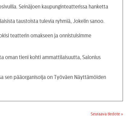
ivuilla. Seinäjoen kaupunginteatterissa hanketta
isista taustoista tulevia ryhmiä, Jokelin sanoo.
okisi teatterin omakseen ja onnistuisimme
ista oman tieni kohti ammattilaisuutta, Salonius
ssa sen pääorganisoija on Työväen Näyttämöiden
Seuraava tiedote »