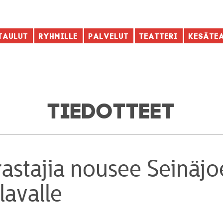
taulut
Ryhmille
Palvelut
Teatteri
Kesäte
TIEDOTTEET
rastajia nousee Seinäj
lavalle