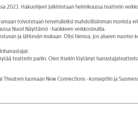
 2023. Hakuohjeet julkistetaan helmikuussa teatterin verkkos
tumaan toivotetaan tervetulleiksi mahdollisimman monista erila
uussa Nuori Näyttämö -hankkeen verkkosivuilla.
tuvan ja lähtevän mukaan. Olisi hienoa, jos alueen nuoriso k
nharrastajat.
öytää teatterin pariin. Olen itsekin löytänyt harrastajateatter
onal Theatren luomaan New Connections -konseptiin ja Suome