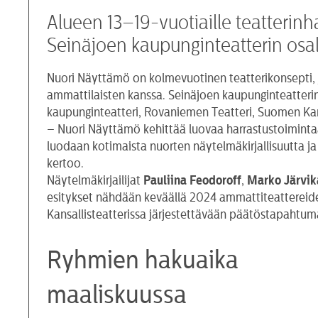
Alueen 13–19-vuotiaille teatterin
Seinäjoen kaupunginteatterin osa
Nuori Näyttämö on kolmevuotinen teatterikonsepti, j
ammattilaisten kanssa. Seinäjoen kaupunginteatteri
kaupunginteatteri, Rovaniemen Teatteri, Suomen Kans
– Nuori Näyttämö kehittää luovaa harrastustoimintaa
luodaan kotimaista nuorten näytelmäkirjallisuutta ja 
kertoo.
Näytelmäkirjailijat
Pauliina Feodoroff
,
Marko Järvik
esitykset nähdään keväällä 2024 ammattiteattereiden n
Kansallisteatterissa järjestettävään päätöstapahtum
Ryhmien hakuaika
maaliskuussa