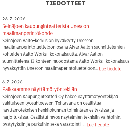
Tiedotteet
26.7.2026
Seinäjoen kaupunginteatterista Unescon
maailmanperintökohde
Seinäjoen Aalto-keskus on hyväksytty Unescon
maailmanperintöluetteloon osana Alvar Aallon suunnittelemien
kohteiden Aalto Works -kokonaisuutta. Alvar Aallon
suunnittelema 13 kohteen muodostama Aalto Works -kokonaisuus
hyväksyttiin Unescon maailmaperintöluetteloon...
Lue tiedote
6.7.2026
Palkkaamme näyttämötyöntekijän
Seinäjoen Kaupunginteatteri Oy hakee näyttämötyöntekijää
vakituiseen työsuhteeseen. Tehtävänä on osallistua
näyttämöteknisen henkilökunnan toimintaan esityksissä ja
harjoituksissa. Osallistut myös näytelmien teknisiin vaihtoihin,
pystytyksiin ja purkuihin sekä varastointi-...
Lue tiedote