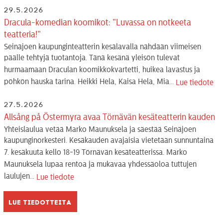
29.5.2026
Dracula-komedian koomikot: ”Luvassa on notkeeta
teatteria!”
Seinäjoen kaupunginteatterin kesälavalla nähdään viimeisen
päälle tehtyjä tuotantoja. Tänä kesänä yleisön tulevat
hurmaamaan Draculan koomikkokvartetti, huikea lavastus ja
pöhkön hauska tarina. Heikki Hela, Kaisa Hela, Mia...
Lue tiedote
27.5.2026
Allsång på Östermyra avaa Törnävän kesäteatterin kauden
Yhteislaulua vetää Marko Maunuksela ja säestää Seinäjoen
kaupunginorkesteri. Kesäkauden avajaisia vietetään sunnuntaina
7. kesäkuuta kello 18-19 Törnävän kesäteatterissa. Marko
Maunuksela lupaa rentoa ja mukavaa yhdessäoloa tuttujen
laulujen...
Lue tiedote
Lue tiedotteita