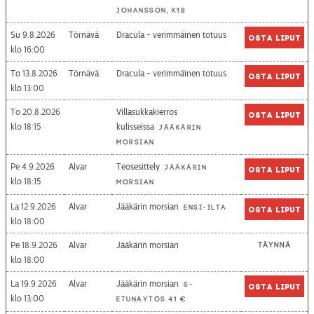
Johansson, K18
Su 9.8.2026
Törnävä
Dracula - verimmäinen totuus
Osta liput
16:00
To 13.8.2026
Törnävä
Dracula - verimmäinen totuus
Osta liput
13:00
To 20.8.2026
Villasukkakierros
Osta liput
18:15
kulisseissa
Jääkärin
morsian
Pe 4.9.2026
Alvar
Teosesittely
Jääkärin
Osta liput
18:15
morsian
La 12.9.2026
Alvar
Jääkärin morsian
Ensi-ilta
Osta liput
18:00
Pe 18.9.2026
Alvar
Jääkärin morsian
Täynnä
18:00
La 19.9.2026
Alvar
Jääkärin morsian
S-
Osta liput
13:00
etunäytös 41 €