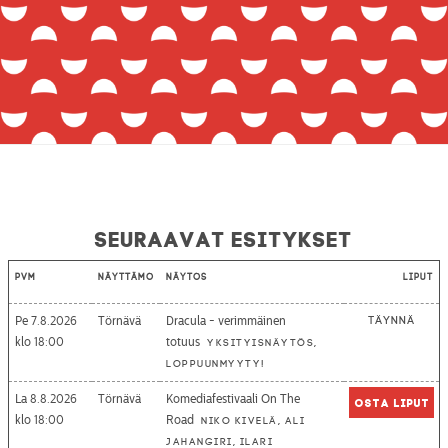
Seuraavat esitykset
Pvm
Näyttämö
Näytös
Liput
Pe 7.8.2026
Törnävä
Dracula - verimmäinen
Täynnä
18:00
totuus
Yksityisnäytös,
loppuunmyyty!
La 8.8.2026
Törnävä
Komediafestivaali On The
Osta liput
18:00
Road
Niko Kivelä, Ali
Jahangiri, Ilari