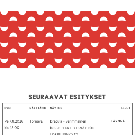
Seuraavat esitykset
Pvm
Näyttämö
Näytös
Liput
Pe 7.8.2026
Törnävä
Dracula - verimmäinen
Täynnä
18:00
totuus
Yksityisnäytös,
loppuunmyyty!