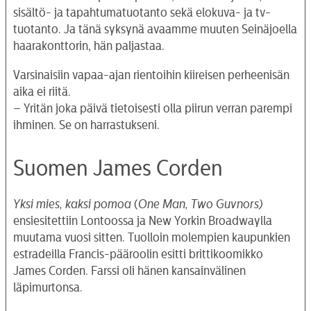
sisältö- ja tapahtumatuotanto sekä elokuva- ja tv-
tuotanto. Ja tänä syksynä avaamme muuten Seinäjoella
haarakonttorin, hän paljastaa.
Varsinaisiin vapaa-ajan rientoihin kiireisen perheenisän
aika ei riitä.
– Yritän joka päivä tietoisesti olla piirun verran parempi
ihminen. Se on harrastukseni.
Suomen James Corden
Yksi mies, kaksi pomoa
(
One Man, Two Guvnors)
ensiesitettiin Lontoossa ja New Yorkin Broadwaylla
muutama vuosi sitten. Tuolloin molempien kaupunkien
estradeilla Francis-pääroolin esitti brittikoomikko
James Corden. Farssi oli hänen kansainvälinen
läpimurtonsa.