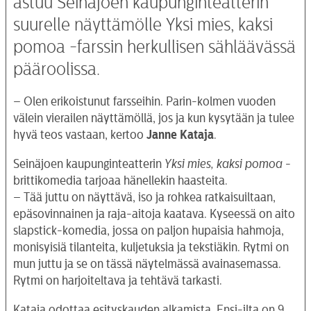
astuu Seinäjoen kaupunginteatterin
suurelle näyttämölle Yksi mies, kaksi
pomoa -farssin herkullisen sähläävässä
pääroolissa.
– Olen erikoistunut farsseihin. Parin-kolmen vuoden
välein vierailen näyttämöllä, jos ja kun kysytään ja tulee
hyvä teos vastaan, kertoo
Janne Kataja
.
Seinäjoen kaupunginteatterin
Yksi
mies, kaksi pomoa
-
brittikomedia tarjoaa hänellekin haasteita.
– Tää juttu on näyttävä, iso ja rohkea ratkaisuiltaan,
epäsovinnainen ja raja-aitoja kaatava. Kyseessä on aito
slapstick-komedia, jossa on paljon hupaisia hahmoja,
monisyisiä tilanteita, kuljetuksia ja tekstiäkin. Rytmi on
mun juttu ja se on tässä näytelmässä avainasemassa.
Rytmi on harjoiteltava ja tehtävä tarkasti.
Kataja odottaa esityskauden alkamista. Ensi-ilta on 9.