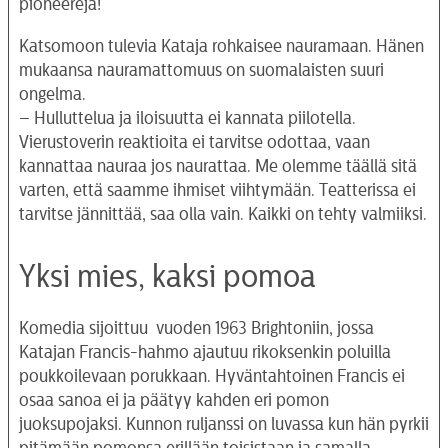
pioneereja!
Katsomoon tulevia Kataja rohkaisee nauramaan. Hänen
mukaansa nauramattomuus on suomalaisten suuri
ongelma.
– Hulluttelua ja iloisuutta ei kannata piilotella.
Vierustoverin reaktioita ei tarvitse odottaa, vaan
kannattaa nauraa jos naurattaa. Me olemme täällä sitä
varten, että saamme ihmiset viihtymään. Teatterissa ei
tarvitse jännittää, saa olla vain. Kaikki on tehty valmiiksi.
Yksi mies, kaksi pomoa
Komedia sijoittuu vuoden 1963 Brightoniin, jossa
Katajan Francis-hahmo ajautuu rikoksenkin poluilla
poukkoilevaan porukkaan. Hyväntahtoinen Francis ei
osaa sanoa ei ja päätyy kahden eri pomon
juoksupojaksi. Kunnon ruljanssi on luvassa kun hän pyrkii