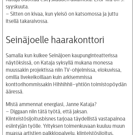
syyskuuta.
– Sitten on kivaa, kun yleisö on katsomossa ja juttu
itsellä takaraivossa.
Seinäjoelle haarakonttori
Samalla kun kulkee Seinäjoen kaupunginteatterissa
näytöksissä, on Kataja syksyllä mukana monessa
muussakin projektissa niin TV-ohjelmissa, elokuvissa,
omilla livekeikoillaan kuin arkisemmissa
konttorihommissakin Hihhihhii–yhtiön toimistopöydän
ääressä.
Mistä ammennat energiasi, Janne Kataja?
– Diggaan niin tätä työtä, että jaksan.
Kiinteistösijoitusbisnes tarjoaa täydellistä vastapainoa
esiintyjän työlle. Yrityksen toimenkuvaan kuuluu muun
muassa artistien palkkiopalvelu, kiinteistösijoitus,