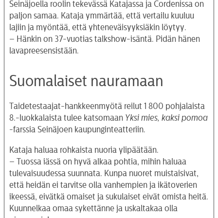
Seinäjoella roolin tekevässä Katajassa ja Cordenissa on
paljon samaa. Kataja ymmärtää, että vertailu kuuluu
lajiin ja myöntää, että yhteneväisyyksiäkin löytyy.
– Hänkin on 37-vuotias talkshow-isäntä. Pidän hänen
lavapreesensistään.
Suomalaiset nauramaan
Taidetestaajat-hankkeenmyötä reilut 1 800 pohjalaista
8.-luokkalaista tulee katsomaan
Yksi mies, kaksi pomoa
-farssia Seinäjoen kaupunginteatteriin.
Kataja haluaa rohkaista nuoria ylipäätään.
– Tuossa iässä on hyvä alkaa pohtia, mihin haluaa
tulevaisuudessa suunnata. Kunpa nuoret muistaisivat,
että heidän ei tarvitse olla vanhempien ja ikätoverien
ikeessä, eivätkä omaiset ja sukulaiset eivät omista heitä.
Kuunnelkaa omaa sykettänne ja uskaltakaa olla