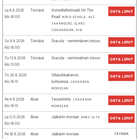
La 8.8.2026
Törnävä
Komediafestivaali On The
Osta liput
18:00
Road
Niko Kivelä, Ali
Jahangiri, Ilari
Johansson, K18
Su 9.8.2026
Törnävä
Dracula - verimmäinen totuus
Osta liput
16:00
To 13.8.2026
Törnävä
Dracula - verimmäinen totuus
Osta liput
13:00
To 20.8.2026
Villasukkakierros
Osta liput
18:15
kulisseissa
Jääkärin
morsian
Pe 4.9.2026
Alvar
Teosesittely
Jääkärin
Osta liput
18:15
morsian
La 12.9.2026
Alvar
Jääkärin morsian
Ensi-ilta
Osta liput
18:00
Pe 18.9.2026
Alvar
Jääkärin morsian
Täynnä