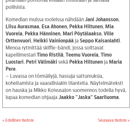
pitämään pomonsa erillään toisistaan ja samalla
poliisista.
Komedian muissa rooleissa nähdään
Jani Johansson
,
Liisu Aurasmaa
,
Esa Ahonen,
Pekka Hiltunen
,
Mia
Vuorela
,
Pekka Hänninen
,
Mari Pöytälaakso
,
Ville
Orttenvuori
,
Heikki Vainionpää
ja
Seppo Kaisanlahti
.
Menoa rytmittää skiffle-bändi, jossa soittavat
kapellimestari
Timo Ristilä
,
Teemu Vuorela
,
Timo
Luostari
,
Petri Välimäki
sekä
Pekka
Hiltunen
ja
Maria
Pere
.
– Luvassa on törmäilyjä, hassuja sattumuksia,
koheltamista ja vaarallisiakin tilanteita. Näytelmäteksti
on hauska ja Mikko Koivusalon suomennos todella hyvä,
lupaa komedian ohjaaja
Jaakko ”Jaska” Saariluoma
.
« Edellinen tiedote
Seuraava tiedote »