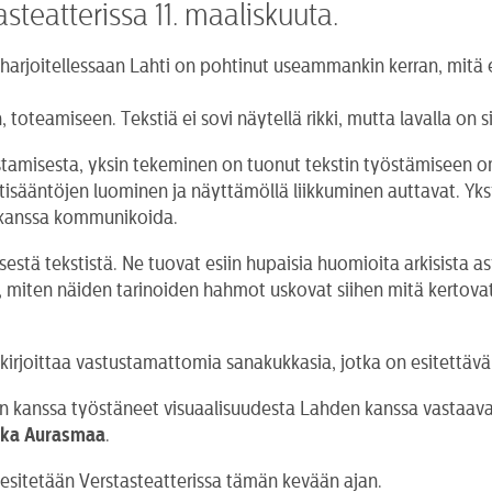
steatterissa 11. maaliskuuta.
arjoitellessaan Lahti on pohtinut useammankin kerran, mitä e
oteamiseen. Tekstiä ei sovi näytellä rikki, mutta lavalla on si
stamisesta, yksin tekeminen on tuonut tekstin työstämiseen 
isääntöjen luominen ja näyttämöllä liikkuminen auttavat. Yksin 
ka kanssa kommunikoida.
stä tekstistä. Ne tuovat esiin hupaisia huomioita arkisista as
 miten näiden tarinoiden hahmot uskovat siihen mitä kertovat
irjoittaa vastustamattomia sanakukkasia, jotka on esitettävä n
en kanssa työstäneet visuaalisuudesta Lahden kanssa vastaav
kka
Aurasmaa
.
sitetään Verstasteatterissa tämän kevään ajan.