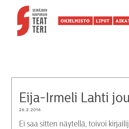
Ohjelmisto
Liput
Aika
Eija-Irmeli Lahti j
26.2.2016
Ei saa sitten näytellä, toivoi kirj