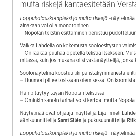
muita riskejä kantaesitetään Versta
Loppuhalauskompleksi ja muita riskejä
-näytelmää h
ainakaan voi olla monotoninen.
– Nopolan tekstin esittäminen perustuu pudotteluun, t
Vaikka Lahdella on kokemusta sooloesitysten valmi
– On raakaa puuhaa opetella tekstiä itsekseen. Muist
mitassa, kuin jos mukana olisi vastanäyttelijä, jon
Soolonäytelmä koostuu liki paristakymmenestä erillise
– Huumori piilee tosissaan olemisessa. On koomista,
Hän pitäytyy täysin Nopolan tekstissä.
– Ominkin sanoin tarinat voisi kertoa, mutta Nopola k
Näytelmää ovat ohjaaja-näyttelijä Eija-Irmeli Lahd
äänisuunnittelija
Sami
Silén
ja pukusuunnittelija
Rii
Loppuhalauskompleksi ja muita riskejä
-näytelmää e