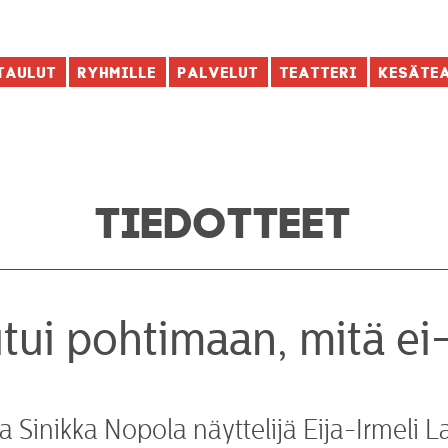
taulut
Ryhmille
Palvelut
Teatteri
Kesäte
TIEDOTTEET
outui pohtimaan, mitä e
ailija Sinikka Nopola näyttelijä Eija-Irme