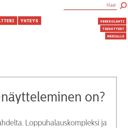
atteri
Yhteys
Verkkolehti
Tiedotteet
Medialle
i-näytteleminen on?
li Lahdelta. Loppuhalauskompleksi ja