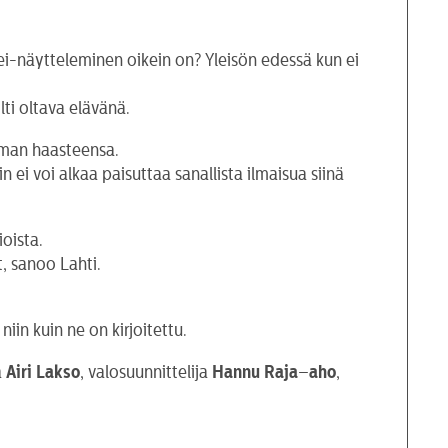
i-näytteleminen oikein on? Yleisön edessä kun ei
lti oltava elävänä.
oman haasteensa.
ei voi alkaa paisuttaa sanallista ilmaisua siinä
ioista.
, sanoo Lahti.
iin kuin ne on kirjoitettu.
a
Airi
Lakso
, valosuunnittelija
Hannu
Raja
–
aho
,