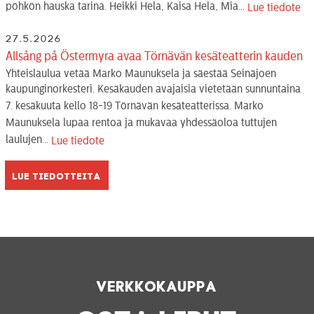
pöhkön hauska tarina. Heikki Hela, Kaisa Hela, Mia...
Lue tiedote
27.5.2026
Allsång på Östermyra avaa Törnävän kesäteatterin kauden
Yhteislaulua vetää Marko Maunuksela ja säestää Seinäjoen
kaupunginorkesteri. Kesäkauden avajaisia vietetään sunnuntaina
7. kesäkuuta kello 18-19 Törnävän kesäteatterissa. Marko
Maunuksela lupaa rentoa ja mukavaa yhdessäoloa tuttujen
laulujen...
Lue tiedote
Lue tiedotteita
Verkkokauppa