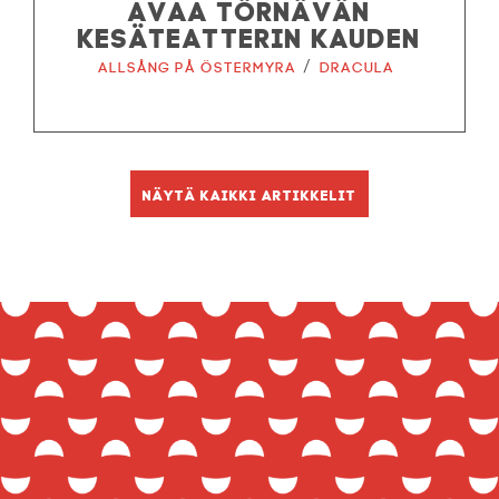
AVAA TÖRNÄVÄN
KESÄTEATTERIN KAUDEN
/
Allsång på Östermyra
Dracula
Näytä kaikki artikkelit