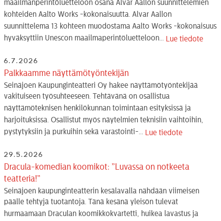
maailmanperintöluetteloon osana Alvar Aallon suunnittelemien
kohteiden Aalto Works -kokonaisuutta. Alvar Aallon
suunnittelema 13 kohteen muodostama Aalto Works -kokonaisuus
hyväksyttiin Unescon maailmaperintöluetteloon...
Lue tiedote
6.7.2026
Palkkaamme näyttämötyöntekijän
Seinäjoen Kaupunginteatteri Oy hakee näyttämötyöntekijää
vakituiseen työsuhteeseen. Tehtävänä on osallistua
näyttämöteknisen henkilökunnan toimintaan esityksissä ja
harjoituksissa. Osallistut myös näytelmien teknisiin vaihtoihin,
pystytyksiin ja purkuihin sekä varastointi-...
Lue tiedote
29.5.2026
Dracula-komedian koomikot: ”Luvassa on notkeeta
teatteria!”
Seinäjoen kaupunginteatterin kesälavalla nähdään viimeisen
päälle tehtyjä tuotantoja. Tänä kesänä yleisön tulevat
hurmaamaan Draculan koomikkokvartetti, huikea lavastus ja