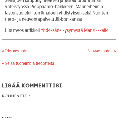
Seinäjoen kaupunginteatteri järjestää tapahtuman
yhteistyössä Preppaamo-hankkeen, Mannerheimin
lastensuojeluliiton Ilmajoen yhdistyksen sekä Nuorten
tieto- ja neuvontapalvelu Jibbon kanssa.
Lue myös artikkeli
Yhdeksän+ kysymystä Mansikkkalle!
« Edellinen tiedote
Seuraava tiedote »
« Selaa tuoreimpia tiedotteita
Lisää kommenttisi
Kommentti
*