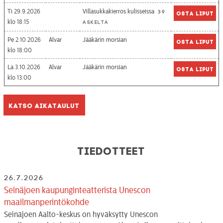
Ti 29.9.2026
Villasukkakierros kulisseissa
39
Osta liput
18:15
askelta
Pe 2.10.2026
Alvar
Jääkärin morsian
Osta liput
18:00
La 3.10.2026
Alvar
Jääkärin morsian
Osta liput
13:00
Katso aikataulut
Tiedotteet
26.7.2026
Seinäjoen kaupunginteatterista Unescon
maailmanperintökohde
Seinäjoen Aalto-keskus on hyväksytty Unescon