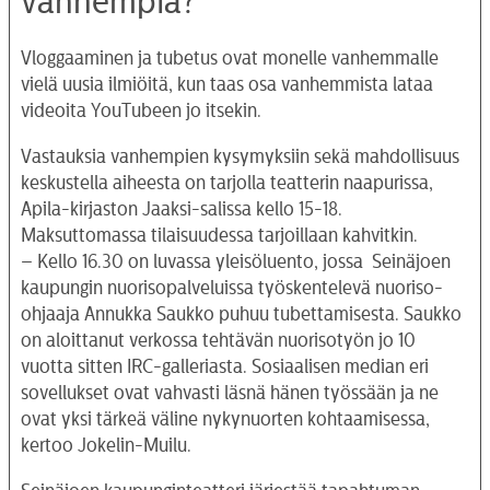
vanhempia?
Vloggaaminen ja tubetus ovat monelle vanhemmalle
vielä uusia ilmiöitä, kun taas osa vanhemmista lataa
videoita YouTubeen jo itsekin.
Vastauksia vanhempien kysymyksiin sekä mahdollisuus
keskustella aiheesta on tarjolla teatterin naapurissa,
Apila-kirjaston Jaaksi-salissa kello 15-18.
Maksuttomassa tilaisuudessa tarjoillaan kahvitkin.
– Kello 16.30 on luvassa yleisöluento, jossa Seinäjoen
kaupungin nuorisopalveluissa työskentelevä nuoriso-
ohjaaja Annukka Saukko puhuu tubettamisesta. Saukko
on aloittanut verkossa tehtävän nuorisotyön jo 10
vuotta sitten IRC-galleriasta. Sosiaalisen median eri
sovellukset ovat vahvasti läsnä hänen työssään ja ne
ovat yksi tärkeä väline nykynuorten kohtaamisessa,
kertoo Jokelin-Muilu.