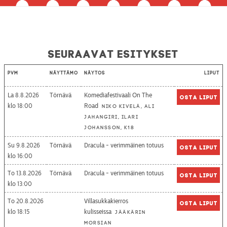
Seuraavat esitykset
Pvm
Näyttämö
Näytös
Liput
La 8.8.2026
Törnävä
Komediafestivaali On The
Osta liput
18:00
Road
Niko Kivelä, Ali
Jahangiri, Ilari
Johansson, K18
Su 9.8.2026
Törnävä
Dracula - verimmäinen totuus
Osta liput
16:00
To 13.8.2026
Törnävä
Dracula - verimmäinen totuus
Osta liput
13:00
To 20.8.2026
Villasukkakierros
Osta liput
18:15
kulisseissa
Jääkärin
morsian