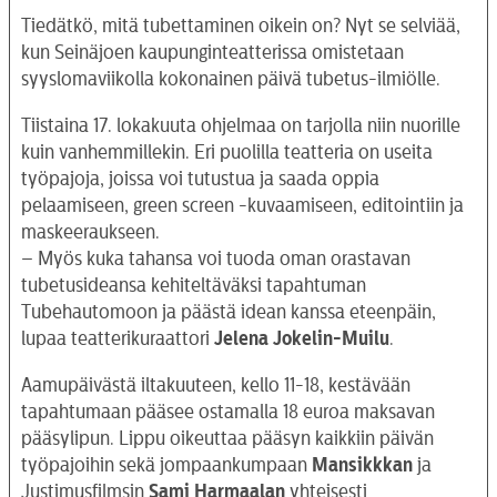
Tiedätkö, mitä tubettaminen oikein on? Nyt se selviää,
kun Seinäjoen kaupunginteatterissa omistetaan
syyslomaviikolla kokonainen päivä tubetus-ilmiölle.
Tiistaina 17. lokakuuta ohjelmaa on tarjolla niin nuorille
kuin vanhemmillekin. Eri puolilla teatteria on useita
työpajoja, joissa voi tutustua ja saada oppia
pelaamiseen, green screen -kuvaamiseen, editointiin ja
maskeeraukseen.
– Myös kuka tahansa voi tuoda oman orastavan
tubetusideansa kehiteltäväksi tapahtuman
Tubehautomoon ja päästä idean kanssa eteenpäin,
lupaa teatterikuraattori
Jelena Jokelin-Muilu
.
Aamupäivästä iltakuuteen, kello 11-18, kestävään
tapahtumaan pääsee ostamalla 18 euroa maksavan
pääsylipun. Lippu oikeuttaa pääsyn kaikkiin päivän
työpajoihin sekä jompaankumpaan
Mansikkkan
ja
Justimusfilmsin
Sami
Harmaalan
yhteisesti