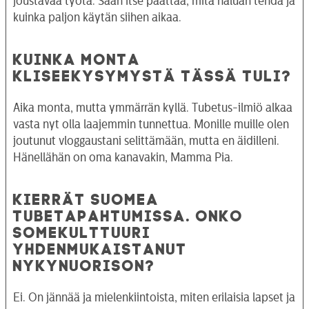
joustavaa työtä. Saan itse päättää, mitä haluan tehdä ja
kuinka paljon käytän siihen aikaa.
KUINKA MONTA
KLISEEKYSYMYSTÄ TÄSSÄ TULI?
Aika monta, mutta ymmärrän kyllä. Tubetus-ilmiö alkaa
vasta nyt olla laajemmin tunnettua. Monille muille olen
joutunut vloggaustani selittämään, mutta en äidilleni.
Hänellähän on oma kanavakin, Mamma Pia.
KIERRÄT SUOMEA
TUBETAPAHTUMISSA. ONKO
SOMEKULTTUURI
YHDENMUKAISTANUT
NYKYNUORISON?
Ei. On jännää ja mielenkiintoista, miten erilaisia lapset ja