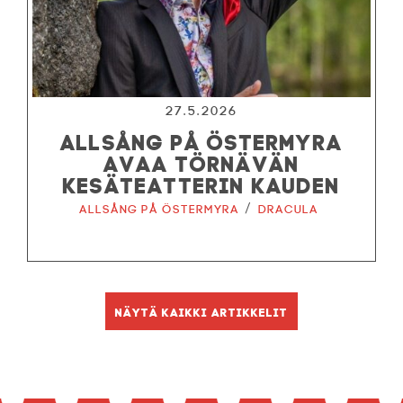
27.5.2026
ALLSÅNG PÅ ÖSTERMYRA
AVAA TÖRNÄVÄN
KESÄTEATTERIN KAUDEN
/
Allsång på Östermyra
Dracula
Näytä kaikki artikkelit