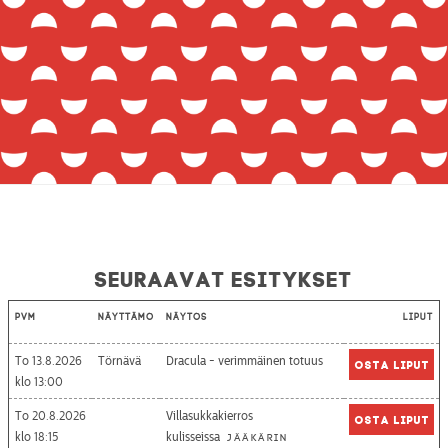
Seuraavat esitykset
Pvm
Näyttämö
Näytös
Liput
To 13.8.2026
Törnävä
Dracula - verimmäinen totuus
Osta liput
13:00
To 20.8.2026
Villasukkakierros
Osta liput
18:15
kulisseissa
Jääkärin