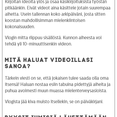
Kirjoitan ideoita ylös ja osaa käsikirjoituksista työstän
pitkäänkin. Eivät videot aina käsittele jotain suurempaa
aihetta. Usein tallennan koko arkipäiväni, josta sitten
koostan mahdollisimman mielenkiintoisen
kokonaisuuden.
Vlogin mitta riippuu sisällöstä. Kunnon aiheesta voi
tehdä yli 10-minuuttisenkin videon.
MITÄ HALUAT VIDEOILLASI
SANOA?
Tärkein viesti on se, että jokaisen tulee saada olla oma
itsensä! Haluan nostaa esiin tabuina pidettyjä aiheita ja
puhua avoimesti muun muassa mielenterveysasioista.
Vlogista jää kiva muisto itsellekin, se on päiväkirjani.
PYYSIT IHMISIÄ LÄHETTÄMÄÄN