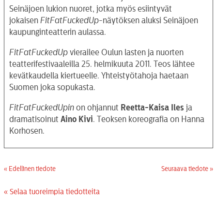
Seinäjoen lukion nuoret, jotka myös esiintyvät
jokaisen
FitFatFuckedUp
-näytöksen aluksi Seinäjoen
kaupunginteatterin aulassa.
FitFatFuckedUp
vierailee Oulun lasten ja nuorten
teatterifestivaaleilla 25. helmikuuta 2011. Teos lähtee
kevätkaudella kiertueelle. Yhteistyötahoja haetaan
Suomen joka sopukasta.
FitFatFuckedUpin
on ohjannut
Reetta-Kaisa Iles
ja
dramatisoinut
Aino Kivi
. Teoksen koreografia on Hanna
Korhosen.
« Edellinen tiedote
Seuraava tiedote »
« Selaa tuoreimpia tiedotteita