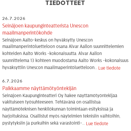
Tiedotteet
26.7.2026
Seinäjoen kaupunginteatterista Unescon
maailmanperintökohde
Seinäjoen Aalto-keskus on hyväksytty Unescon
maailmanperintöluetteloon osana Alvar Aallon suunnittelemien
kohteiden Aalto Works -kokonaisuutta. Alvar Aallon
suunnittelema 13 kohteen muodostama Aalto Works -kokonaisuus
hyväksyttiin Unescon maailmaperintöluetteloon...
Lue tiedote
6.7.2026
Palkkaamme näyttämötyöntekijän
Seinäjoen Kaupunginteatteri Oy hakee näyttämötyöntekijää
vakituiseen työsuhteeseen. Tehtävänä on osallistua
näyttämöteknisen henkilökunnan toimintaan esityksissä ja
harjoituksissa. Osallistut myös näytelmien teknisiin vaihtoihin,
pystytyksiin ja purkuihin sekä varastointi-...
Lue tiedote