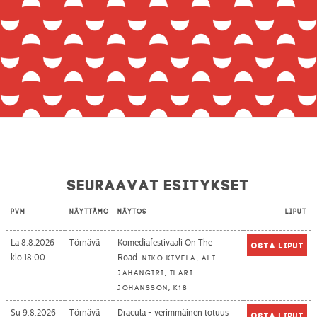
Seuraavat esitykset
Pvm
Näyttämö
Näytös
Liput
La 8.8.2026
Törnävä
Komediafestivaali On The
Osta liput
18:00
Road
Niko Kivelä, Ali
Jahangiri, Ilari
Johansson, K18
Su 9.8.2026
Törnävä
Dracula - verimmäinen totuus
Osta liput