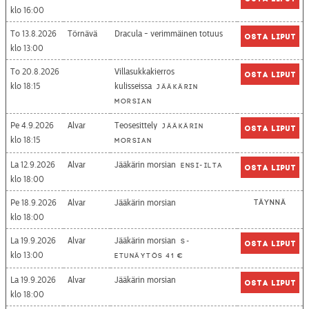
16:00
To 13.8.2026
Törnävä
Dracula - verimmäinen totuus
Osta liput
13:00
To 20.8.2026
Villasukkakierros
Osta liput
18:15
kulisseissa
Jääkärin
morsian
Pe 4.9.2026
Alvar
Teosesittely
Jääkärin
Osta liput
18:15
morsian
La 12.9.2026
Alvar
Jääkärin morsian
Ensi-ilta
Osta liput
18:00
Pe 18.9.2026
Alvar
Jääkärin morsian
Täynnä
18:00
La 19.9.2026
Alvar
Jääkärin morsian
S-
Osta liput
13:00
etunäytös 41 €
La 19.9.2026
Alvar
Jääkärin morsian
Osta liput
18:00