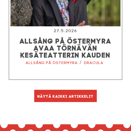
27.5.2026
ALLSÅNG PÅ ÖSTERMYRA
AVAA TÖRNÄVÄN
KESÄTEATTERIN KAUDEN
/
Allsång på Östermyra
Dracula
Näytä kaikki artikkelit