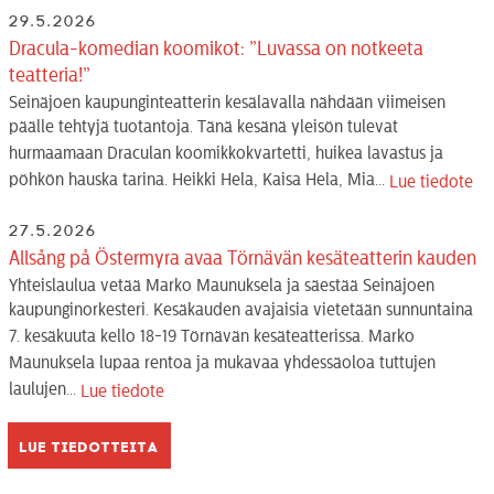
29.5.2026
Dracula-komedian koomikot: ”Luvassa on notkeeta
teatteria!”
Seinäjoen kaupunginteatterin kesälavalla nähdään viimeisen
päälle tehtyjä tuotantoja. Tänä kesänä yleisön tulevat
hurmaamaan Draculan koomikkokvartetti, huikea lavastus ja
pöhkön hauska tarina. Heikki Hela, Kaisa Hela, Mia...
Lue tiedote
27.5.2026
Allsång på Östermyra avaa Törnävän kesäteatterin kauden
Yhteislaulua vetää Marko Maunuksela ja säestää Seinäjoen
kaupunginorkesteri. Kesäkauden avajaisia vietetään sunnuntaina
7. kesäkuuta kello 18-19 Törnävän kesäteatterissa. Marko
Maunuksela lupaa rentoa ja mukavaa yhdessäoloa tuttujen
laulujen...
Lue tiedote
Lue tiedotteita