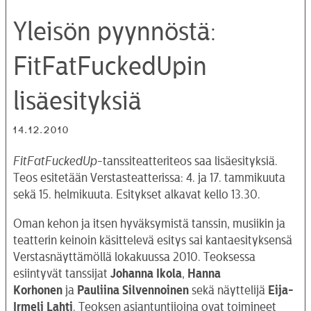
Yleisön pyynnöstä:
FitFatFuckedUpin
lisäesityksiä
14.12.2010
FitFatFuckedUp
-tanssiteatteriteos saa lisäesityksiä.
Teos esitetään Verstasteatterissa: 4. ja 17. tammikuuta
sekä 15. helmikuuta. Esitykset alkavat kello 13.30.
Oman kehon ja itsen hyväksymistä tanssin, musiikin ja
teatterin keinoin käsittelevä esitys sai kantaesityksensä
Verstasnäyttämöllä lokakuussa 2010. Teoksessa
esiintyvät tanssijat
Johanna Ikola
,
Hanna
Korhonen
ja
Pauliina Silvennoinen
sekä näyttelijä
Eija-
Irmeli Lahti
. Teoksen asiantuntijoina ovat toimineet