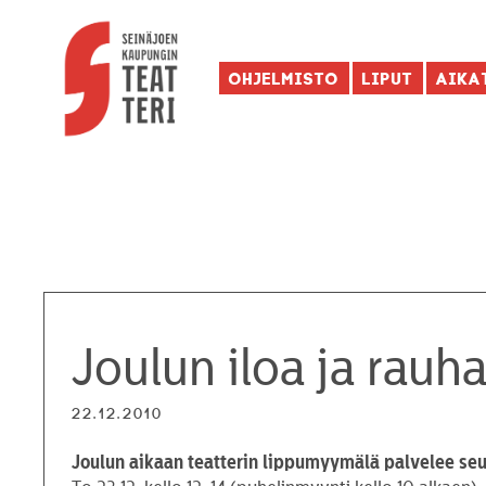
Ohjelmisto
Liput
Aika
Joulun iloa ja rauha
22.12.2010
Joulun aikaan teatterin lippumyymälä palvelee seu