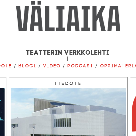
Teatterin verkkolehti
|
dote
/
Blogi
/
Video
/
Podcast
/
Oppimateri
Tiedote