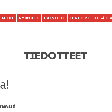
taulut
Ryhmille
Palvelut
Teatteri
Kesäte
TIEDOTTEET
a!
raavasti: