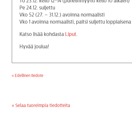
To 23.12. kello 12-14 (puhelinmyynti kello 10 alkaen)
Pe 24.12. suljettu
Vko 52 (27. – 31.12.) avoinna normaalisti
Vko 1 avoinna normaalisti, paitsi suljettu loppiaisena 
Katso lisää kohdasta
Liput
.
Hyvää joulua!
« Edellinen tiedote
« Selaa tuoreimpia tiedotteita