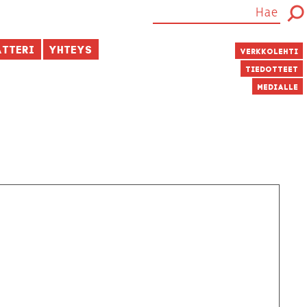
atteri
Yhteys
Verkkolehti
Tiedotteet
Medialle