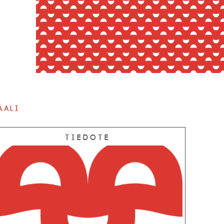
aali
Tiedote