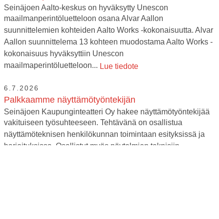
Seinäjoen Aalto-keskus on hyväksytty Unescon
maailmanperintöluetteloon osana Alvar Aallon
suunnittelemien kohteiden Aalto Works -kokonaisuutta. Alvar
Aallon suunnittelema 13 kohteen muodostama Aalto Works -
kokonaisuus hyväksyttiin Unescon
maailmaperintöluetteloon...
Lue tiedote
6.7.2026
Palkkaamme näyttämötyöntekijän
Seinäjoen Kaupunginteatteri Oy hakee näyttämötyöntekijää
vakituiseen työsuhteeseen. Tehtävänä on osallistua
näyttämöteknisen henkilökunnan toimintaan esityksissä ja
harjoituksissa. Osallistut myös näytelmien teknisiin
vaihtoihin, pystytyksiin ja purkuihin sekä varastointi-...
Lue
tiedote
29.5.2026
Dracula-komedian koomikot: ”Luvassa on notkeeta
teatteria!”