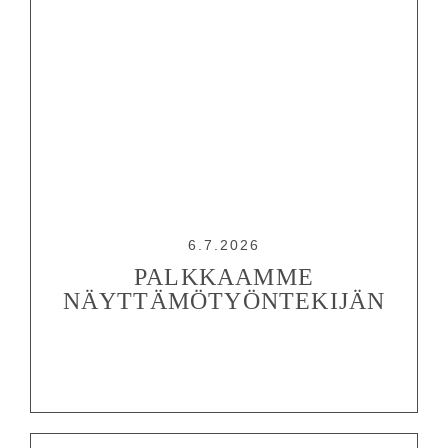
OHJELMISTO
6.7.2026
LIPUT
PALKKAAMME
AIKATAULUT
NÄYTTÄMÖTYÖNTEKIJÄN
RYHMILLE
PALVELUT
TEATTERI
KESÄTEATTERI