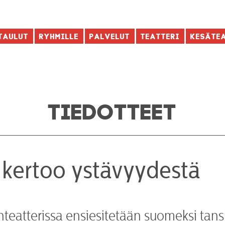
taulut
Ryhmille
Palvelut
Teatteri
Kesäte
TIEDOTTEET
kertoo ystävyydestä
nteatterissa ensiesitetään suomeksi tan