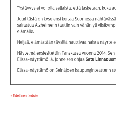
”Ystävyys ei voi olla sellaista, että lasketaan, kuka
Juuri tästä on kyse ensi kertaa Suomessa nähtäväss
sairastua Alzheimerin tautiin vain vähän yli viisiky
elämälle.
Neljää, elämästään täysillä nauttivaa naista näyttel
Näytelmä ensiesitettiin Tanskassa vuonna 2014. Sen 
Elissa-näyttämöllä, jonne sen ohjaa
Satu Linnapuom
Elissa-näyttämö on Seinäjoen kaupunginteatterin st
« Edellinen tiedote