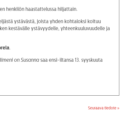
en henkilön haastattelussa hiljattain.
ästä ystävästä, joista yhden kohtaloksi koituu
aiken kestävälle ystävyydelle, yhteenkuuluvuudelle ja
rela
.
Nimeni on Susanna
saa ensi-iltansa 13. syyskuuta
Seuraava tiedote »