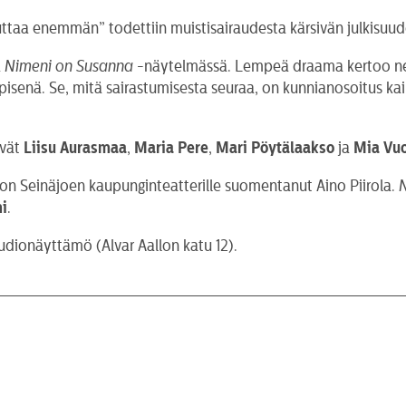
 auttaa enemmän” todettiin muistisairaudesta kärsivän julkisuud
ä
Nimeni on Susanna
-näytelmässä. Lempeä draama kertoo nelj
mppisenä. Se, mitä sairastumisesta seuraa, on kunnianosoitus k
evät
Liisu Aurasmaa
,
Maria Pere
,
Mari Pöytälaakso
ja
Mia Vuo
on Seinäjoen kaupunginteatterille suomentanut Aino Piirola.
i
.
udionäyttämö (Alvar Aallon katu 12).