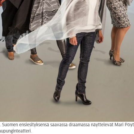
 Suomen ensiesityksensä saavassa draamassa näyttelevät Mari Pöytäl
upunginteatteri.