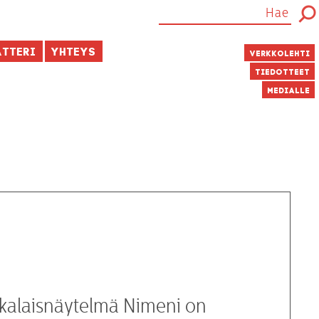
atteri
Yhteys
Verkkolehti
Tiedotteet
Medialle
skalaisnäytelmä Nimeni on