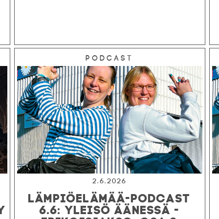
Podcast
2.6.2026
LÄMPIÖELÄMÄÄ-PODCAST
Y
6.6: YLEISÖ ÄÄNESSÄ -