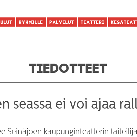
aulut
Ryhmille
Palvelut
Teatteri
Kesäteat
TIEDOTTEET
n seassa ei voi ajaa ral
lee Seinäjoen kaupunginteatterin taiteili