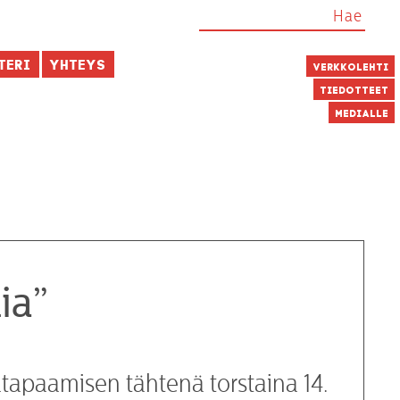
teri
Yhteys
Verkkolehti
Tiedotteet
Medialle
lia”
jatapaamisen tähtenä torstaina 14.