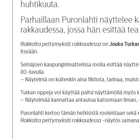
huhtikuuta.
Parhaillaan Puronlahti näyttelee 
rakkaudessa, jossa hän esittää tea
Rakkaita pettymyksiä rakkaudessa
on
Jouko Turka
itseään.
Seinäjoen kaupunginteatterissa roolia esittää näytte
80-luvulla.
– Näytelmä on kuitenkin aina fiktiota, tarinaa, muist
Turkan oppeja voi käyttää paitsi näyttämöllä myös
– Näytelmää kannattaa antautua katsomaan ilman, ett
Puronlahti kertoo tämän hetkisistä rooleistaan sekä nä
Rakkaita pettymyksiä rakkaudessa
-näytös samana i