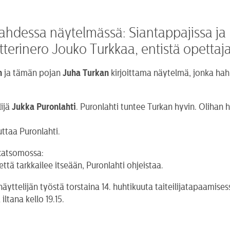
kahdessa näytelmässä: Siantappajissa ja
tterinero Jouko Turkkaa, entistä opettaj
n
ja tämän pojan
Juha Turkan
kirjoittama näytelmä, jonka hah
lijä
Jukka Puronlahti
. Puronlahti tuntee Turkan hyvin. Olihan
uttaa Puronlahti.
 katsomossa:
ä tarkkailee itseään, Puronlahti ohjeistaa.
yttelijän työstä torstaina 14. huhtikuuta taiteilijatapaamisessa 
ltana kello 19.15.