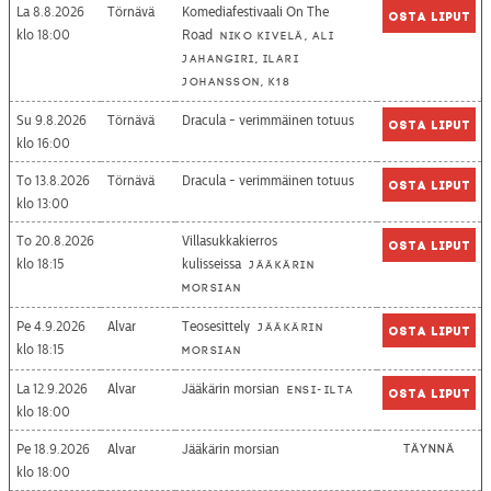
La 8.8.2026
Törnävä
Komediafestivaali On The
Osta liput
18:00
Road
Niko Kivelä, Ali
Jahangiri, Ilari
Johansson, K18
Su 9.8.2026
Törnävä
Dracula - verimmäinen totuus
Osta liput
16:00
To 13.8.2026
Törnävä
Dracula - verimmäinen totuus
Osta liput
13:00
To 20.8.2026
Villasukkakierros
Osta liput
18:15
kulisseissa
Jääkärin
morsian
Pe 4.9.2026
Alvar
Teosesittely
Jääkärin
Osta liput
18:15
morsian
La 12.9.2026
Alvar
Jääkärin morsian
Ensi-ilta
Osta liput
18:00
Pe 18.9.2026
Alvar
Jääkärin morsian
Täynnä
18:00