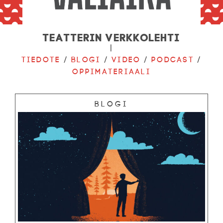
Teatterin verkkolehti
|
Tiedote
/
Blogi
/
Video
/
Podcast
/
Oppimateriaali
Blogi