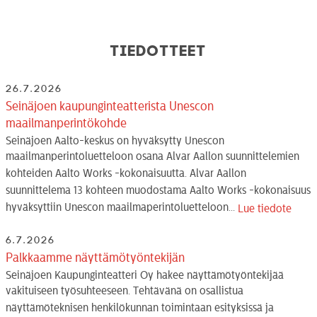
Tiedotteet
26.7.2026
Seinäjoen kaupunginteatterista Unescon
maailmanperintökohde
Seinäjoen Aalto-keskus on hyväksytty Unescon
maailmanperintöluetteloon osana Alvar Aallon suunnittelemien
kohteiden Aalto Works -kokonaisuutta. Alvar Aallon
suunnittelema 13 kohteen muodostama Aalto Works -kokonaisuus
hyväksyttiin Unescon maailmaperintöluetteloon...
Lue tiedote
6.7.2026
Palkkaamme näyttämötyöntekijän
Seinäjoen Kaupunginteatteri Oy hakee näyttämötyöntekijää
vakituiseen työsuhteeseen. Tehtävänä on osallistua
näyttämöteknisen henkilökunnan toimintaan esityksissä ja