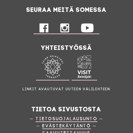
Seuraa meitä somessa
Yhteistyössä
Linkit avautuvat uuteen välilehteen
Tietoa sivustosta
—
Tietosuojalausunto
—
—
Evästekäytäntö
—
—
Saavutettavuus
—