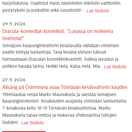
harjoituksissa. Osallistut myös näytelmien teknisiin vaihtoihin,
pystytyksiin ja purkuihin sekä varastointi-...
Lue tiedote
29.5.2026
Dracula-komedian koomikot: ”Luvassa on notkeeta
teatteria!”
Seinäjoen kaupunginteatterin kesälavalla nähdään viimeisen
päälle tehtyjä tuotantoja. Tänä kesänä yleisön tulevat
hurmaamaan Draculan koomikkokvartetti, huikea lavastus ja
pöhkön hauska tarina. Heikki Hela, Kaisa Hela, Mia...
Lue tiedote
27.5.2026
Allsång på Östermyra avaa Törnävän kesäteatterin kauden
Yhteislaulua vetää Marko Maunuksela ja säestää Seinäjoen
kaupunginorkesteri. Kesäkauden avajaisia vietetään sunnuntaina
7. kesäkuuta kello 18-19 Törnävän kesäteatterissa. Marko
Maunuksela lupaa rentoa ja mukavaa yhdessäoloa tuttujen
laulujen...
Lue tiedote