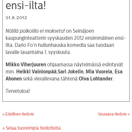
ensi-ilta!
31.8.2012
Näillä palkoilla ei makseta!
on Seinäjoen
kaupunginteatterin syyskauden 2012 ensimmäinen ensi-
ilta. Dario Fo’n hullunhauska komedia saa tuodaan
lavalle lauantaina 1. syyskuuta.
Mikko Viherjuuren
ohjaamassa näytelmässä esiintyvät
mm.
Heikki Vainionpää
,
Sari Jokelin
,
Mia Vuorela
,
Esa
Ahonen
sekä vierailevana tähtenä
Oiva Lohtander
.
Tervetuloa!
« Edellinen tiedote
Seuraava tiedote »
« Selaa tuoreimpia tiedotteita