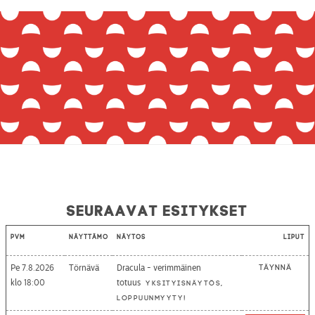
Seuraavat esitykset
Pvm
Näyttämö
Näytös
Liput
Pe 7.8.2026
Törnävä
Dracula - verimmäinen
Täynnä
18:00
totuus
Yksityisnäytös,
loppuunmyyty!