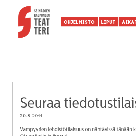
Ohjelmisto
Liput
Aika
Seuraa tiedotustila
30.8.2011
Vampyyrien lehdistötilaisuus on nähtävissä tänään k