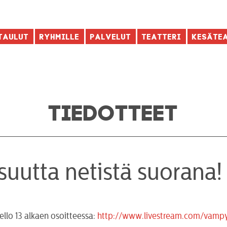
taulut
Ryhmille
Palvelut
Teatteri
Kesäte
TIEDOTTEET
isuutta netistä suorana!
ello 13 alkaen osoitteessa:
http://www.livestream.com/vampy