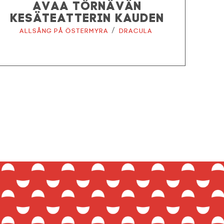
AVAA TÖRNÄVÄN
KESÄTEATTERIN KAUDEN
/
Allsång på Östermyra
Dracula