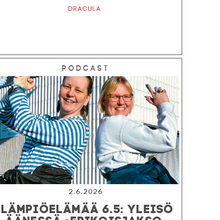
Dracula
Podcast
2.6.2026
LÄMPIÖELÄMÄÄ 6.5: YLEISÖ
ÄÄNESSÄ -ERIKOISJAKSO,