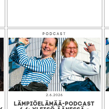
Podcast
2.6.2026
LÄMPIÖELÄMÄÄ-PODCAST
Y
6.6: YLEISÖ ÄÄNESSÄ -