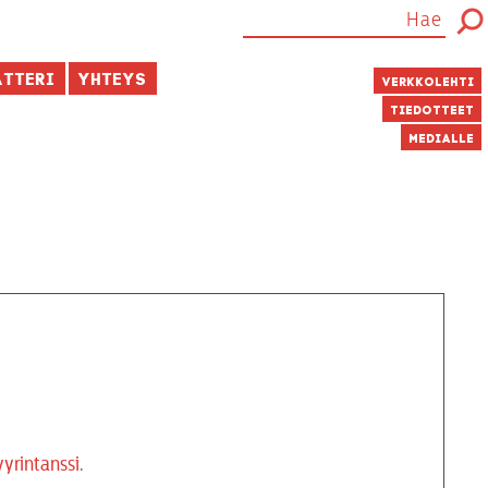
atteri
Yhteys
Verkkolehti
Tiedotteet
Medialle
yrintanssi
.