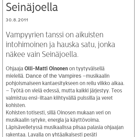
Seinäjoella
30.8.2011
Vampyyrien tanssi on aikuisten
intohimoinen ja hauska satu, jonka
näkee vain Seinäjoella.
Ohjaaja
Olli-Matti Oinonen
on tyytyväisellä
Dance of the Vampires
mielellä.
–musikaalin
pohjoismaiseen kantaesitykseen on reilu viikko aikaa.
– Työtä on vielä edessä, mutta kaikki järjestyy. Teos
valmistuu ensi-iltaan kiihtyvällä pulssilla ja veret
kohisten.
Kohisten totisesti, sillä Oinosen mukaan veri on
musikaalin sytyke, energia ja käyttövoima.
Läpisävelletyssä musikaalissa piisaa palasia ohjaajan
rakentaa. Lavalla on yhtäaikaisesti peräti