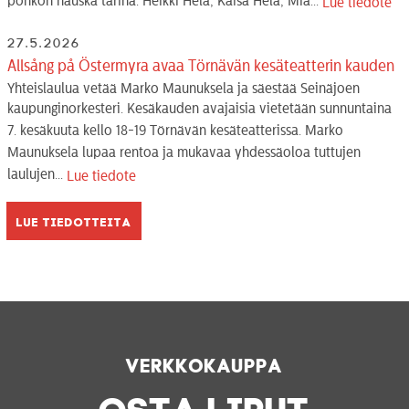
pöhkön hauska tarina. Heikki Hela, Kaisa Hela, Mia...
Lue tiedote
27.5.2026
Allsång på Östermyra avaa Törnävän kesäteatterin kauden
Yhteislaulua vetää Marko Maunuksela ja säestää Seinäjoen
kaupunginorkesteri. Kesäkauden avajaisia vietetään sunnuntaina
7. kesäkuuta kello 18-19 Törnävän kesäteatterissa. Marko
Maunuksela lupaa rentoa ja mukavaa yhdessäoloa tuttujen
laulujen...
Lue tiedote
Lue tiedotteita
Verkkokauppa
OSTA LIPUT