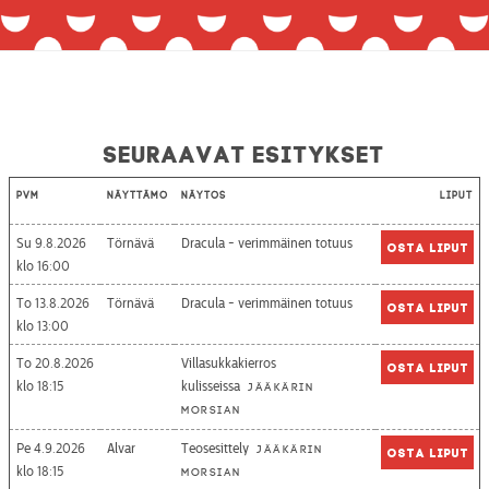
Seuraavat esitykset
Pvm
Näyttämö
Näytös
Liput
Su 9.8.2026
Törnävä
Dracula - verimmäinen totuus
Osta liput
16:00
To 13.8.2026
Törnävä
Dracula - verimmäinen totuus
Osta liput
13:00
To 20.8.2026
Villasukkakierros
Osta liput
18:15
kulisseissa
Jääkärin
morsian
Pe 4.9.2026
Alvar
Teosesittely
Jääkärin
Osta liput
18:15
morsian