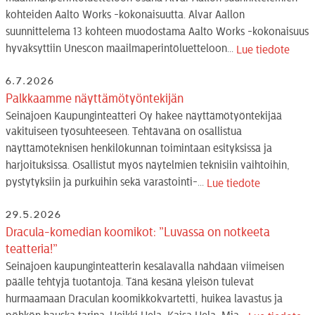
kohteiden Aalto Works -kokonaisuutta. Alvar Aallon
suunnittelema 13 kohteen muodostama Aalto Works -kokonaisuus
hyväksyttiin Unescon maailmaperintöluetteloon...
Lue tiedote
6.7.2026
Palkkaamme näyttämötyöntekijän
Seinäjoen Kaupunginteatteri Oy hakee näyttämötyöntekijää
vakituiseen työsuhteeseen. Tehtävänä on osallistua
näyttämöteknisen henkilökunnan toimintaan esityksissä ja
harjoituksissa. Osallistut myös näytelmien teknisiin vaihtoihin,
pystytyksiin ja purkuihin sekä varastointi-...
Lue tiedote
29.5.2026
Dracula-komedian koomikot: ”Luvassa on notkeeta
teatteria!”
Seinäjoen kaupunginteatterin kesälavalla nähdään viimeisen
päälle tehtyjä tuotantoja. Tänä kesänä yleisön tulevat
hurmaamaan Draculan koomikkokvartetti, huikea lavastus ja