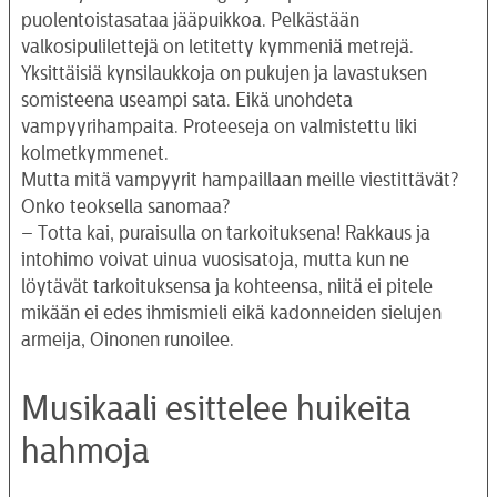
puolentoistasataa jääpuikkoa. Pelkästään
valkosipulilettejä on letitetty kymmeniä metrejä.
Yksittäisiä kynsilaukkoja on pukujen ja lavastuksen
somisteena useampi sata. Eikä unohdeta
vampyyrihampaita. Proteeseja on valmistettu liki
kolmetkymmenet.
Mutta mitä vampyyrit hampaillaan meille viestittävät?
Onko teoksella sanomaa?
– Totta kai, puraisulla on tarkoituksena! Rakkaus ja
intohimo voivat uinua vuosisatoja, mutta kun ne
löytävät tarkoituksensa ja kohteensa, niitä ei pitele
mikään ei edes ihmismieli eikä kadonneiden sielujen
armeija, Oinonen runoilee.
Musikaali esittelee huikeita
hahmoja