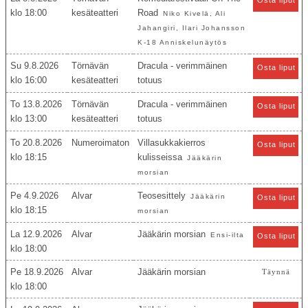
18:00
kesäteatteri
Road
Niko Kivelä, Ali
Jahangiri, Ilari Johansson
K-18 Anniskelunäytös
Su 9.8.2026
Törnävän
Dracula - verimmäinen
Osta liput
16:00
kesäteatteri
totuus
To 13.8.2026
Törnävän
Dracula - verimmäinen
Osta liput
13:00
kesäteatteri
totuus
To 20.8.2026
Numeroimaton
Villasukkakierros
Osta liput
18:15
kulisseissa
Jääkärin
morsian
Pe 4.9.2026
Alvar
Teosesittely
Jääkärin
Osta liput
18:15
morsian
La 12.9.2026
Alvar
Jääkärin morsian
Ensi-ilta
Osta liput
18:00
Pe 18.9.2026
Alvar
Jääkärin morsian
Täynnä
18:00