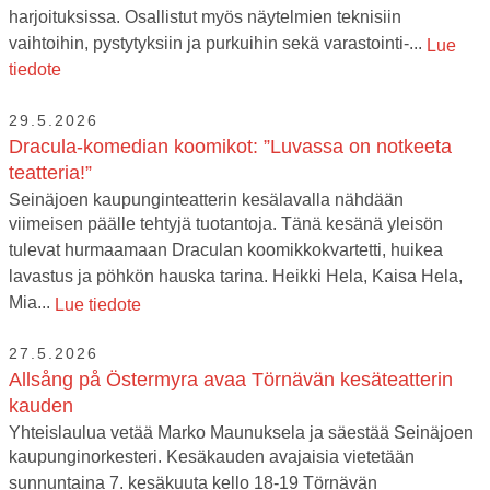
harjoituksissa. Osallistut myös näytelmien teknisiin
vaihtoihin, pystytyksiin ja purkuihin sekä varastointi-...
Lue
tiedote
29.5.2026
Dracula-komedian koomikot: ”Luvassa on notkeeta
teatteria!”
Seinäjoen kaupunginteatterin kesälavalla nähdään
viimeisen päälle tehtyjä tuotantoja. Tänä kesänä yleisön
tulevat hurmaamaan Draculan koomikkokvartetti, huikea
lavastus ja pöhkön hauska tarina. Heikki Hela, Kaisa Hela,
Mia...
Lue tiedote
27.5.2026
Allsång på Östermyra avaa Törnävän kesäteatterin
kauden
Yhteislaulua vetää Marko Maunuksela ja säestää Seinäjoen
kaupunginorkesteri. Kesäkauden avajaisia vietetään
sunnuntaina 7. kesäkuuta kello 18-19 Törnävän