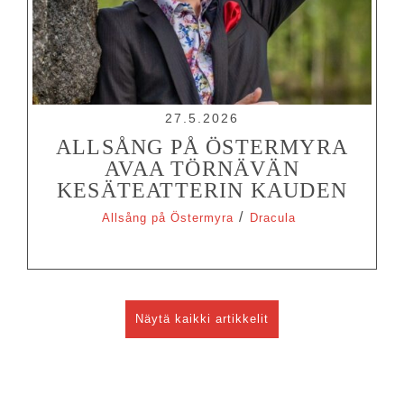
27.5.2026
ALLSÅNG PÅ ÖSTERMYRA
AVAA TÖRNÄVÄN
KESÄTEATTERIN KAUDEN
/
Allsång på Östermyra
Dracula
Näytä kaikki artikkelit