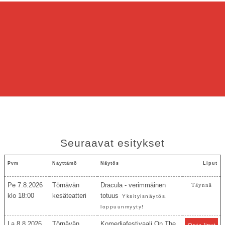
Seuraavat esitykset
Pvm
Näyttämö
Näytös
Liput
Pe 7.8.2026
Törnävän
Dracula - verimmäinen
Täynnä
18:00
kesäteatteri
totuus
Yksityisnäytös,
loppuunmyyty!
La 8.8.2026
Törnävän
Komediafestivaali On The
Osta liput