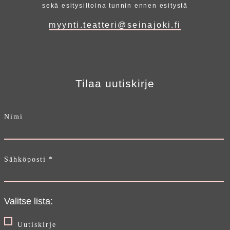
sekä esitysiltoina tunnin ennen esitystä
myynti.teatteri@seinajoki.fi
Tilaa uutiskirje
Nimi
Sähköposti
*
Valitse lista:
Uutiskirje