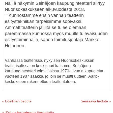
Näillä näkymin Seinäjoen kaupunginteatteri siirtyy
Nuorisokeskukseen alkuvuodesta 2018.
– Kunnostamme ensin vanhan teatterin
esitystekniikan tarpeisiimme sopivaksi.
Ammattiteatterin jäljiltä se tulee olemaan
paremmassa kunnossa myös muulle tulevaisuuden
esitystoiminnalle, sanoo toimitusjohtaja
Markko
Heinonen
.
Vanhassa teatterissa, nykyisen Nuorisokeskuksen
teatterisalissa on keskisuuri katsomo. Seinäjoen
kaupunginteatteri toimi tiloissa 1970-luvun alkupuolelta
vuoteen 1987 saakka, jolloin se muutti uuteen, Aalto-
keskukseen rakennettuun teatteritaloon.
« Edellinen tiedote
Seuraava tiedote »
« Selaa tuoreimpia tiedotteita